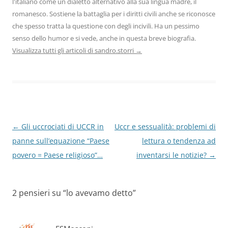
l'italiano come un dialetto alternativo alla sua lingua madre, il
romanesco. Sostiene la battaglia per i diritti civili anche se riconosce
che spesso tratta la questione con degli incivili. Ha un pessimo
senso dello humor e si vede, anche in questa breve biografia.
Visualizza tutti gli articoli di sandro.storri
→
Navigazione
←
Gli uccrociati di UCCR in
Uccr e sessualità: problemi di
articolo
panne sull’equazione “Paese
lettura o tendenza ad
povero = Paese religioso”…
inventarsi le notizie?
→
2 pensieri su “
lo avevamo detto
”