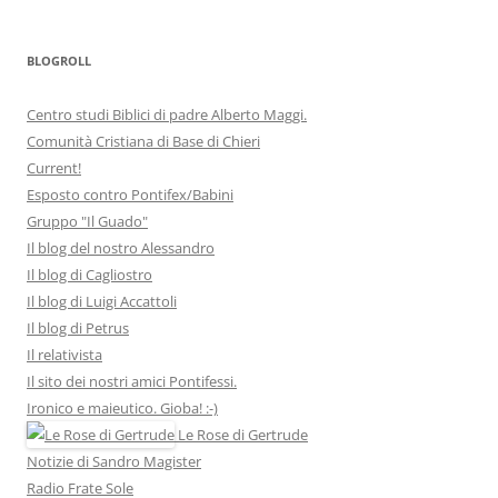
BLOGROLL
Centro studi Biblici di padre Alberto Maggi.
Comunità Cristiana di Base di Chieri
Current!
Esposto contro Pontifex/Babini
Gruppo "Il Guado"
Il blog del nostro Alessandro
Il blog di Cagliostro
Il blog di Luigi Accattoli
Il blog di Petrus
Il relativista
Il sito dei nostri amici Pontifessi.
Ironico e maieutico. Gioba! :-)
Le Rose di Gertrude
Notizie di Sandro Magister
Radio Frate Sole