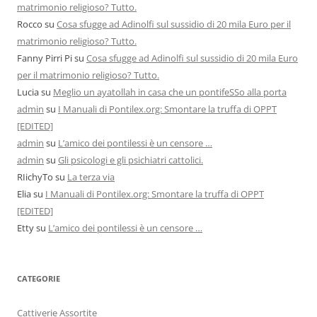
matrimonio religioso? Tutto.
Rocco
su
Cosa sfugge ad Adinolfi sul sussidio di 20 mila Euro per il
matrimonio religioso? Tutto.
Fanny Pirri Pi
su
Cosa sfugge ad Adinolfi sul sussidio di 20 mila Euro
per il matrimonio religioso? Tutto.
Lucia
su
Meglio un ayatollah in casa che un pontifeSSo alla porta
admin
su
I Manuali di Pontilex.org: Smontare la truffa di OPPT
[EDITED]
admin
su
L’amico dei pontilessi è un censore …
admin
su
Gli psicologi e gli psichiatri cattolici.
RIichyTo
su
La terza via
Elia
su
I Manuali di Pontilex.org: Smontare la truffa di OPPT
[EDITED]
Etty
su
L’amico dei pontilessi è un censore …
CATEGORIE
Cattiverie Assortite