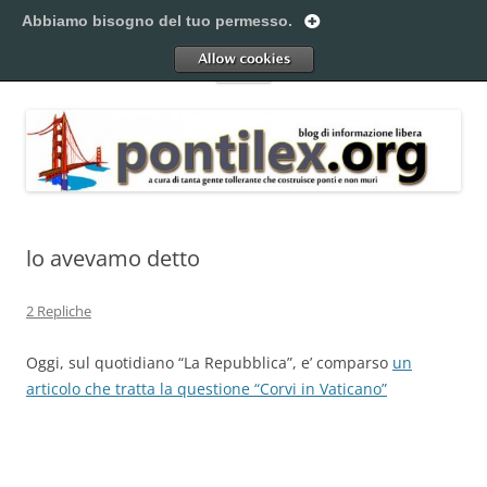
Vai
al
Abbiamo bisogno del tuo permesso.
Pontilex
contenuto
Creiamo ponti. Legalmente.
Allow
Menu
lo avevamo detto
2 Repliche
Oggi, sul quotidiano “La Repubblica”, e’ comparso
un
articolo che tratta la questione “Corvi in Vaticano”