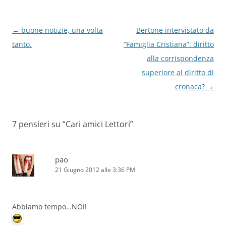
Navigazione
←
buone notizie, una volta
Bertone intervistato da
articolo
tanto.
“Famiglia Cristiana”: diritto
alla corrispondenza
superiore al diritto di
cronaca?
→
7 pensieri su “
Cari amici Lettori
”
pao
21 Giugno 2012 alle 3:36 PM
Abbiamo tempo…NOI!