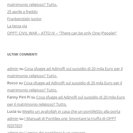
matrimonio religioso? Tutto.
25 aprile a freddo
Frankenstein Junior
La terza via
OPPT: CIVIL WAR – ATTO IV – “There can be only One (People)”
ULTIMI COMMENTI
admin
su
Cosa sfugge ad Adinolfi sul sussidio di 20 mila Euro per il
matrimonio religioso? Tutto.
Rocco
su
Cosa sfugge ad Adinolfi sul sussidio di 20 mila Euro per il
matrimonio religioso? Tutto.
Fanny Pirri Pi
su
Cosa sfugge ad Adinolfi sul sussidio di 20 mila Euro
per il matrimonio religioso? Tutto.
Lucia
su
Meglio un ayatollah in casa che un pontifeSSo alla porta
admin
su
I Manuali di Pontilex.org: Smontare la truffa di OPPT
[EDITED]
admin
su
L’amico dei pontilessi è un censore …