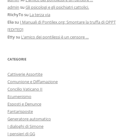
admin
su
Gli psicologi e gli psichiatri cattolici.
RIichyTo
su
La terza via
Elia
su
I Manuali di Pontilex.org: Smontare la truffa di OPPT
[EDITED]
Etty
su
L’amico dei pontilessi è un censore …
CATEGORIE
Cattiverie Assortite
Comunione e Diffamazione
Concilio Vaticano II
Ecumenismo
Esposti e Denunce
Fantarisposte
Generatore automatico
I dialoghi di Simone
I pensieri di GG