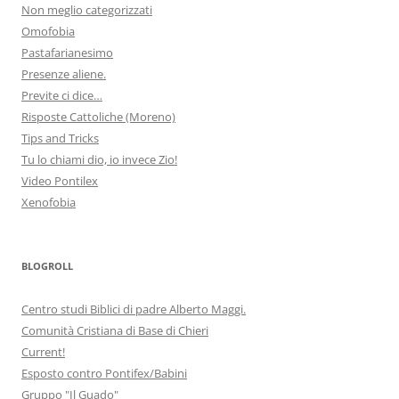
Non meglio categorizzati
Omofobia
Pastafarianesimo
Presenze aliene.
Previte ci dice…
Risposte Cattoliche (Moreno)
Tips and Tricks
Tu lo chiami dio, io invece Zio!
Video Pontilex
Xenofobia
BLOGROLL
Centro studi Biblici di padre Alberto Maggi.
Comunità Cristiana di Base di Chieri
Current!
Esposto contro Pontifex/Babini
Gruppo "Il Guado"