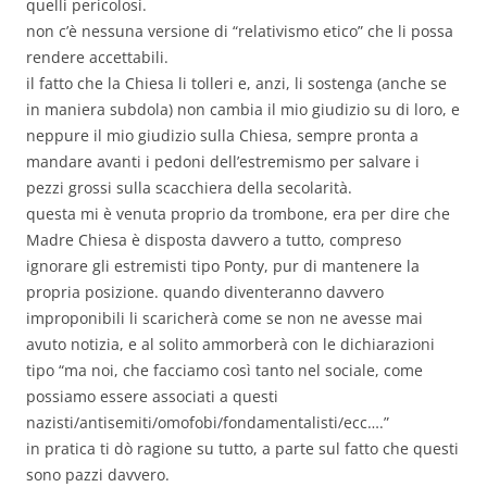
quelli pericolosi.
non c’è nessuna versione di “relativismo etico” che li possa
rendere accettabili.
il fatto che la Chiesa li tolleri e, anzi, li sostenga (anche se
in maniera subdola) non cambia il mio giudizio su di loro, e
neppure il mio giudizio sulla Chiesa, sempre pronta a
mandare avanti i pedoni dell’estremismo per salvare i
pezzi grossi sulla scacchiera della secolarità.
questa mi è venuta proprio da trombone, era per dire che
Madre Chiesa è disposta davvero a tutto, compreso
ignorare gli estremisti tipo Ponty, pur di mantenere la
propria posizione. quando diventeranno davvero
improponibili li scaricherà come se non ne avesse mai
avuto notizia, e al solito ammorberà con le dichiarazioni
tipo “ma noi, che facciamo così tanto nel sociale, come
possiamo essere associati a questi
nazisti/antisemiti/omofobi/fondamentalisti/ecc….”
in pratica ti dò ragione su tutto, a parte sul fatto che questi
sono pazzi davvero.