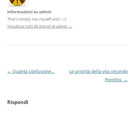
Informazioni su admin
That's simply me, myself and I. ;-)
Visualizza tutti gli articoli di admin
→
Navigazione
←
Quanta confusione…
Le priorità della vita secondo
articolo
Pontifex.
→
Rispondi