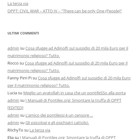
La terza via
OPPT: CIVIL WAR – ATTO IV – “There can be only One (People)”
ULTIMI COMMENTI
admin
su
Cosa sfugge ad Adinolfi sul sussidio di 20 mila Euro per il
matrimonio religioso? Tutto.
Rocco
su
Cosa sfugge ad Adinolfi sul sussidio di 20 mila Euro per il
matrimonio religioso? Tutto.
Fanny Pirri Pi
su
Cosa sfugge ad Adinolfi sul sussidio di 20 mila Euro
per il matrimonio religioso? Tutto.
Lucia
su
Meglio un ayatollah in casa che un pontifeSSo alla porta
admin
su
I Manuali di Pontilex.org: Smontare la truffa di OPPT
[EDITED]
admin
su
L’amico dei pontilessi è un censore …
admin
su
Gli psicologi e gli psichiatri cattolici.
RIichyTo
su
La terza via
Elia
su
I Manuali di Pontilex.org: Smontare la truffa di OPPT