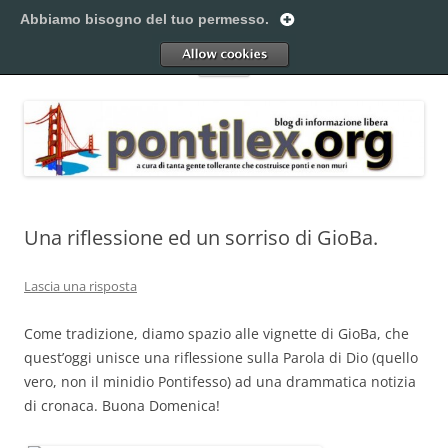
Vai
al
Abbiamo bisogno del tuo permesso.
Pontilex
contenuto
Creiamo ponti. Legalmente.
Allow
Menu
Una riflessione ed un sorriso di GioBa.
Lascia una risposta
Come tradizione, diamo spazio alle vignette di GioBa, che
quest’oggi unisce una riflessione sulla Parola di Dio (quello
vero, non il minidio Pontifesso) ad una drammatica notizia
di cronaca. Buona Domenica!