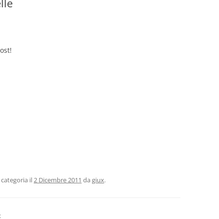
lle
ost!
categoria il
2 Dicembre 2011
da
giux
.
x