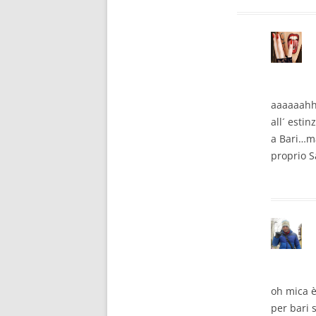
aaaaaahhh
all´ esti
a Bari…ma
proprio S
oh mica è
per bari 