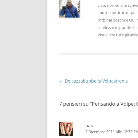
ciao, non so che scrive
sport sopratutto quelli
mtb nei boschi:-) Qui 
schifezze di pontifex 
Visualizza tutti gli arti
Navigazione
←
De cazzabubbolis Volpastrenis
articolo
7 pensieri su “
Pensando a Volpe: 
pao
2 Dicembre 2011 alle 12:32 P