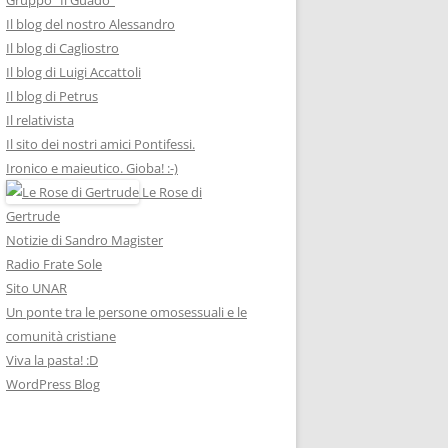
Il blog del nostro Alessandro
Il blog di Cagliostro
Il blog di Luigi Accattoli
Il blog di Petrus
Il relativista
Il sito dei nostri amici Pontifessi.
Ironico e maieutico. Gioba! :-)
Le Rose di
Gertrude
Notizie di Sandro Magister
Radio Frate Sole
Sito UNAR
Un ponte tra le persone omosessuali e le
comunità cristiane
Viva la pasta! :D
WordPress Blog