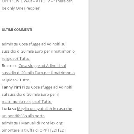
OPPT: CIVIL WAR – ATTO IV – “There can
be only One (People)”
ULTIMI COMMENTI
admin
su
Cosa sfugge ad Adinolfi sul
sussidio di 20 mila Euro per il matrimonio
religioso? Tutto.
Rocco
su
Cosa sfugge ad Adinolfi sul
sussidio di 20 mila Euro per il matrimonio
religioso? Tutto.
Fanny Pirri Pi
su
Cosa sfugge ad Adinolfi
sul sussidio di 20 mila Euro per il
matrimonio religioso? Tutto.
Lucia
su
Meglio un ayatollah in casa che
un pontifeSSo alla porta
admin
su
I Manuali di Pontilex.org:
Smontare la truffa di OPPT [EDITED]