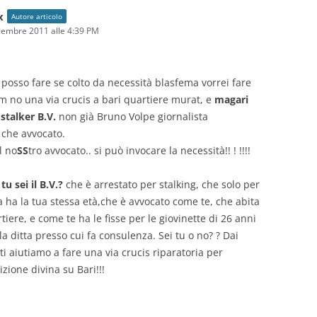
x
Autore articolo
cembre 2011 alle 4:39 PM
 posso fare se colto da necessità blasfema vorrei fare
 no una via crucis a bari quartiere murat, e
magari
 stalker B.V.
non già Bruno Volpe giornalista
 che avvocato.
l no
SS
tro avvocato.. si può invocare la necessità!! ! !!!!
u sei il B.V.?
che è arrestato per stalking, che solo per
 ha la tua stessa età,che è avvocato come te, che abita
tiere, e come te ha le fisse per le giovinette di 26 anni
a ditta presso cui fa consulenza. Sei tu o no? ? Dai
ti aiutiamo a fare una via crucis riparatoria per
zione divina su Bari!!!