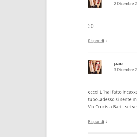
2 Dicembre 2
):D
↓
Rispondi
pao
3 Dicembre 2
ecco! L ´hai fatto inca
tubo..adesso si sente m
Via Crucis a Bari.. sei 
↓
Rispondi