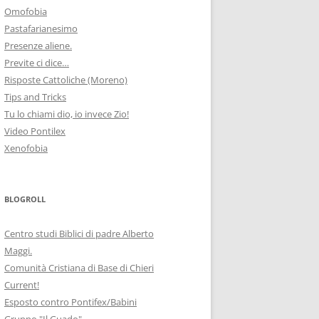
Omofobia
Pastafarianesimo
Presenze aliene.
Previte ci dice…
Risposte Cattoliche (Moreno)
Tips and Tricks
Tu lo chiami dio, io invece Zio!
Video Pontilex
Xenofobia
BLOGROLL
Centro studi Biblici di padre Alberto
Maggi.
Comunità Cristiana di Base di Chieri
Current!
Esposto contro Pontifex/Babini
Gruppo "Il Guado"