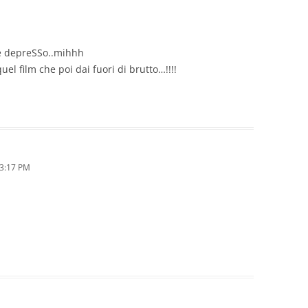
á é depreSSo..mihhh
uel film che poi dai fuori di brutto…!!!!
 3:17 PM