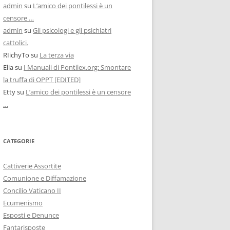
admin
su
L’amico dei pontilessi è un
censore …
admin
su
Gli psicologi e gli psichiatri
cattolici.
RIichyTo
su
La terza via
Elia
su
I Manuali di Pontilex.org: Smontare
la truffa di OPPT [EDITED]
Etty
su
L’amico dei pontilessi è un censore
…
CATEGORIE
Cattiverie Assortite
Comunione e Diffamazione
Concilio Vaticano II
Ecumenismo
Esposti e Denunce
Fantarisposte