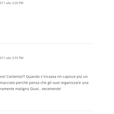
011 alle 3:20 PM
011 alle 3:55 PM
xxare! Contento?? Quando s´incaxxa nn capisce piú un
inacciato perché pensa che gli vuoi organizzare una
veramente maligno Giuxi.. veramente!