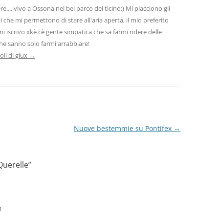
re.... vivo a Ossona nel bel parco del ticino:) Mi piacciono gli
 che mi permettono di stare all'aria aperta, il mio preferito
mi iscrivo xkè cè gente simpatica che sa farmi ridere delle
che sanno solo farmi arrabbiare!
coli di giux
→
Nuove bestemmie su Pontifex
→
Querelle
”
M