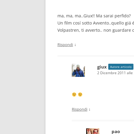
ma, ma, ma..Giux!! Ma sarai perfido?
Un film cosí sotto Avvento..quello gi
Volpastren, ti avverto.. non guardare q
↓
Rispondi
giux
Autore articolo
2 Dicembre 2011 alle
↓
Rispondi
pao