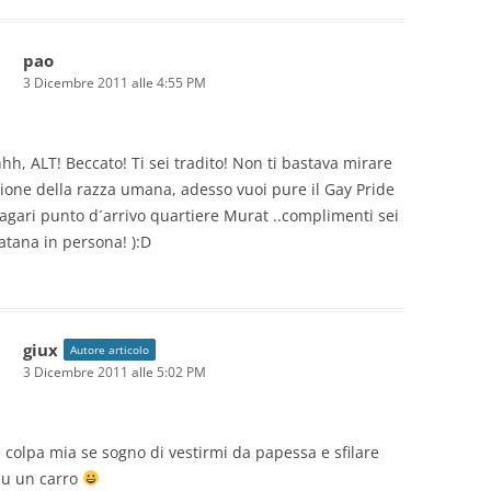
pao
3 Dicembre 2011 alle 4:55 PM
h, ALT! Beccato! Ti sei tradito! Non ti bastava mirare
nzione della razza umana, adesso vuoi pure il Gay Pride
gari punto d´arrivo quartiere Murat ..complimenti sei
atana in persona! ):D
giux
Autore articolo
3 Dicembre 2011 alle 5:02 PM
 colpa mia se sogno di vestirmi da papessa e sfilare
su un carro