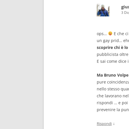
giu
3 Di
ops…
E che ci
un gay prid… ehm
scoprire chi è lo
pubblicista oltre
E sai come dice i
Ma Bruno Volpe t
pure coincidenza
nello stesso quar
che lavorano nell
rispondi … e poi 
prevenire la puni
↓
Rispondi