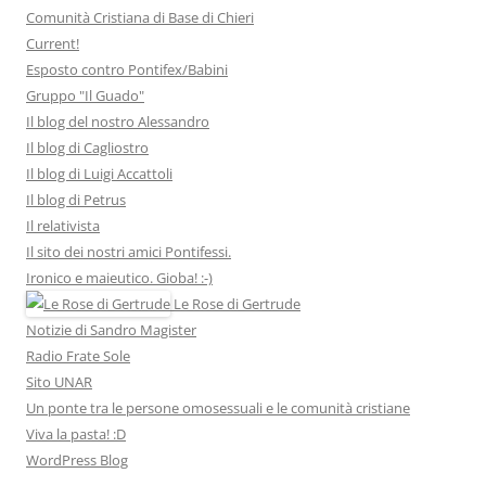
Comunità Cristiana di Base di Chieri
Current!
Esposto contro Pontifex/Babini
Gruppo "Il Guado"
Il blog del nostro Alessandro
Il blog di Cagliostro
Il blog di Luigi Accattoli
Il blog di Petrus
Il relativista
Il sito dei nostri amici Pontifessi.
Ironico e maieutico. Gioba! :-)
Le Rose di Gertrude
Notizie di Sandro Magister
Radio Frate Sole
Sito UNAR
Un ponte tra le persone omosessuali e le comunità cristiane
Viva la pasta! :D
WordPress Blog