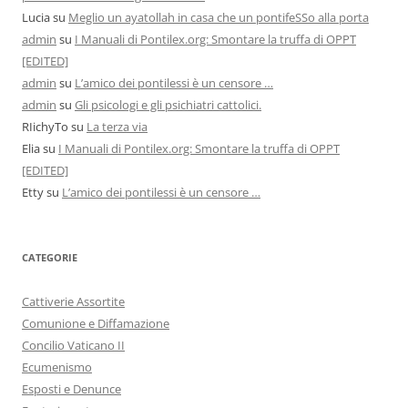
Lucia
su
Meglio un ayatollah in casa che un pontifeSSo alla porta
admin
su
I Manuali di Pontilex.org: Smontare la truffa di OPPT
[EDITED]
admin
su
L’amico dei pontilessi è un censore …
admin
su
Gli psicologi e gli psichiatri cattolici.
RIichyTo
su
La terza via
Elia
su
I Manuali di Pontilex.org: Smontare la truffa di OPPT
[EDITED]
Etty
su
L’amico dei pontilessi è un censore …
CATEGORIE
Cattiverie Assortite
Comunione e Diffamazione
Concilio Vaticano II
Ecumenismo
Esposti e Denunce