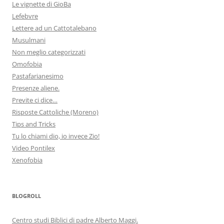
Le vignette di GioBa
Lefebvre
Lettere ad un Cattotalebano
Musulmani
Non meglio categorizzati
Omofobia
Pastafarianesimo
Presenze aliene.
Previte ci dice…
Risposte Cattoliche (Moreno)
Tips and Tricks
Tu lo chiami dio, io invece Zio!
Video Pontilex
Xenofobia
BLOGROLL
Centro studi Biblici di padre Alberto Maggi.