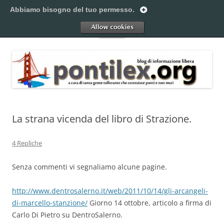
Vai
al
Abbiamo bisogno del tuo permesso.
Pontilex
contenuto
Creiamo ponti. Legalmente.
Allow
Menu
La strana vicenda del libro di Strazione.
4 Repliche
Senza commenti vi segnaliamo alcune pagine.
http://www.dentrosalerno.it/web/2011/10/14/gli-arcangeli-
di-marcello-stanzione/
Giorno 14 ottobre, articolo a firma di
Carlo Di Pietro su DentroSalerno.