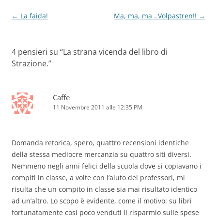
Navigazione
←
La faida!
Ma, ma, ma ..Volpastren!!
→
articolo
4 pensieri su “
La strana vicenda del libro di
Strazione.
”
Caffe
11 Novembre 2011 alle 12:35 PM
Domanda retorica, spero, quattro recensioni identiche
della stessa mediocre mercanzia su quattro siti diversi.
Nemmeno negli anni felici della scuola dove si copiavano i
compiti in classe, a volte con l’aiuto dei professori, mi
risulta che un compito in classe sia mai risultato identico
ad un’altro. Lo scopo è evidente, come il motivo: su libri
fortunatamente così poco venduti il risparmio sulle spese