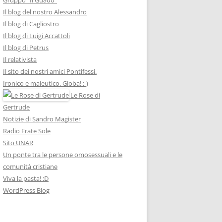
Il blog del nostro Alessandro
Il blog di Cagliostro
Il blog di Luigi Accattoli
Il blog di Petrus
Il relativista
Il sito dei nostri amici Pontifessi.
Ironico e maieutico. Gioba! :-)
Le Rose di
Gertrude
Notizie di Sandro Magister
Radio Frate Sole
Sito UNAR
Un ponte tra le persone omosessuali e le
comunità cristiane
Viva la pasta! :D
WordPress Blog