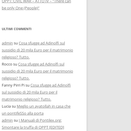
OPPT: CIVIL WAR – ATTO IV – “There can
be only One (People)”
ULTIMI COMMENTI
admin
su
Cosa sfugge ad Adinolfi sul
sussidio di 20 mila Euro per il matrimonio
religioso? Tutto.
Rocco
su
Cosa sfugge ad Adinolfi sul
sussidio di 20 mila Euro per il matrimonio
religioso? Tutto.
Fanny Pirri Pi
su
Cosa sfugge ad Adinolfi
sul sussidio di 20 mila Euro per il
matrimonio religioso? Tutto.
Lucia
su
Meglio un ayatollah in casa che
un pontifeSSo alla porta
admin
su
I Manuali di Pontilex.org:
Smontare la truffa di OPPT [EDITED]