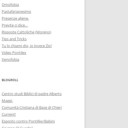
Omofobia
Pastafarianesimo
Presenze aliene.
Previte ci dice…
Risposte Cattoliche (Moreno)
Tips and Tricks
Tu lo chiami dio, io invece Zio!
Video Pontilex
Xenofobia
BLOGROLL
Centro studi Biblici di padre Alberto
Maggi.
Comunità Cristiana di Base di Chieri
Current!
Esposto contro Pontifex/Babini
Gruppo "Il Guado"