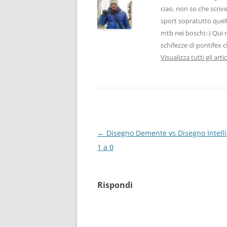
ciao, non so che scrive
sport sopratutto quelli
mtb nei boschi:-) Qui 
schifezze di pontifex 
Visualizza tutti gli arti
Navigazione
←
Disegno Demente vs Disegno Intelli
articolo
1 a 0
Rispondi