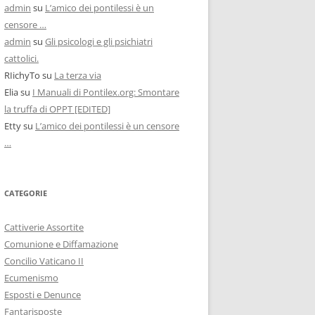
admin
su
L’amico dei pontilessi è un
censore …
admin
su
Gli psicologi e gli psichiatri
cattolici.
RIichyTo
su
La terza via
Elia
su
I Manuali di Pontilex.org: Smontare
la truffa di OPPT [EDITED]
Etty
su
L’amico dei pontilessi è un censore
…
CATEGORIE
Cattiverie Assortite
Comunione e Diffamazione
Concilio Vaticano II
Ecumenismo
Esposti e Denunce
Fantarisposte