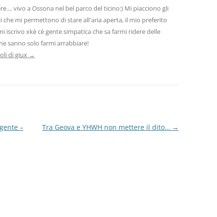
re.... vivo a Ossona nel bel parco del ticino:) Mi piacciono gli
 che mi permettono di stare all'aria aperta, il mio preferito
mi iscrivo xkè cè gente simpatica che sa farmi ridere delle
che sanno solo farmi arrabbiare!
coli di giux
→
gente –
Tra Geova e YHWH non mettere il dito…
→