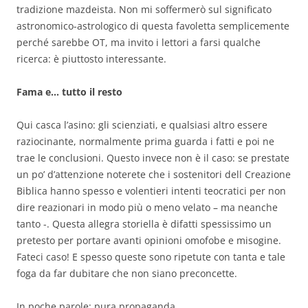
tradizione mazdeista. Non mi soffermerò sul significato
astronomico-astrologico di questa favoletta semplicemente
perché sarebbe OT, ma invito i lettori a farsi qualche
ricerca: è piuttosto interessante.
Fama e… tutto il resto
Qui casca l’asino: gli scienziati, e qualsiasi altro essere
raziocinante, normalmente prima guarda i fatti e poi ne
trae le conclusioni. Questo invece non è il caso: se prestate
un po’ d’attenzione noterete che i sostenitori dell Creazione
Biblica hanno spesso e volentieri intenti teocratici per non
dire reazionari in modo più o meno velato – ma neanche
tanto -. Questa allegra storiella è difatti spessissimo un
pretesto per portare avanti opinioni omofobe e misogine.
Fateci caso! E spesso queste sono ripetute con tanta e tale
foga da far dubitare che non siano preconcette.
In poche parole: pura propaganda.