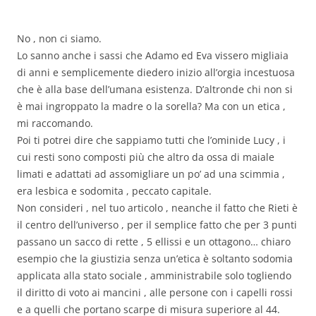
No , non ci siamo.
Lo sanno anche i sassi che Adamo ed Eva vissero migliaia
di anni e semplicemente diedero inizio all’orgia incestuosa
che è alla base dell’umana esistenza. D’altronde chi non si
è mai ingroppato la madre o la sorella? Ma con un etica ,
mi raccomando.
Poi ti potrei dire che sappiamo tutti che l’ominide Lucy , i
cui resti sono composti più che altro da ossa di maiale
limati e adattati ad assomigliare un po’ ad una scimmia ,
era lesbica e sodomita , peccato capitale.
Non consideri , nel tuo articolo , neanche il fatto che Rieti è
il centro dell’universo , per il semplice fatto che per 3 punti
passano un sacco di rette , 5 ellissi e un ottagono… chiaro
esempio che la giustizia senza un’etica è soltanto sodomia
applicata alla stato sociale , amministrabile solo togliendo
il diritto di voto ai mancini , alle persone con i capelli rossi
e a quelli che portano scarpe di misura superiore al 44.