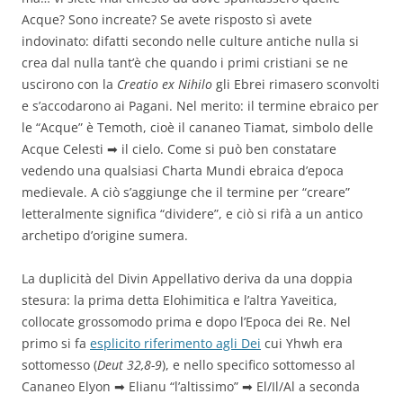
Acque? Sono increate? Se avete risposto sì avete
indovinato: difatti secondo nelle culture antiche nulla si
crea dal nulla tant’è che quando i primi cristiani se ne
uscirono con la
Creatio ex Nihilo
gli Ebrei rimasero sconvolti
e s’accodarono ai Pagani. Nel merito: il termine ebraico per
le “Acque” è Temoth, cioè il cananeo Tiamat, simbolo delle
Acque Celesti ➡ il cielo. Come si può ben constatare
vedendo una qualsiasi Charta Mundi ebraica d’epoca
medievale. A ciò s’aggiunge che il termine per “creare”
letteralmente significa “dividere”, e ciò si rifà a un antico
archetipo d’origine sumera.
La duplicità del Divin Appellativo deriva da una doppia
stesura: la prima detta Elohimitica e l’altra Yaveitica,
collocate grossomodo prima e dopo l’Epoca dei Re. Nel
primo si fa
esplicito riferimento agli Dei
cui Yhwh era
sottomesso (
Deut 32,8-9
), e nello specifico sottomesso al
Cananeo Elyon ➡ Elianu “l’altissimo” ➡ El/Il/Al a seconda