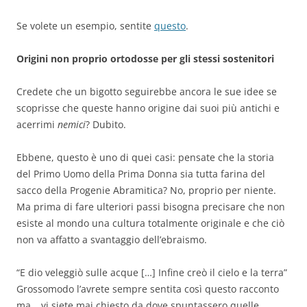
Se volete un esempio, sentite
questo
.
Origini non proprio ortodosse per gli stessi sostenitori
Credete che un bigotto seguirebbe ancora le sue idee se
scoprisse che queste hanno origine dai suoi più antichi e
acerrimi
nemici
? Dubito.
Ebbene, questo è uno di quei casi: pensate che la storia
del Primo Uomo della Prima Donna sia tutta farina del
sacco della Progenie Abramitica? No, proprio per niente.
Ma prima di fare ulteriori passi bisogna precisare che non
esiste al mondo una cultura totalmente originale e che ciò
non va affatto a svantaggio dell’ebraismo.
“E dio veleggiò sulle acque […] Infine creò il cielo e la terra”
Grossomodo l’avrete sempre sentita così questo racconto
ma… vi siete mai chiesto da dove spuntassero quelle