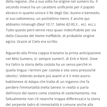
della regione, che a sua volta ha origine nel sumero Ilu. Il
secondo invece ha un carattere unificante per il popolo
ebraico in quanto unisce il Re degli Dei, buono e benevolo,
al suo sottomesso, un pochettino meno. E anche qui
abbiamo rimasugli (
Deut 10,17
,
Salmo 82-95,3
… ecc. ecc.).
Tutto questo però venne reso quasi indecifrabile per via
della Clausola del Nome Ineffabile, di probabile origine
egizia. Grazie al Cielo era scritto.
Riguardo alla Prima coppia troviamo la prima anticipazione
nel Mito Sumero, sì: sempre sumeri!, di Enti e Ninti. Dove
tra l’altro la storia della costola ha un senso perchè in
quella lingua i termini per costola e vita sono pressoché
identici. Volendo andare più avanti vi è il mito assiro-
babilonese di Adapa che tratta di un inganno che fa
perdere l’immortalità (nella Genesi in realtà si parla
dell’inizio del lavoro come sistema di sostentamento, ma
fattualmente non c’è neanche troppa differenza) e la storia
del serpente ladro di immortalità è comune anche alla