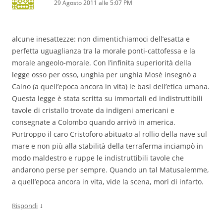
29 Agosto 2011 alle 5:07 PM
alcune inesattezze: non dimentichiamoci dell’esatta e
perfetta uguaglianza tra la morale ponti-cattofessa e la
morale angeolo-morale. Con l’infinita superiorità della
legge osso per osso, unghia per unghia Mosè insegnò a
Caino (a quell’epoca ancora in vita) le basi dell’etica umana.
Questa legge è stata scritta su immortali ed indistruttibili
tavole di cristallo trovate da indigeni americani e
consegnate a Colombo quando arrivò in america.
Purtroppo il caro Cristoforo abituato al rollio della nave sul
mare e non più alla stabilità della terraferma inciampò in
modo maldestro e ruppe le indistruttibili tavole che
andarono perse per sempre. Quando un tal Matusalemme,
a quell’epoca ancora in vita, vide la scena, morì di infarto.
↓
Rispondi