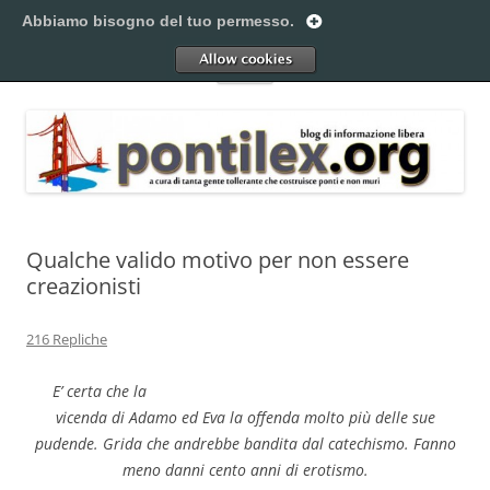
Vai
al
Abbiamo bisogno del tuo permesso.
Pontilex
contenuto
Creiamo ponti. Legalmente.
Allow
Menu
Qualche valido motivo per non essere
creazionisti
216 Repliche
E’ certa che la
vicenda di Adamo ed Eva la offenda molto più delle sue
pudende. Grida che andrebbe bandita dal catechismo. Fanno
meno danni cento anni di erotismo.