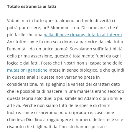
Totale estraneità ai fatti
Vabbé, ma in tutto questo almeno un fondo di verità ci
potrà pur essere, no? Mmmmm… no. Diciamo anzi che è
più facile che una
palla di neve rimanga intatta all’inferno
.
Anzitutto: come fa una sola donna a partorire da sola tutta
l’umanità… da un unico uomo?! Sorvolando sull’infattibilità
della prima asserzione, questo è totalmente fuori da ogni
logica e dai fatti. Posto che i Nostri non si capacitano delle
mutazioni genetiche
intese in senso biologico, e che quindi
in questa analisi queste non verranno prese in
considerazione, mi spieghino la varietà dei caratteri dato
che le possibilità di nascere in una maniera erano secondo
questa teoria solo due: o più simile ad Adamo o più simile
ad Eva. Perché non siamo tutti delle specie di cloni?!
Inoltre, come ci saremmo potuti riprodurre, così come
chiedeva Dio, fino a raggiungere il numero delle stelle se è
risaputo che i figli nati dall’incesto hanno spesso e