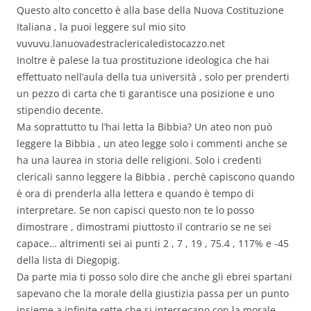
Questo alto concetto è alla base della Nuova Costituzione
Italiana , la puoi leggere sul mio sito
vuvuvu.lanuovadestraclericaledistocazzo.net
Inoltre è palese la tua prostituzione ideologica che hai
effettuato nell’aula della tua università , solo per prenderti
un pezzo di carta che ti garantisce una posizione e uno
stipendio decente.
Ma soprattutto tu l’hai letta la Bibbia? Un ateo non può
leggere la Bibbia , un ateo legge solo i commenti anche se
ha una laurea in storia delle religioni. Solo i credenti
clericali sanno leggere la Bibbia , perchè capiscono quando
è ora di prenderla alla lettera e quando è tempo di
interpretare. Se non capisci questo non te lo posso
dimostrare , dimostrami piuttosto il contrario se ne sei
capace… altrimenti sei ai punti 2 , 7 , 19 , 75.4 , 117% e -45
della lista di Diegopig.
Da parte mia ti posso solo dire che anche gli ebrei spartani
sapevano che la morale della giustizia passa per un punto
insieme a infinite rette che si intersecano con la morale