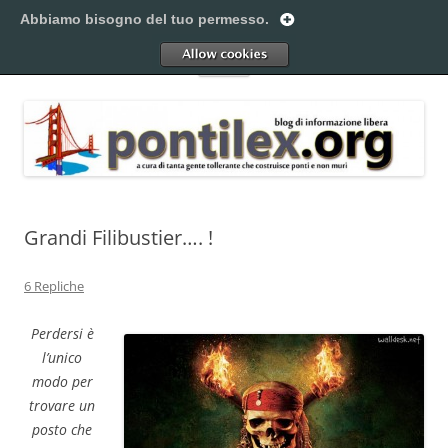
Vai
al
Abbiamo bisogno del tuo permesso.
Pontilex
contenuto
Creiamo ponti. Legalmente.
Allow
Menu
Grandi Filibustier…. !
6 Repliche
Perdersi è
l’unico
modo per
trovare un
posto che