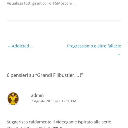
Visualizza tutti gli articoli di FSMosconi
→
Navigazione
←
Addicted …
Progressismo e altre fallacie
articolo
→
6 pensieri su “
Grandi Filibustier…. !
”
admin
2 Agosto 2011 alle 12:50 PM
Suggerisco caldamente il videogame ispirato alla serie