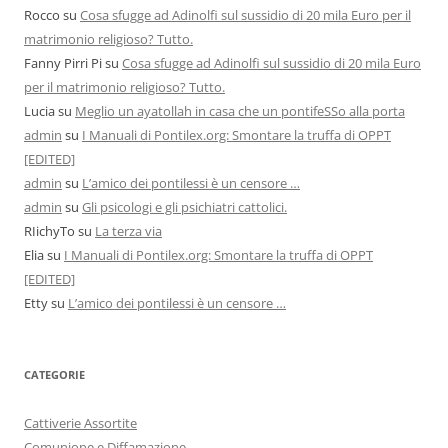
Rocco
su
Cosa sfugge ad Adinolfi sul sussidio di 20 mila Euro per il
matrimonio religioso? Tutto.
Fanny Pirri Pi
su
Cosa sfugge ad Adinolfi sul sussidio di 20 mila Euro
per il matrimonio religioso? Tutto.
Lucia
su
Meglio un ayatollah in casa che un pontifeSSo alla porta
admin
su
I Manuali di Pontilex.org: Smontare la truffa di OPPT
[EDITED]
admin
su
L’amico dei pontilessi è un censore …
admin
su
Gli psicologi e gli psichiatri cattolici.
RIichyTo
su
La terza via
Elia
su
I Manuali di Pontilex.org: Smontare la truffa di OPPT
[EDITED]
Etty
su
L’amico dei pontilessi è un censore …
CATEGORIE
Cattiverie Assortite
Comunione e Diffamazione