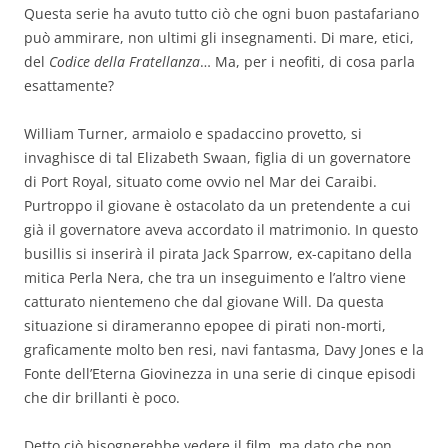
Questa serie ha avuto tutto ciò che ogni buon pastafariano
può ammirare, non ultimi gli insegnamenti. Di mare, etici,
del
Codice della Fratellanza
… Ma, per i neofiti, di cosa parla
esattamente?
William Turner, armaiolo e spadaccino provetto, si
invaghisce di tal Elizabeth Swaan, figlia di un governatore
di Port Royal, situato come ovvio nel Mar dei Caraibi.
Purtroppo il giovane è ostacolato da un pretendente a cui
già il governatore aveva accordato il matrimonio. In questo
busillis si inserirà il pirata Jack Sparrow, ex-capitano della
mitica Perla Nera, che tra un inseguimento e l’altro viene
catturato nientemeno che dal giovane Will. Da questa
situazione si dirameranno epopee di pirati non-morti,
graficamente molto ben resi, navi fantasma, Davy Jones e la
Fonte dell’Eterna Giovinezza in una serie di cinque episodi
che dir brillanti è poco.
Detto ciò bisognerebbe vedere il film. ma dato che non