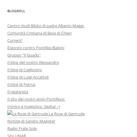
BLOGROLL
Centro studi Biblici di padre Alberto Maggi.
Comunità Cristiana di Base di Chieri
Current!
Esposto contro Pontifex/Babini
Gruppo "Il Guado"
Il blog del nostro Alessandro
Il blog di Cagliostro
Il blog di Luigi Accattoli
Il blog di Petrus
Il relativista
Il sito dei nostri amici Pontifessi.
Ironico e maieutico. Gioba! :-)
Le Rose di Gertrude
Notizie di Sandro Magister
Radio Frate Sole
Sito UNAR