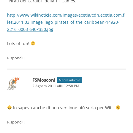
“Pirati dei Caraibi” della TT Games.
http://www.wikinoticia.com/images/ecetia/cdn.ecetia.com.fi
les.2011.03.image_lego_pirates_of_the_caribbean-14920-
2216_0003-640×350.jpg
Lots of fun!
↓
Rispondi
FSMosconi
Autore articolo
2 Agosto 2011 alle 12:58 PM
Io sapevo anche di una versione più seria per Wii…
↓
Rispondi