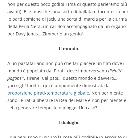
non per questo poco godibili (ma di questo parleremo più
avanti). E le musiche: una sorta di ballata ottocentesca per
le parti comiche di Jack, una sorta di marcia per la ciurma
della Perla Nera, un carillon accompagnato da un organo
per Davy Jones… Zimmer è un genio!
Il mondo:
A un pastafariano non può che far piacere un film dove il
mondo è popolato dai Pirati, dove imperversano
divinità
pagane*
, sirene, Calipso!… questo mondo è davvero…
yarrrrgh! Inoltre, qui è ampiamente dimostrata la
proporzione pirati-temperatura globale
. Non per niente
sono i Pirati a liberare la Dea del Mare e non per niente è
Lei a generare tempeste e piogge. Un caso?
I dialoghi:
I dialoghi sono di sicuro la cosa più godibile in assoluto di