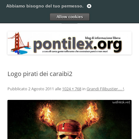
Vai
al
Abbiamo bisogno del tuo permesso.
Pontilex
contenuto
Creiamo ponti. Legalmente.
Allow
Menu
Logo pirati dei caraibi2
Pubblicato
2 Agosto 2011
alle
1024 × 768
in
Grandi Filibustier…. !
.