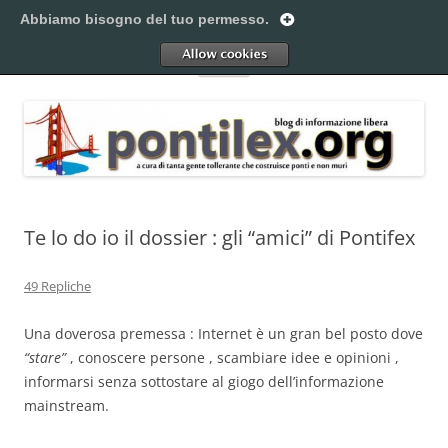
Vai
al
Abbiamo bisogno del tuo permesso.
Pontilex
contenuto
Creiamo ponti. Legalmente.
Allow
Menu
Te lo do io il dossier : gli “amici” di Pontifex
49 Repliche
Una doverosa premessa : Internet è un gran bel posto dove
“stare”
, conoscere persone , scambiare idee e opinioni ,
informarsi senza sottostare al giogo dell’informazione
mainstream.