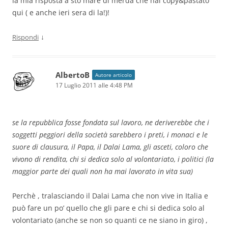
la mia risposta a sto mare di merda che hai copy&pastato
qui ( e anche ieri sera di la!)!
↓
Rispondi
AlbertoB
Autore articolo
17 Luglio 2011 alle 4:48 PM
se la repubblica fosse fondata sul lavoro, ne deriverebbe che i
soggetti peggiori della società sarebbero i preti, i monaci e le
suore di clausura, il Papa, il Dalai Lama, gli asceti, coloro che
vivono di rendita, chi si dedica solo al volontariato, i politici (la
maggior parte dei quali non ha mai lavorato in vita sua)
Perchè , tralasciando il Dalai Lama che non vive in Italia e
può fare un po’ quello che gli pare e chi si dedica solo al
volontariato (anche se non so quanti ce ne siano in giro) ,