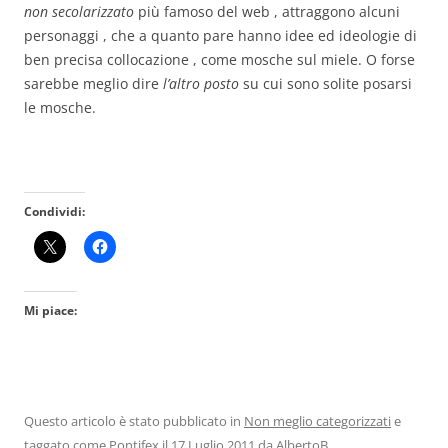
non secolarizzato
più famoso del web , attraggono alcuni
personaggi , che a quanto pare hanno idee ed ideologie di
ben precisa collocazione , come mosche sul miele. O forse
sarebbe meglio dire
l’altro posto
su cui sono solite posarsi
le mosche.
Condividi:
Mi piace:
Questo articolo è stato pubblicato in
Non meglio categorizzati
e
taggato come
Pontifex
il
17 Luglio 2011
da
AlbertoB