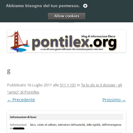
Vai
al
Abbiamo bisogno del tuo permesso.
Pontilex
contenuto
Creiamo ponti. Legalmente.
Allow
Menu
g
Pubblicato
16 Luglio 2011
alle
511 × 101
in
Te lo do io il dossier : gli
“amici” di Pontifex
.
← Precedente
Prossimo →