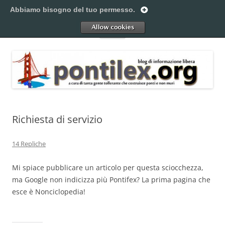
Vai
al
Abbiamo bisogno del tuo permesso.
Pontilex
contenuto
Creiamo ponti. Legalmente.
Allow
Menu
Richiesta di servizio
14 Repliche
Mi spiace pubblicare un articolo per questa sciocchezza,
ma Google non indicizza più Pontifex? La prima pagina che
esce è Nonciclopedia!