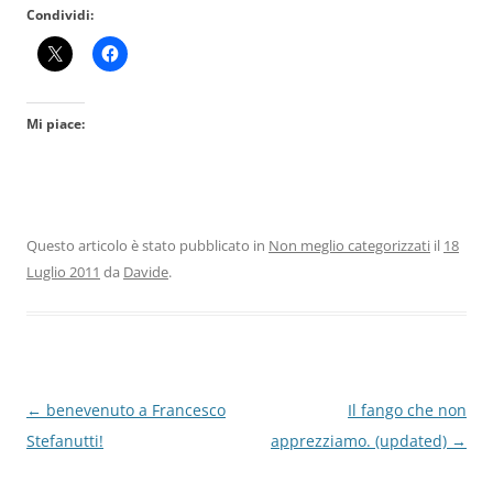
Condividi:
Mi piace:
Questo articolo è stato pubblicato in
Non meglio categorizzati
il
18
Luglio 2011
da
Davide
.
Navigazione
←
benevenuto a Francesco
Il fango che non
articolo
Stefanutti!
apprezziamo. (updated)
→