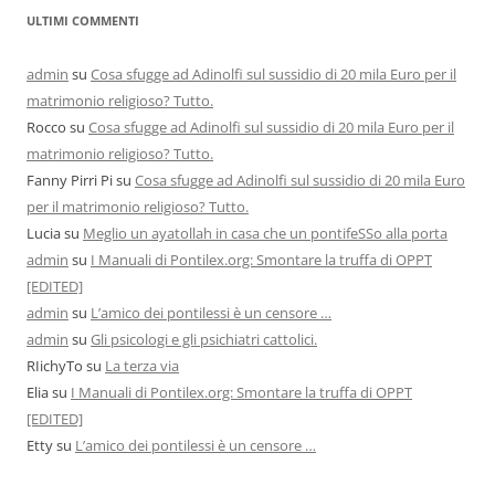
ULTIMI COMMENTI
admin
su
Cosa sfugge ad Adinolfi sul sussidio di 20 mila Euro per il
matrimonio religioso? Tutto.
Rocco
su
Cosa sfugge ad Adinolfi sul sussidio di 20 mila Euro per il
matrimonio religioso? Tutto.
Fanny Pirri Pi
su
Cosa sfugge ad Adinolfi sul sussidio di 20 mila Euro
per il matrimonio religioso? Tutto.
Lucia
su
Meglio un ayatollah in casa che un pontifeSSo alla porta
admin
su
I Manuali di Pontilex.org: Smontare la truffa di OPPT
[EDITED]
admin
su
L’amico dei pontilessi è un censore …
admin
su
Gli psicologi e gli psichiatri cattolici.
RIichyTo
su
La terza via
Elia
su
I Manuali di Pontilex.org: Smontare la truffa di OPPT
[EDITED]
Etty
su
L’amico dei pontilessi è un censore …