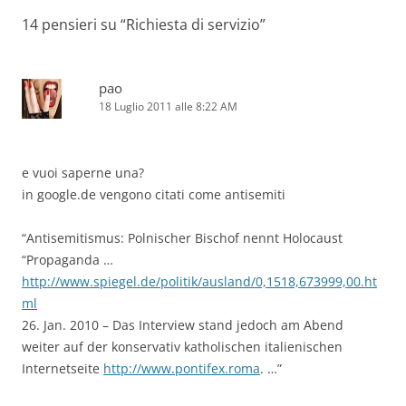
14 pensieri su “
Richiesta di servizio
”
pao
18 Luglio 2011 alle 8:22 AM
e vuoi saperne una?
in google.de vengono citati come antisemiti
“Antisemitismus: Polnischer Bischof nennt Holocaust
“Propaganda …
http://www.spiegel.de/politik/ausland/0,1518,673999,00.ht
ml
26. Jan. 2010 – Das Interview stand jedoch am Abend
weiter auf der konservativ katholischen italienischen
Internetseite
http://www.pontifex.roma
. …”