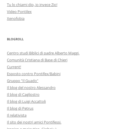
Tu lo chiami dio, io invece Zio!
Video Pontilex
Xenofobia
BLOGROLL
Centro studi Biblici di padre Alberto Maggi.
Comunità Cristiana di Base di Chieri
Current!
Esposto contro Pontifex/Babini
Gruppo "Il Guado"
Il blog del nostro Alessandro
Il blog di Cagliostro
Il blog di Luigi Accattoli
Il blog di Petrus
Il relativista
Il sito dei nostri amici Pontifessi.
Ironico e maieutico. Gioba! :-)