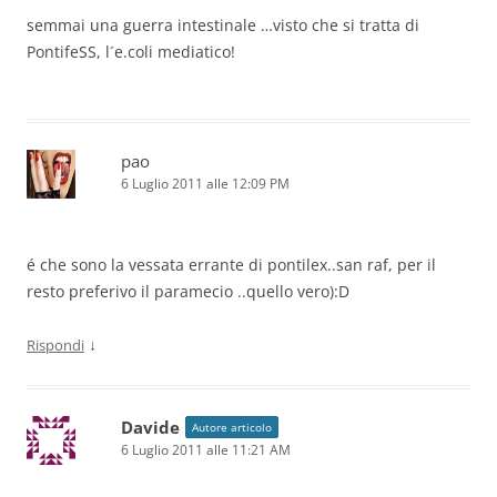
semmai una guerra intestinale …visto che si tratta di
PontifeSS, l´e.coli mediatico!
pao
6 Luglio 2011 alle 12:09 PM
é che sono la vessata errante di pontilex..san raf, per il
resto preferivo il paramecio ..quello vero):D
↓
Rispondi
Davide
Autore articolo
6 Luglio 2011 alle 11:21 AM