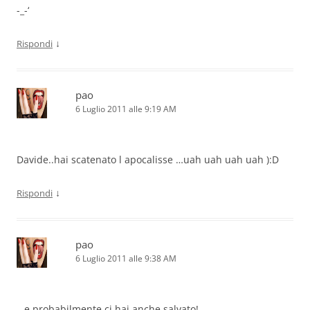
-_-‘
↓
Rispondi
pao
6 Luglio 2011 alle 9:19 AM
Davide..hai scatenato l apocalisse …uah uah uah uah ):D
↓
Rispondi
pao
6 Luglio 2011 alle 9:38 AM
…e probabilmente ci hai anche salvato!