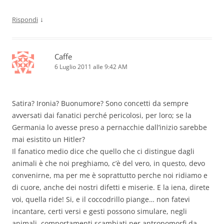
↓
Rispondi
Caffe
6 Luglio 2011 alle 9:42 AM
Satira? Ironia? Buonumore? Sono concetti da sempre
avversati dai fanatici perché pericolosi, per loro; se la
Germania lo avesse preso a pernacchie dall’inizio sarebbe
mai esistito un Hitler?
Il fanatico medio dice che quello che ci distingue dagli
animali è che noi preghiamo, c’è del vero, in questo, devo
convenirne, ma per me è soprattutto perche noi ridiamo e
di cuore, anche dei nostri difetti e miserie. E la iena, direte
voi, quella ride! Si, e il coccodrillo piange… non fatevi
incantare, certi versi e gesti possono simulare, negli
animali, comportamenti scambiati per antropomorfi da