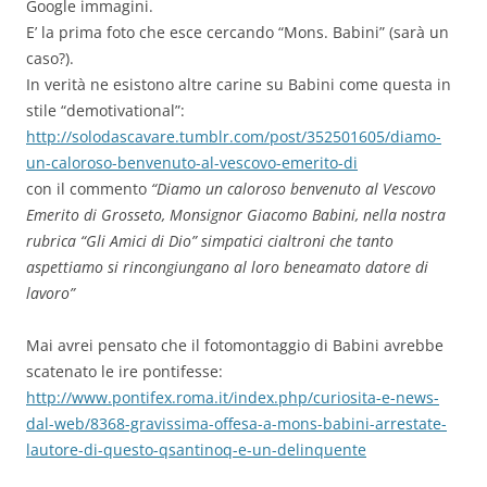
Google immagini.
E’ la prima foto che esce cercando “Mons. Babini” (sarà un
caso?).
In verità ne esistono altre carine su Babini come questa in
stile “demotivational”:
http://solodascavare.tumblr.com/post/352501605/diamo-
un-caloroso-benvenuto-al-vescovo-emerito-di
con il commento
“Diamo un caloroso benvenuto al Vescovo
Emerito di Grosseto, Monsignor Giacomo Babini, nella nostra
rubrica “Gli Amici di Dio” simpatici cialtroni che tanto
aspettiamo si rincongiungano al loro beneamato datore di
lavoro”
Mai avrei pensato che il fotomontaggio di Babini avrebbe
scatenato le ire pontifesse:
http://www.pontifex.roma.it/index.php/curiosita-e-news-
dal-web/8368-gravissima-offesa-a-mons-babini-arrestate-
lautore-di-questo-qsantinoq-e-un-delinquente