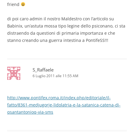
friend
di poi caro admin il nostro Maldestro con l’articolo su
Babinix, un’astuta mossa tipo legine dello psiconano, ci sta
distraendo da questioni di primaria importanza e che
stanno creando una guerra intestina a PontifeSS!!!
S_Raffaele
6 Luglio 2011 alle 11:55 AM
http://www.pontifex.roma.it/index.php/editoriale/il-
fatto/8361-medjugorje-lidolatria-e-la-satanica-catena-di-
qsantantonioq-via-sms