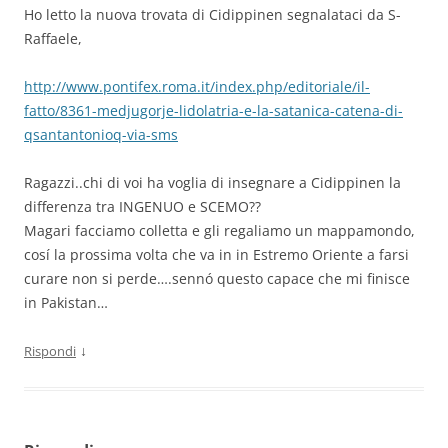
Ho letto la nuova trovata di Cidippinen segnalataci da S-
Raffaele,
http://www.pontifex.roma.it/index.php/editoriale/il-
fatto/8361-medjugorje-lidolatria-e-la-satanica-catena-di-
qsantantonioq-via-sms
Ragazzi..chi di voi ha voglia di insegnare a Cidippinen la
differenza tra INGENUO e SCEMO??
Magari facciamo colletta e gli regaliamo un mappamondo,
cosí la prossima volta che va in in Estremo Oriente a farsi
curare non si perde….sennó questo capace che mi finisce
in Pakistan…
↓
Rispondi