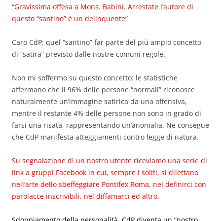
“
Gravissima offesa a Mons. Babini. Arrestate l’autore di
questo “santino” è un delinquente
”
Caro CdP: quel “santino” far parte del più ampio concetto
di “satira” previsto dalle nostre comuni regole.
Non mi soffermo su questo concetto: le statistiche
affermano che il 96% delle persone “normali” riconosce
naturalmente un’immagine satirica da una offensiva,
mentre il restante 4% delle persone non sono in grado di
farsi una risata, rappresentando un’anomalia. Ne consegue
che CdP manifesta atteggiamenti contro legge di natura.
Su segnalazione di un nostro utente riceviamo una serie di
link a gruppi Facebook in cui, sempre i soliti, si dilettano
nell’arte dello sbeffeggiare Pontifex.Roma, nel definirci con
parolacce inscrivibili, nel diffamarci ed altro.
Sdoppiamento della personalità. CdP diventa un “nostro