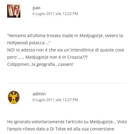
pao
6 Luglio 2011 alle 12:22 PM
“Veniamo all’ultima trovata made in Medjugorje, ovvero la
Hollywood polacca:…”
NO! io adesso non é che sia un´intenditrice di queste cose
pero´…… Medjugorje non é in Croazia???
Cidippinen..la geografia…caxxen!
admin
6 Luglio 2011 alle 12:27 PM
Ho ignorato volontariamente l’articolo su Medjugorje… Visto
l’ampio rilievo dato a Di Tolve ed alla sua conversione