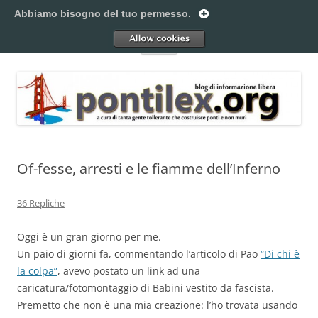
Vai
al
Abbiamo bisogno del tuo permesso.
Pontilex
contenuto
Creiamo ponti. Legalmente.
Allow
Menu
Of-fesse, arresti e le fiamme dell’Inferno
36 Repliche
Oggi è un gran giorno per me.
Un paio di giorni fa, commentando l’articolo di Pao
“Di chi è
la colpa”
, avevo postato un link ad una
caricatura/fotomontaggio di Babini vestito da fascista.
Premetto che non è una mia creazione: l’ho trovata usando