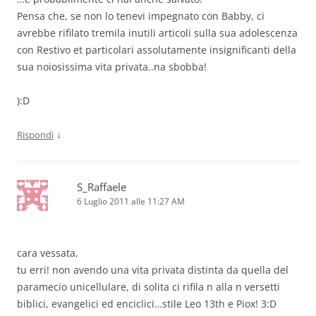
Pensa che, se non lo tenevi impegnato con Babby, ci
avrebbe rifilato tremila inutili articoli sulla sua adolescenza
con Restivo et particolari assolutamente insignificanti della
sua noiosissima vita privata..na sbobba!
):D
↓
Rispondi
S_Raffaele
6 Luglio 2011 alle 11:27 AM
cara vessata,
tu erri! non avendo una vita privata distinta da quella del
paramecio unicellulare, di solita ci rifila n alla n versetti
biblici, evangelici ed enciclici…stile Leo 13th e Piox! 3:D