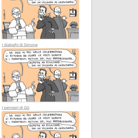
I dialoghi di Simone
I pensieri di GG