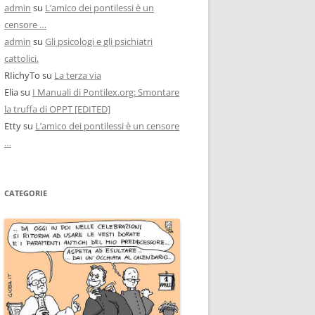
admin
su
L’amico dei pontilessi è un
censore …
admin
su
Gli psicologi e gli psichiatri
cattolici.
RIichyTo
su
La terza via
Elia
su
I Manuali di Pontilex.org: Smontare
la truffa di OPPT [EDITED]
Etty
su
L’amico dei pontilessi è un censore
…
CATEGORIE