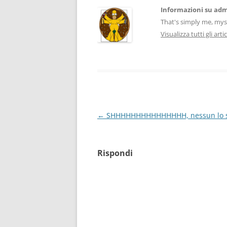
Informazioni su ad
That's simply me, mysel
Visualizza tutti gli art
Navigazione
←
SHHHHHHHHHHHHHHH, nessun lo sv
articolo
Rispondi