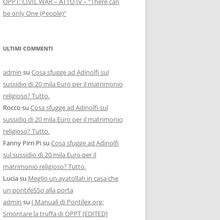
OPPT: CIVIL WAR – ATTO IV – “There can
be only One (People)”
ULTIMI COMMENTI
admin
su
Cosa sfugge ad Adinolfi sul
sussidio di 20 mila Euro per il matrimonio
religioso? Tutto.
Rocco
su
Cosa sfugge ad Adinolfi sul
sussidio di 20 mila Euro per il matrimonio
religioso? Tutto.
Fanny Pirri Pi
su
Cosa sfugge ad Adinolfi
sul sussidio di 20 mila Euro per il
matrimonio religioso? Tutto.
Lucia
su
Meglio un ayatollah in casa che
un pontifeSSo alla porta
admin
su
I Manuali di Pontilex.org:
Smontare la truffa di OPPT [EDITED]