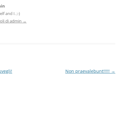
min
f and I. ;-)
icoli di admin
→
egli!
Non praevalebunt!!!!!
→