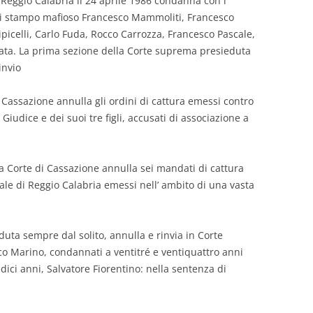
 Reggio Calabria il 24 aprile 1986 condanna con l’
di stampo mafioso Francesco Mammoliti, Francesco
picelli, Carlo Fuda, Rocco Carrozza, Francesco Pascale,
ata. La prima sezione della Corte suprema presieduta
invio
a Cassazione annulla gli ordini di cattura emessi contro
Giudice e dei suoi tre figli, accusati di associazione a
la Corte di Cassazione annulla sei mandati di cattura
nale di Reggio Calabria emessi nell’ ambito di una vasta
duta sempre dal solito, annulla e rinvia in Corte
o Marino, condannati a ventitré e ventiquattro anni
dici anni, Salvatore Fiorentino: nella sentenza di