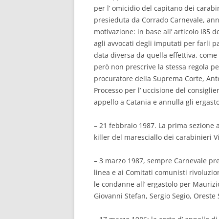
per l’ omicidio del capitano dei carab
presieduta da Corrado Carnevale, annull
motivazione: in base all’ articolo I85 
agli avvocati degli imputati per farli 
data diversa da quella effettiva, come p
però non prescrive la stessa regola per 
procuratore della Suprema Corte, Anto
Processo per l’ uccisione del consiglie
appello a Catania e annulla gli ergastol
– 21 febbraio 1987. La prima sezione a
killer del maresciallo dei carabinieri Vi
– 3 marzo 1987, sempre Carnevale pres
linea e ai Comitati comunisti rivoluzi
le condanne all’ ergastolo per Maurizi
Giovanni Stefan, Sergio Segio, Oreste