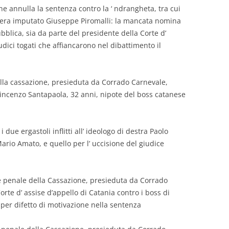
ne annulla la sentenza contro la ‘ ndrangheta, tra cui
ui era imputato Giuseppe Piromalli: la mancata nomina
bblica, sia da parte del presidente della Corte d’
dici togati che affiancarono nel dibattimento il
ella cassazione, presieduta da Corrado Carnevale,
Vincenzo Santapaola, 32 anni, nipote del boss catanese
due ergastoli inflitti all’ ideologo di destra Paolo
 Mario Amato, e quello per l’ uccisione del giudice
e penale della Cassazione, presieduta da Corrado
rte d’ assise d’appello di Catania contro i boss di
per difetto di motivazione nella sentenza