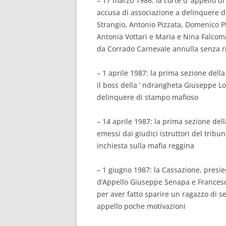
– 17 marzo 1986: la corte d’ appello di
accusa di associazione a delinquere 
Strangio, Antonio Pizzata, Domenico Pi
Antonia Vottari e Maria e Nina Falcom
da Corrado Carnevale annulla senza r
– 1 aprile 1987: la prima sezione dell
il boss della ‘ ndrangheta Giuseppe Lo 
delinquere di stampo mafioso
– 14 aprile 1987: la prima sezione del
emessi dai giudici istruttori del tribu
inchiesta sulla mafia reggina
– 1 giugno 1987: la Cassazione, presie
d’Appello Giuseppe Senapa e Francesc
per aver fatto sparire un ragazzo di se
appello poche motivazioni