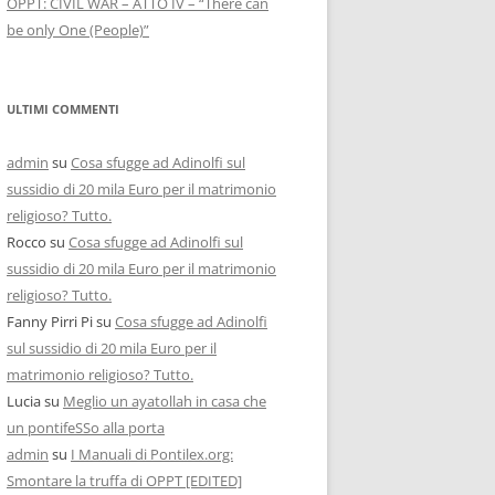
OPPT: CIVIL WAR – ATTO IV – “There can
be only One (People)”
ULTIMI COMMENTI
admin
su
Cosa sfugge ad Adinolfi sul
sussidio di 20 mila Euro per il matrimonio
religioso? Tutto.
Rocco
su
Cosa sfugge ad Adinolfi sul
sussidio di 20 mila Euro per il matrimonio
religioso? Tutto.
Fanny Pirri Pi
su
Cosa sfugge ad Adinolfi
sul sussidio di 20 mila Euro per il
matrimonio religioso? Tutto.
Lucia
su
Meglio un ayatollah in casa che
un pontifeSSo alla porta
admin
su
I Manuali di Pontilex.org:
Smontare la truffa di OPPT [EDITED]