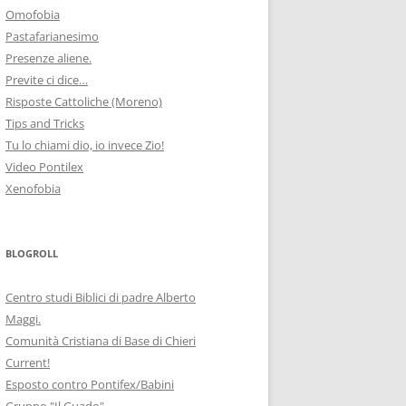
Omofobia
Pastafarianesimo
Presenze aliene.
Previte ci dice…
Risposte Cattoliche (Moreno)
Tips and Tricks
Tu lo chiami dio, io invece Zio!
Video Pontilex
Xenofobia
BLOGROLL
Centro studi Biblici di padre Alberto
Maggi.
Comunità Cristiana di Base di Chieri
Current!
Esposto contro Pontifex/Babini
Gruppo "Il Guado"