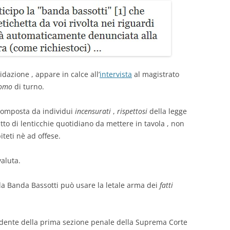
idazione , appare in calce all’
intervista
al magistrato
uomo
di turno.
 composta da individui
incensurati
,
rispettosi
della legge
atto di lenticchie quotidiano da mettere in tavola , non
teti nè ad offese.
valuta.
a Banda Bassotti può usare la letale arma dei
fatti
esidente della prima sezione penale della Suprema Corte