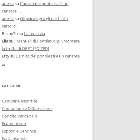
admin
su
L’amico dei pontilessi è un
censore …
admin
su
Gli psicologi e gli psichiatri
cattolici.
RIichyTo
su
La terza via
Elia
su
I Manuali di Pontilex.org: Smontare
la truffa di OPPT [EDITED]
Etty
su
L’amico dei pontilessi è un censore
…
CATEGORIE
Cattiverie Assortite
Comunione e Diffamazione
Concilio Vaticano II
Ecumenismo
Esposti e Denunce
Fantarisposte