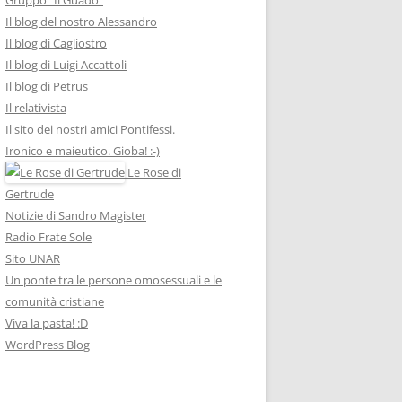
Il blog del nostro Alessandro
Il blog di Cagliostro
Il blog di Luigi Accattoli
Il blog di Petrus
Il relativista
Il sito dei nostri amici Pontifessi.
Ironico e maieutico. Gioba! :-)
Le Rose di
Gertrude
Notizie di Sandro Magister
Radio Frate Sole
Sito UNAR
Un ponte tra le persone omosessuali e le
comunità cristiane
Viva la pasta! :D
WordPress Blog