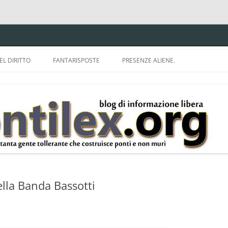
EL DIRITTO
FANTARISPOSTE
PRESENZE ALIENE.
ISPRUDENZA.
A TU PER TU CON BRUNELLO
MON
E DELLA LDA 633.
BBREVIAZIONI E
ella Banda Bassotti