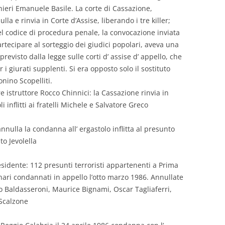
inieri Emanuele Basile. La corte di Cassazione,
a e rinvia in Corte d’Assise, liberando i tre killer;
del codice di procedura penale, la convocazione inviata
partecipare al sorteggio dei giudici popolari, aveva una
revisto dalla legge sulle corti d’ assise d’ appello, che
i giurati supplenti. Si era opposto solo il sostituto
nino Scopelliti.
re istruttore Rocco Chinnici: la Cassazione rinvia in
i inflitti ai fratelli Michele e Salvatore Greco
nnulla la condanna all’ ergastolo inflitta al presunto
to Jevolella
idente: 112 presunti terroristi appartenenti a Prima
onari condannati in appello l’otto marzo 1986. Annullate
o Baldasseroni, Maurice Bignami, Oscar Tagliaferri,
 Scalzone