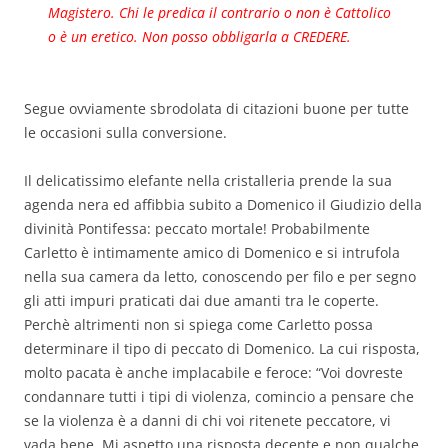
Magistero. Chi le predica il contrario o non è Cattolico
o è un eretico. Non posso obbligarla a CREDERE.
Segue ovviamente sbrodolata di citazioni buone per tutte
le occasioni sulla conversione.
Il delicatissimo elefante nella cristalleria prende la sua
agenda nera ed affibbia subito a Domenico il Giudizio della
divinità Pontifessa: peccato mortale! Probabilmente
Carletto è intimamente amico di Domenico e si intrufola
nella sua camera da letto, conoscendo per filo e per segno
gli atti impuri praticati dai due amanti tra le coperte.
Perchè altrimenti non si spiega come Carletto possa
determinare il tipo di peccato di Domenico. La cui risposta,
molto pacata è anche implacabile e feroce: “Voi dovreste
condannare tutti i tipi di violenza, comincio a pensare che
se la violenza è a danni di chi voi ritenete peccatore, vi
vada bene. Mi aspetto una risposta decente e non qualche