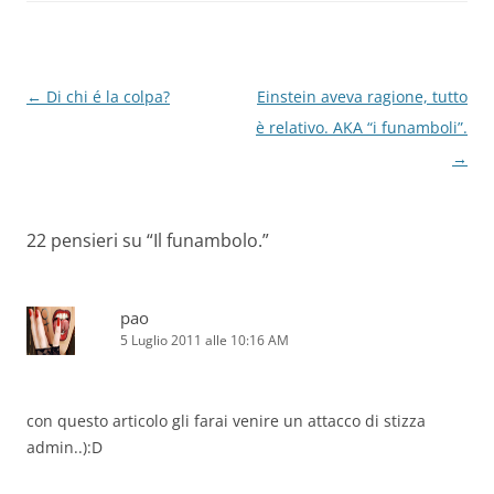
Navigazione
←
Di chi é la colpa?
Einstein aveva ragione, tutto
articolo
è relativo. AKA “i funamboli”.
→
22 pensieri su “
Il funambolo.
”
pao
5 Luglio 2011 alle 10:16 AM
con questo articolo gli farai venire un attacco di stizza
admin..):D