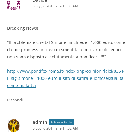
Davide
5 Luglio 2011 alle 11:01 AM
Breaking News!
“Il problema è che tal Simone mi chiede i 1.000 euro, come
da me promessi in caso di smentita al mio articolo, ed io
non sono disposto assolutamente a bonificarli !!!”
http://www.pontifex.roma.it/index.php/opinioni/laici/8354-
il-sig-simone-i-1000-euro-il-sito-di-satira-e-lomosessualita-
come-malattia
↓
Rispondi
admin
Autore articolo
5 Luglio 2011 alle 11:02 AM