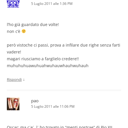
5 Luglio 2011 alle 1:36 PM
l’ho già guardato due volte!
non c’è
però vistoche ci passi, prova a infilare due righe senza farti
vadere!
magari riusciamo a farglielo credere!!
muhuhuhuawuhuahwuhauwhauhwuhauh
↓
Rispondi
pao
5 Luglio 2011 alle 11:06 PM
Oscar: ma c´e´, l´ ho trovato in “menti nostrae” di Pio XII