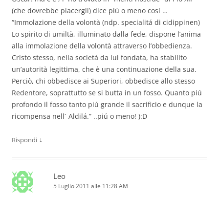
(che dovrebbe piacergli) dice piú o meno cosí …
“Immolazione della volontà (ndp. specialitá di cidippinen)
Lo spirito di umiltà, illuminato dalla fede, dispone l’anima
alla immolazione della volontà attraverso l’obbedienza.
Cristo stesso, nella società da lui fondata, ha stabilito
un’autorità legittima, che è una continuazione della sua.
Perciò, chi obbedisce ai Superiori, obbedisce allo stesso
Redentore, soprattutto se si butta in un fosso. Quanto piú
profondo il fosso tanto piú grande il sacrificio e dunque la
ricompensa nell´ Aldilá.” ..piú o meno! ):D
↓
Rispondi
Leo
5 Luglio 2011 alle 11:28 AM