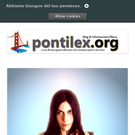
Vai
al
Abbiamo bisogno del tuo permesso.
Pontilex
contenuto
Creiamo ponti. Legalmente.
Allow
Menu