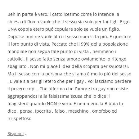
Beh in parte è vero.il cattolicesimo come lo intende la
chiesa di Roma vuole che il sesso sia solo per far figli. Ergo
UNA coppia etero puó copulare solo se vuole un figlio.
Dopo se non ne vuole altri il sesso nom si fa più. E questo è
il loro punto di vista. Peccato che il 99% della popolazione
mondiale non segua tale punto di vista , nemmeno i
cattolici. Il sesso fatto senza amore ovviamente lo ritengo
sbagliato.. Non mi piace l idea della scopata per svuotarsi.
Ma il sesso con la persona che si ama è molto più del sesso
. E vale sia per gli etero che per i gay . Poi lasciamo perdere
il povero cdp .. Che afferma che l’amore tra gay non esiste
aggrappandosi alla falsissima scusa che lo dice il
magistero quando NON è vero. E nemmeno la Bibbia lo
dice , pensa. Ipocrita , falso , meschino , omofobo ed
irrispettoso.
↓
Rispondi