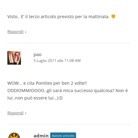
Visto.. E’ il terzo articolo previsto per la mattinata.
↓
Rispondi
pao
5 Luglio 2011 alle 11:08 AM
WOW… e cita Pontilex per ben 2 volte!!
ODDIOMMIOOOO..gli sará mica successo qualcosa? Non é
lui..non puó essere lui…):D
↓
Rispondi
admin
Autore articolo