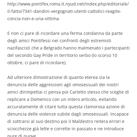
http://www.pontifex.roma.it.nyud.net/index.php/editoriale/
il-fatto/7341-dandini-vergognati-utenti-cattolici-reagite-
concia-non-e-una-vittima
E non ci pare di ricordare una ferma condanna da parte
degli amici Pontifessi nei confronti degli estremisti
nazifascisti che a Belgrado hanno malmenato i partecipanti
del secondo Gay Pride in territorio serbo (lo scorso 10
ottobre, ci pare di ricordare).
Ad ulteriore dimostrazione di quanto eterea sia la
denuncia delle aggressioni agli omosessuali dei nostri
amici dirimpettai ci pensa poi Carletto stesso che sceglie di
replicare a Domenico con un intero articolo, evitando
accuratamente di citare tutta questa clamorosa azione di
denuncia delle violenze subite dagli omosessuali. Incapace
di sottrarsi al suo destino poi il Maldestro reitera errori e
sciocchezze già lette e corrette in passato e ne introduce
pure di nuove.