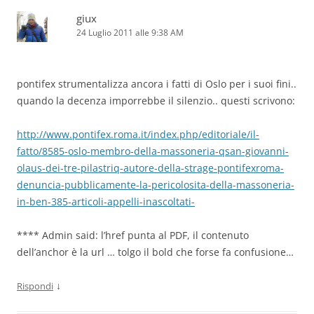
giux
24 Luglio 2011 alle 9:38 AM
pontifex strumentalizza ancora i fatti di Oslo per i suoi fini..
quando la decenza imporrebbe il silenzio.. questi scrivono:
http://www.pontifex.roma.it/index.php/editoriale/il-
fatto/8585-oslo-membro-della-massoneria-qsan-giovanni-
olaus-dei-tre-pilastriq-autore-della-strage-pontifexroma-
denuncia-pubblicamente-la-pericolosita-della-massoneria-
in-ben-385-articoli-appelli-inascoltati-
**** Admin said: l’href punta al PDF, il contenuto
dell’anchor è la url … tolgo il bold che forse fa confusione…
↓
Rispondi