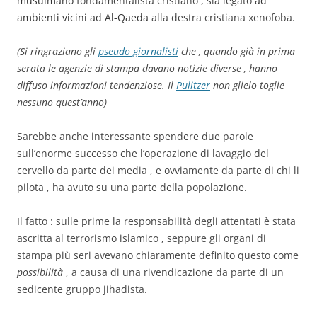
musulmano
fondamentalista cristiano , sia legato
ad
ambienti vicini ad Al-Qaeda
alla destra cristiana xenofoba.
(Si ringraziano gli
pseudo giornalisti
che , quando già in prima
serata le agenzie di stampa davano notizie diverse , hanno
diffuso informazioni tendenziose. Il
Pulitzer
non glielo toglie
nessuno quest’anno)
Sarebbe anche interessante spendere due parole
sull’enorme successo che l’operazione di lavaggio del
cervello da parte dei media , e ovviamente da parte di chi li
pilota , ha avuto su una parte della popolazione.
Il fatto : sulle prime la responsabilità degli attentati è stata
ascritta al terrorismo islamico , seppure gli organi di
stampa più seri avevano chiaramente definito questo come
possibilità
, a causa di una rivendicazione da parte di un
sedicente gruppo jihadista.