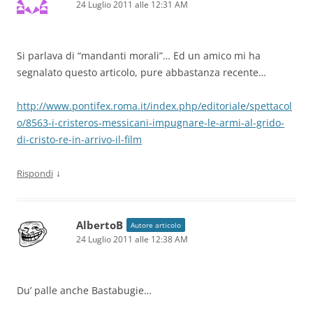
24 Luglio 2011 alle 12:31 AM
Si parlava di “mandanti morali”… Ed un amico mi ha
segnalato questo articolo, pure abbastanza recente…
http://www.pontifex.roma.it/index.php/editoriale/spettacol
o/8563-i-cristeros-messicani-impugnare-le-armi-al-grido-
di-cristo-re-in-arrivo-il-film
↓
Rispondi
AlbertoB
Autore articolo
24 Luglio 2011 alle 12:38 AM
Du’ palle anche Bastabugie…