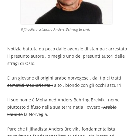
Il jihadista cristiano Anders Behring Breivik
Notizia battuta da poco dalle agenzie di stampa : arrestato
il presunto autore , o meglio uno dei presunti autori delle
stragi di Oslo.
E’ un giovane
di origini arabe
norvegese ,
dai tipici tratti
somatici mediorientali
alto , biondo con gli occhi azzurri.
Il suo nome è
Mohamed
Anders Behring Breivik , nome
piuttosto diffuso nella sua terra natia , ovvero
l’Arabia
Saudita
la Norvegia.
Pare che il jihadista Anders Breivik ,
fondamentalista