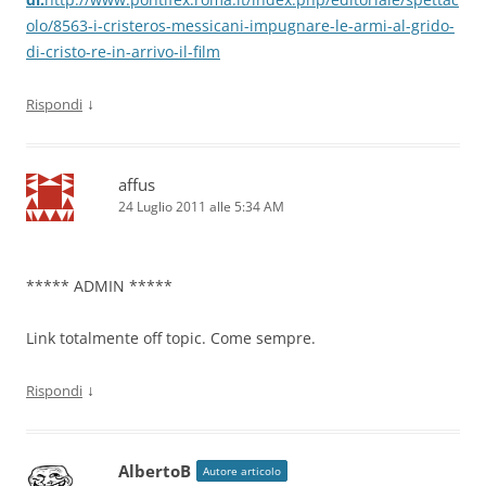
olo/8563-i-cristeros-messicani-impugnare-le-armi-al-grido-
di-cristo-re-in-arrivo-il-film
↓
Rispondi
affus
24 Luglio 2011 alle 5:34 AM
***** ADMIN *****
Link totalmente off topic. Come sempre.
↓
Rispondi
AlbertoB
Autore articolo