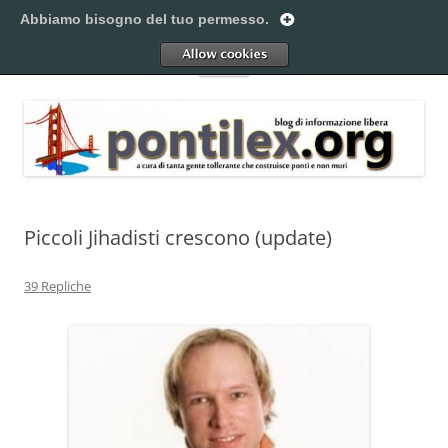
Vai
al
Abbiamo bisogno del tuo permesso.
Pontilex
contenuto
Creiamo ponti. Legalmente.
Allow
Menu
Piccoli Jihadisti crescono (update)
39 Repliche