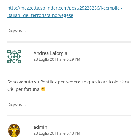
http://mazzetta.splinder.com/post/25228256/i-complici-
italiani-del-terrorista-norvegese
↓
Rispondi
Andrea Laforgia
23 Luglio 2011 alle 6:29 PM
Sono venuto su Pontilex per vedere se questo articolo c’era.
C’è, per fortuna
↓
Rispondi
admin
23 Luglio 2011 alle 6:43 PM