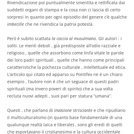
Rivendicazione poi puntualmente smentita e rettificata dai
suddetti organi di stampa e la cosa non ci lascia di certo
sorpresi in quanto per ogni episodio del genere c’è qualche
imbecille
che ne rivendica la patria potestà.
Però è subito scattata
la caccia al musulmano
. Gli autori : i
soliti. Le menti deboli , già predisposte all’odio razziale e
religioso , quelle che assorbono come linfa vitale le parole
dei loro padri spirituali , quelle che hanno come principali
caratteristiche la pochezza culturale , intellettuale ed etica.
L’articolo qui citato ed apparso su Pontifex ne è un chiaro
esempio , l’autore non è che un seguace di questi padri
spirituali (ma invero poveri di spirito) che a sua volta
recluta nuovi adepti , suoi pari per statura “umana”.
Questi , che parlano di
invasione strisciante
e che ripudiano
il multiculturalismo (in quanto base fondamentale di una
qualunque realtà laica e liberale) , sono gli eredi di quelli
che esportavano il cristianesimo e la cultura occidentale