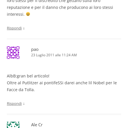
loro stessi per li discredito che gettano sulla loro
reputazione e per il danno che producono ai loro stessi
interessi.
↓
Rispondi
pao
23 Luglio 2011 alle 11:24 AM
AlbB:gran bel articolo!
Oltre al Putlitzer ai pontifeSSi darei anche lil Nobel per le
Facce da Tolla.
↓
Rispondi
Ale Cr