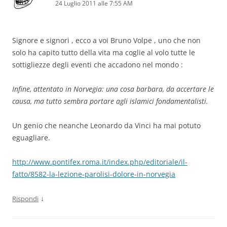
24 Luglio 2011 alle 7:55 AM
Signore e signori , ecco a voi Bruno Volpe , uno che non
solo ha capito tutto della vita ma coglie al volo tutte le
sottigliezze degli eventi che accadono nel mondo :
Infine, attentato in Norvegia: una cosa barbara, da accertare le
causa, ma tutto sembra portare agli islamici fondamentalisti.
Un genio che neanche Leonardo da Vinci ha mai potuto
eguagliare.
http://www.pontifex.roma.it/index.php/editoriale/il-
fatto/8582-la-lezione-parolisi-dolore-in-norvegia
↓
Rispondi