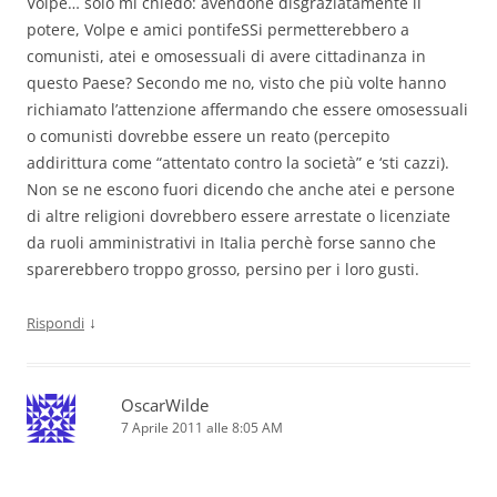
Volpe… solo mi chiedo: avendone disgraziatamente il
potere, Volpe e amici pontifeSSi permetterebbero a
comunisti, atei e omosessuali di avere cittadinanza in
questo Paese? Secondo me no, visto che più volte hanno
richiamato l’attenzione affermando che essere omosessuali
o comunisti dovrebbe essere un reato (percepito
addirittura come “attentato contro la società” e ‘sti cazzi).
Non se ne escono fuori dicendo che anche atei e persone
di altre religioni dovrebbero essere arrestate o licenziate
da ruoli amministrativi in Italia perchè forse sanno che
sparerebbero troppo grosso, persino per i loro gusti.
↓
Rispondi
OscarWilde
7 Aprile 2011 alle 8:05 AM