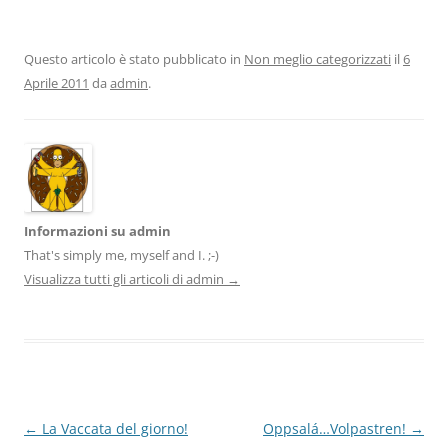
Questo articolo è stato pubblicato in
Non meglio categorizzati
il
6
Aprile 2011
da
admin
.
Informazioni su admin
That's simply me, myself and I. ;-)
Visualizza tutti gli articoli di admin
→
Navigazione
←
La Vaccata del giorno!
Oppsalá…Volpastren!
→