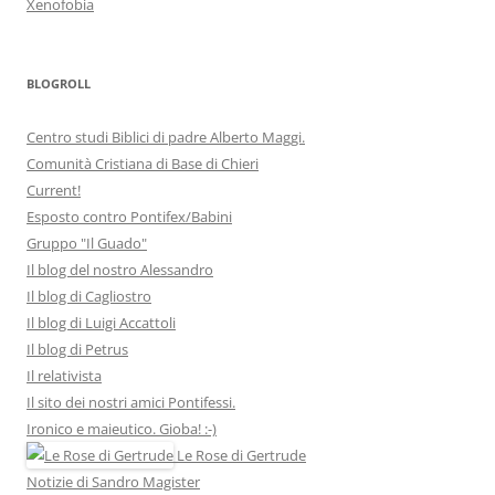
Xenofobia
BLOGROLL
Centro studi Biblici di padre Alberto Maggi.
Comunità Cristiana di Base di Chieri
Current!
Esposto contro Pontifex/Babini
Gruppo "Il Guado"
Il blog del nostro Alessandro
Il blog di Cagliostro
Il blog di Luigi Accattoli
Il blog di Petrus
Il relativista
Il sito dei nostri amici Pontifessi.
Ironico e maieutico. Gioba! :-)
Le Rose di Gertrude
Notizie di Sandro Magister