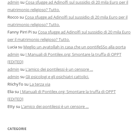
admin
su
Cosa sfugge ad Adinolfi sul sussidio di 20 mila Euro per il
matrimonio religioso? Tutto.
Rocco
su
Cosa sfugge ad Adinolfi sul sussidio di 20 mila Euro per il
matrimonio religioso? Tutto.
Fanny Pirri Pi
su
Cosa sfugge ad Adinolfi sul sussidio di 20 mila Euro
per il matrimonio religioso? Tutto.
Lucia
su
Meglio un ayatollah in casa che un pontifeSSo alla porta
admin
su
I Manuali di Pontilex.org: Smontare la truffa di OPPT
[EDITED]
admin
su
L’amico dei pontilessi è un censore …
admin
su
Gli psicologi e gli psichiatri cattolici.
RIichyTo
su
La terza via
Elia
su
I Manuali di Pontilex.org: Smontare la truffa di OPPT
[EDITED]
Etty
su
L’amico dei pontilessi è un censore …
CATEGORIE