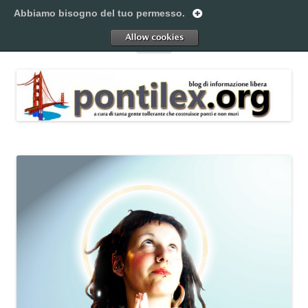
Vai
al
Abbiamo bisogno del tuo permesso.
Pontilex
contenuto
Creiamo ponti. Legalmente.
Allow
Menu