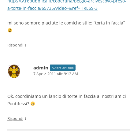
http://tv.repubblica.it/copertina/belgio-arcivescovo-preso-
a-torte-in-faccia/65735?video=&ref=HRESS-3
mi sono sempre piaciute le comiche stile: “torta in faccia”
↓
Rispondi
admin
Autore articolo
7 Aprile 2011 alle 9:12 AM
Ok, coordiniamo un lancio di torte in faccia ai nostri amici
Pontifessi?
↓
Rispondi