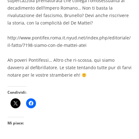
supercazzola prematurata che collega l’omosessualità al
decadimento dell’Impero Romano… Non ti basta la
rivalutazione del fascismo, Brunello? Devi anche riscrivere
la storia, con la complicità del De Mattei?
http://www.pontifex.roma.it.nyud.net/index.php/editoriale/
il-fatto/7198-siamo-con-de-mattei-atei
Ah poveri Pontifessi… Altro che ri-scossa, qui siamo
davvero al defibrillatore. Le state tentando tutte pur di farvi
notare per le vostre stramberie eh!
Condividi:
Mi piace: