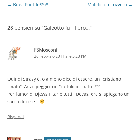
Navigazione
←
Bravi PontifeSSi!!
Maleficium..ovvero
→
articolo
28 pensieri su “
Galeotto fu il libro…
”
FSMosconi
26 Febbraio 2011 alle 5:23 PM
Quindi Strazy è, o almeno dice di essere, un “cristiano
rinato”. Anzi, peggio: un “cattolico rinato”!!??
Per l’amor di Djews Pitar e tutti i Devas, ora si spiegano un
sacco di cose…
↓
Rispondi
pao
Autore articolo