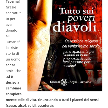
Taverna!
Grazie
soprattut
to per
aver
donato
all
´Umanitá
la triste
storia di
un uomo
senza
amici che
„
si é
deciso a
cambiare
completa
mente stile di vita, rinunciando a tutti i piaceri dei sensi
(sesso, alcol, soldi, eccetera);