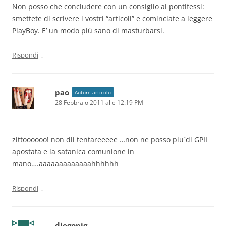
Non posso che concludere con un consiglio ai pontifessi:
smettete di scrivere i vostri “articoli” e cominciate a leggere
PlayBoy. E’ un modo più sano di masturbarsi.
↓
Rispondi
pao
Autore articolo
28 Febbraio 2011 alle 12:19 PM
zittoooooo! non dli tentareeeee …non ne posso piu´di GPII
apostata e la satanica comunione in
mano….aaaaaaaaaaaaahhhhhh
↓
Rispondi
diegopig