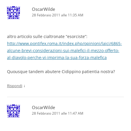
OscarWilde
28 Febbraio 2011 alle 11:35 AM
altro articolo sulle cialtronate “esorciste”:
http://www.pontifex.roma.it/index.php/opinioni/laici/6865-
alcune-brevi-considerazioni-sui-malefici-il-mezzo-offerto-
al-diavolo-perche-vi-imprima-la-sua-forza-malefica
Quousque tandem abutere Cidippino patientia nostra?
↓
Rispondi
OscarWilde
28 Febbraio 2011 alle 11:47 AM