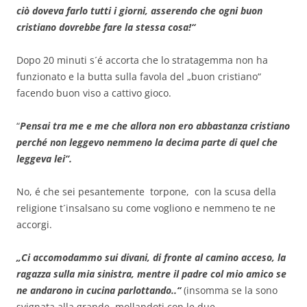
ciò doveva farlo tutti i giorni, asserendo che ogni buon
cristiano dovrebbe fare la stessa cosa!“
Dopo 20 minuti s´é accorta che lo stratagemma non ha
funzionato e la butta sulla favola del „buon cristiano“
facendo buon viso a cattivo gioco.
“
Pensai tra me e me che allora non ero abbastanza cristiano
perché non leggevo nemmeno la decima parte di quel che
leggeva lei”.
No, é che sei pesantemente torpone, con la scusa della
religione t´insalsano su come vogliono e nemmeno te ne
accorgi.
„Ci accomodammo sui divani, di fronte al camino acceso, la
ragazza sulla mia sinistra, mentre il padre col mio amico se
ne andarono in cucina parlottando..“
(insomma se la sono
svignata alla grande, mollandoti con le due