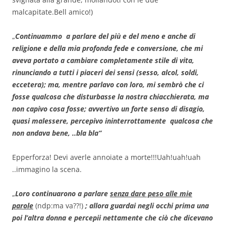
malcapitate.Bell amico!)
„
Continuammo a parlare del più e del meno e anche di
religione e della mia profonda fede e conversione, che mi
aveva portato a cambiare completamente stile di vita,
rinunciando a tutti i piaceri dei sensi (sesso, alcol, soldi,
eccetera);
ma, mentre parlavo con loro, mi sembrò che ci
fosse qualcosa che disturbasse la nostra chiacchierata, ma
non capivo cosa fosse; avvertivo un forte senso di disagio,
quasi malessere, percepivo ininterrottamente qualcosa che
non andava bene, ..bla bla“
Epperforza! Devi averle annoiate a morte!!!Uah!uah!uah
..immagino la scena.
„
Loro continuarono a parlare
senza dare peso alle mie
parole
(ndp:ma va??!)
; allora guardai negli occhi prima una
poi l’altra donna e percepii nettamente che ciò che dicevano