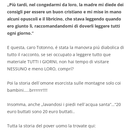
„Più tardi, nel congedarmi da loro, la madre mi diede dei
consigli per essere un buon cristiano e mi mise in mano
alcuni opuscoli e il libricino, che stava leggendo quando
ero giunto lì, raccomandandomi di doverli leggere tutti
ogni giorno.“
E questa, caro Totonno, é stata la manovra piú diabolica di
tutto il racconto, se sei occupato a leggere tutto que
materiale TUTTI I GIORNI, non hai tempo di visitare
NESSUNO e meno LORO, comprí?
Poi la storia dell´omone esorcista sulle montagne solo coi
bambini…..brrrrrr!!!!
Insomma, anche „lavandosi i piedi nell´acqua santa“…“20
euro buttati sono 20 euro buttati..
Tutta la storia del pover uomo la trovate qui: