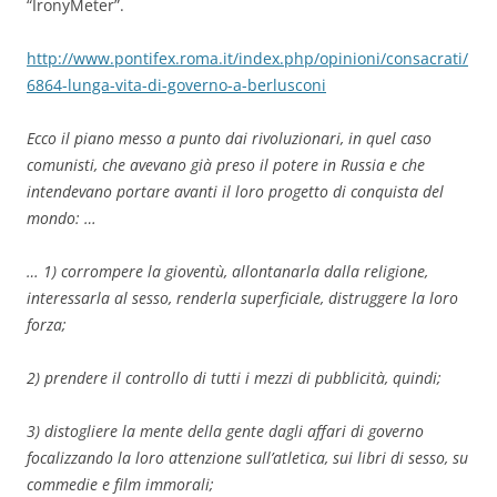
“IronyMeter”.
http://www.pontifex.roma.it/index.php/opinioni/consacrati/
6864-lunga-vita-di-governo-a-berlusconi
Ecco il piano messo a punto dai rivoluzionari, in quel caso
comunisti, che avevano già preso il potere in Russia e che
intendevano portare avanti il loro progetto di conquista del
mondo: …
… 1) corrompere la gioventù, allontanarla dalla religione,
interessarla al sesso, renderla superficiale, distruggere la loro
forza;
2) prendere il controllo di tutti i mezzi di pubblicità, quindi;
3) distogliere la mente della gente dagli affari di governo
focalizzando la loro attenzione sull’atletica, sui libri di sesso, su
commedie e film immorali;