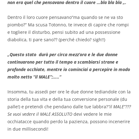
non era quel che pensavano dentro il cuore …bla bla bla „.
Dentro il loro cuore pensavano“ma quando se ne va sto
piombo?“ Ma scusa Totonno, te invece di capire che rompi
e togliere il disturbo, pensi subito ad una possessione
diabolica, ti pare sano?? (perché chiedo? sigh!!)
„Questo stato durò per circa mezz’ora e le due donne
continuarono per tutto il tempo a scambiarsi strane e
profonde occhiate, mentre io cominciai a percepire in modo
molto netto “il MALE”;…..“
Insomma, tu assedi per ore le due donne tediandole con la
storia della tua vita e della tua conversione personale (du
palle!) e pretendi che pendano dalle tue labbra?
“il MALE“???
Se vuoi vedere il MALE ASSOLUTO
devi vedere le mie
occhiatacce quando perdo la pazienza, possono incenerire
in due millisecondi!