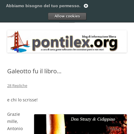
Vai
al
Abbiamo bisogno del tuo permesso.
Pontilex
contenuto
Creiamo ponti. Legalmente.
Allow
Menu
Galeotto fu il libro…
28 Repliche
e chi lo scrisse!
Grazie
mille,
Antonio