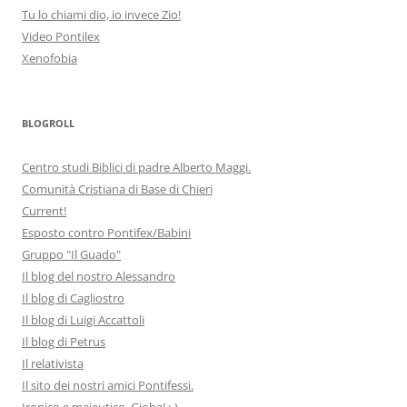
Tu lo chiami dio, io invece Zio!
Video Pontilex
Xenofobia
BLOGROLL
Centro studi Biblici di padre Alberto Maggi.
Comunità Cristiana di Base di Chieri
Current!
Esposto contro Pontifex/Babini
Gruppo "Il Guado"
Il blog del nostro Alessandro
Il blog di Cagliostro
Il blog di Luigi Accattoli
Il blog di Petrus
Il relativista
Il sito dei nostri amici Pontifessi.