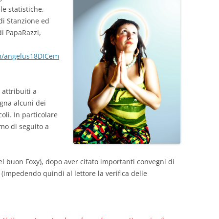
le statistiche,
 di Stanzione ed
di PapaRazzi,
om/angelus18DICem
attribuiti a
gna alcuni dei
oli. In particolare
mo di seguito a
del buon Foxy), dopo aver citato importanti convegni di
 (impedendo quindi al lettore la verifica delle