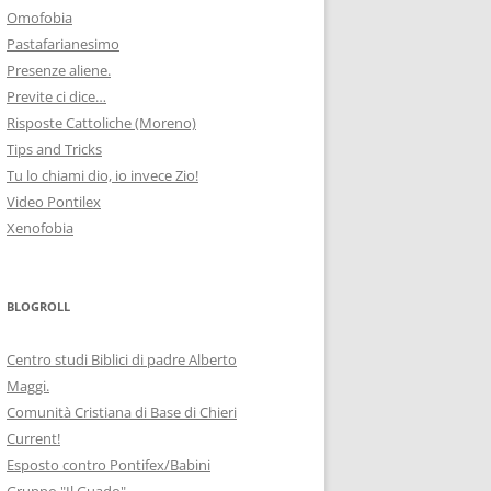
Omofobia
Pastafarianesimo
Presenze aliene.
Previte ci dice…
Risposte Cattoliche (Moreno)
Tips and Tricks
Tu lo chiami dio, io invece Zio!
Video Pontilex
Xenofobia
BLOGROLL
Centro studi Biblici di padre Alberto
Maggi.
Comunità Cristiana di Base di Chieri
Current!
Esposto contro Pontifex/Babini
Gruppo "Il Guado"