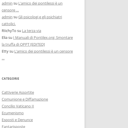
admin
su
L’amico dei pontilessi è un
censore …
admin
su
Gli psicologi e gli psichiatri
cattolici.
RIichyTo
su
La terza via
Elia
su
I Manuali di Pontilex.org: Smontare
la truffa di OPPT [EDITED]
Etty
su
L’amico dei pontilessi è un censore
…
CATEGORIE
Cattiverie Assortite
Comunione e Diffamazione
Concilio Vaticano II
Ecumenismo
Esposti e Denunce
Fantarisposte