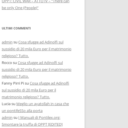
OPPT: CIVIL WAR – ATTO IV – “There can
be only One (People)”
ULTIMI COMMENTI
admin
su
Cosa sfugge ad Adinolfi sul
sussidio di 20 mila Euro per il matrimonio
religioso? Tutto.
Rocco
su
Cosa sfugge ad Adinolfi sul
sussidio di 20 mila Euro per il matrimonio
religioso? Tutto.
Fanny Pirri Pi
su
Cosa sfugge ad Adinolfi
sul sussidio di 20 mila Euro per il
matrimonio religioso? Tutto.
Lucia
su
Meglio un ayatollah in casa che
un pontifeSSo alla porta
admin
su
I Manuali di Pontilex.org:
Smontare la truffa di OPPT [EDITED]