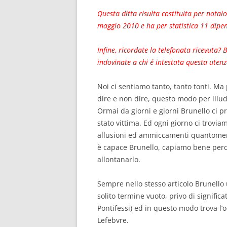
Questa ditta risulta costituita per notai
maggio 2010 e ha per statistica 11 dipen
Infine, ricordate la telefonata ricevuta?
indovinate a chi é intestata questa utenza
Noi ci sentiamo tanto, tanto tonti. M
dire e non dire, questo modo per illu
Ormai da giorni e giorni Brunello ci p
stato vittima. Ed ogni giorno ci trovia
allusioni ed ammiccamenti quantomeno 
è capace Brunello, capiamo bene perch
allontanarlo.
Sempre nello stesso articolo Brunello 
solito termine vuoto, privo di significa
Pontifessi) ed in questo modo trova l’o
Lefebvre.