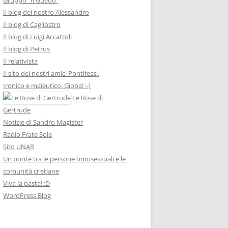
Il blog del nostro Alessandro
Il blog di Cagliostro
Il blog di Luigi Accattoli
Il blog di Petrus
Il relativista
Il sito dei nostri amici Pontifessi.
Ironico e maieutico. Gioba! :-)
Le Rose di
Gertrude
Notizie di Sandro Magister
Radio Frate Sole
Sito UNAR
Un ponte tra le persone omosessuali e le
comunità cristiane
Viva la pasta! :D
WordPress Blog