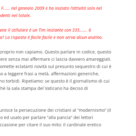
o F…… nel gennaio 2009 e ha iniziato l’attività solo nel
denti nel totale.
 Bene il cellulare é un Tim iniziante con 335……. 6
? La risposta é facile facile e non serva alcun aiutino.
a proprio non capiamo. Questo parlare in codice, questo
dere senza mai affermare ci lascia davvero amareggiati.
romette eclatanti novità sul presunto sequestro di cui è
mo a leggere frasi a metà, affermazioni generiche,
torbidi. Ripetiamo: se questo è il giornalismo di cui
è la sala stampa del Vaticano ha deciso di
unisce la persecuzione dei cristiani al “modernismo” (il
to ed usato per parlare “alla pancia” dei lettori
ccasione per citare il suo mito: il cardinale eretico