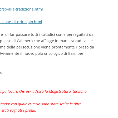
corso-alla-tradizione.html
tizione-di-principio.html
e- di far passare tutti i cattolici come perseguitati dal
plesso di Calimero che affligge in maniera radicale e
l tema della persecuzione viene prontamente ripreso da
 Ovviamente il nuovo polo oncologico di Bari, per
.
ampa locale, che per adesso la Magistratura, tacciono
nda: con quale criterio sono state scelte le ditte
tati vagliati i profili.