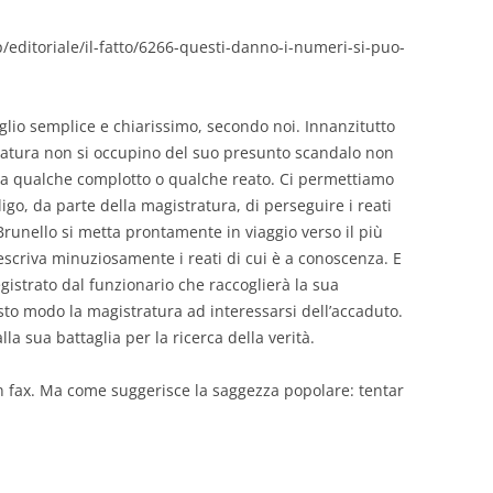
/editoriale/il-fatto/6266-questi-danno-i-numeri-si-puo-
glio semplice e chiarissimo, secondo noi. Innanzitutto
istratura non si occupino del suo presunto scandalo non
a qualche complotto o qualche reato. Ci permettiamo
ligo, da parte della magistratura, di perseguire i reati
runello si metta prontamente in viaggio verso il più
escriva minuziosamente i reati di cui è a conoscenza. E
gistrato dal funzionario che raccoglierà la sua
to modo la magistratura ad interessarsi dell’accaduto.
lla sua battaglia per la ricerca della verità.
n fax. Ma come suggerisce la saggezza popolare: tentar