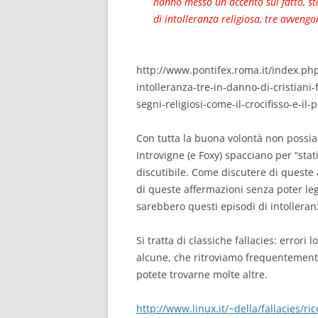
hanno messo un accento sul fatto, st
di intolleranza religiosa, tre avvengo
http://www.pontifex.roma.it/index.php
intolleranza-tre-in-danno-di-cristiani
segni-religiosi-come-il-crocifisso-e-il
Con tutta la buona volontà non poss
Introvigne (e Foxy) spacciano per “stat
discutibile. Come discutere di queste
di queste affermazioni senza poter legg
sarebbero questi episodi di intolleranz
Si tratta di classiche fallacies: errori
alcune, che ritroviamo frequentemente n
potete trovarne molte altre.
http://www.linux.it/~della/fallacies/ric