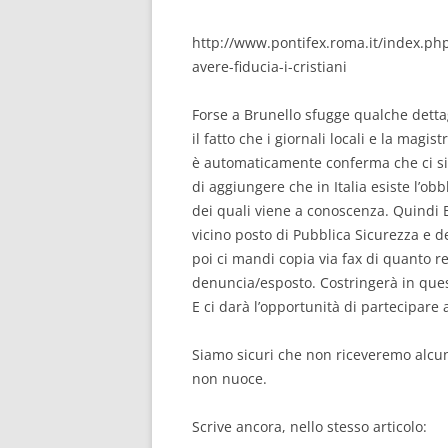
http://www.pontifex.roma.it/index.php
avere-fiducia-i-cristiani
Forse a Brunello sfugge qualche detta
il fatto che i giornali locali e la mag
è automaticamente conferma che ci si
di aggiungere che in Italia esiste l’obb
dei quali viene a conoscenza. Quindi B
vicino posto di Pubblica Sicurezza e d
poi ci mandi copia via fax di quanto re
denuncia/esposto. Costringerà in ques
E ci darà l’opportunità di partecipare a
Siamo sicuri che non riceveremo alcu
non nuoce.
Scrive ancora, nello stesso articolo: