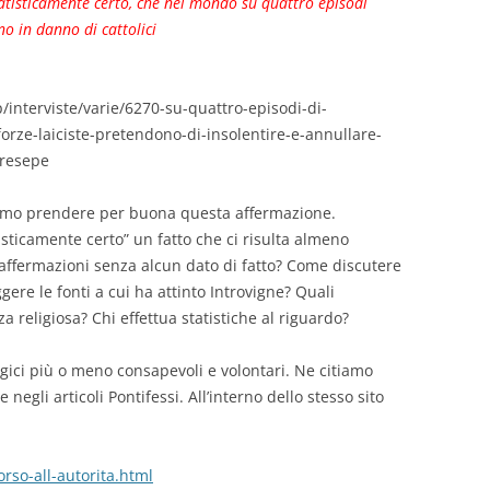
atisticamente certo, che nel mondo su quattro episodi
no in danno di cattolici
/interviste/varie/6270-su-quattro-episodi-di-
-forze-laiciste-pretendono-di-insolentire-e-annullare-
-presepe
iamo prendere per buona questa affermazione.
isticamente certo” un fatto che ci risulta almeno
 affermazioni senza alcun dato di fatto? Come discutere
ere le fonti a cui ha attinto Introvigne? Quali
a religiosa? Chi effettua statistiche al riguardo?
 logici più o meno consapevoli e volontari. Ne citiamo
egli articoli Pontifessi. All’interno dello stesso sito
orso-all-autorita.html