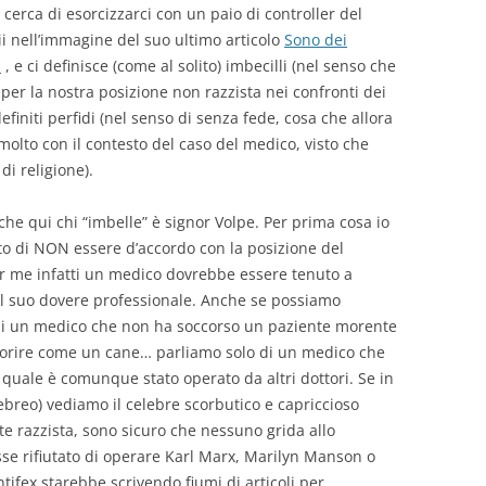
cerca di esorcizzarci con un paio di controller del
i nell’immagine del suo ultimo articolo
Sono dei
.
, e ci definisce (come al solito) imbecilli (nel senso che
per la nostra posizione non razzista nei confronti dei
definiti perfidi (nel senso di senza fede, cosa che allora
molto con il contesto del caso del medico, visto che
di religione).
che qui chi “imbelle” è signor Volpe. Per prima cosa io
to di NON essere d’accordo con la posizione del
 me infatti un medico dovrebbe essere tenuto a
del suo dovere professionale. Anche se possiamo
di un medico che non ha soccorso un paziente morente
 morire come un cane… parliamo solo di un medico che
il quale è comunque stato operato da altri dottori. Se in
ebreo) vediamo il celebre scorbutico e capriccioso
nte razzista, sono sicuro che nessuno grida allo
osse rifiutato di operare Karl Marx, Marilyn Manson o
tifex starebbe scrivendo fiumi di articoli per