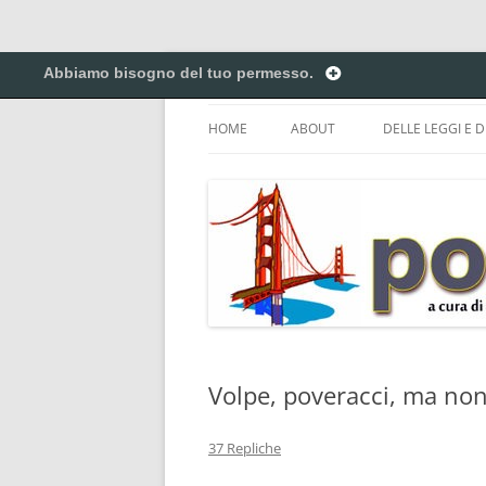
Vai
al
Abbiamo bisogno del tuo permesso.
contenuto
Creiamo ponti. Legalmente.
Pontilex
HOME
ABOUT
DELLE LEGGI E D
BIGINO DI GIUR
CREATIVE COM
DEL COPYRIGHT 
ELENCO DELLE A
DEI NICKNAME.
PRIVACY POLICY
Volpe, poveracci, ma non 
37 Repliche