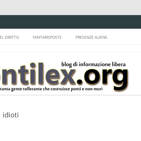
EL DIRITTO
FANTARISPOSTE
PRESENZE ALIENE.
ISPRUDENZA.
A TU PER TU CON BRUNELLO
MON
E DELLA LDA 633.
BBREVIAZIONI E
idioti