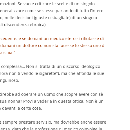
azioni. Se vuole criticare le scelte di un singolo
generalizzare come se stesse parlando di tutto l’intero
 nelle decisioni (giuste o sbagliate) di un singolo
 di discendenza ebraica)
ecedente: e se domani un medico etero si rifiutasse di
 domani un dottore comunista facesse lo stesso uno di
archia.”
 complessa… Non si tratta di un discorso ideologico
 allora non ti vendo le sigarette”), ma che affonda le sue
sanguinoso.
uscirebbe ad operare un uomo che scopre avere con sè
 sua nonna? Provi a vederla in questa ottica. Non è un
e davanti a certe cose.
e sempre prestare servizio, ma dovrebbe anche essere
ienza, dato che la professione di medico coinvolge la