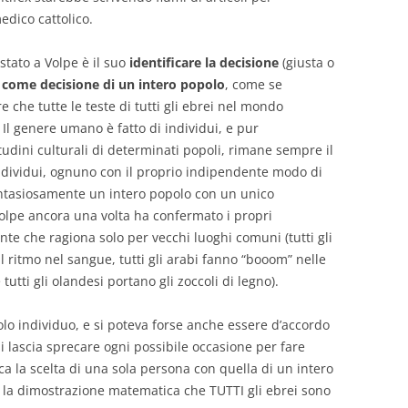
edico cattolico.
tato a Volpe è il suo
identificare la decisione
(giusta o
 come decisione di un intero popolo
, come se
che tutte le teste di tutti gli ebrei nel mondo
Il genere umano è fatto di individui, e pur
udini culturali di determinati popoli, rimane sempre il
ndividui, ognuno con il proprio indipendente modo di
fantasiosamente un intero popolo con un unico
olpe ancora una volta ha confermato i propri
te che ragiona solo per vecchi luoghi comuni (tutti gli
il ritmo nel sangue, tutti gli arabi fanno “booom” nelle
 tutti gli olandesi portano gli zoccoli di legno).
golo individuo, e si poteva forse anche essere d’accordo
 lascia sprecare ogni possibile occasione per fare
fica la scelta di una sola persona con quella di un intero
è la dimostrazione matematica che TUTTI gli ebrei sono