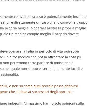
amente coinvolto e scosso è potenzialmente inutile o
 seguire direttamente un caso che lo coinvolge troppo
la propria moglie, o operare la stessa propria moglie
el quale un medico compie meglio il proprio dovere
ve operare la figlia in pericolo di vita potrebbe
o ad un altro medico che possa affrontare la cosa più
so non potremmo certo parlare di omissione di
aso nel quale non si può essere pienamente lucidi e
essionalità.
ecilli, e non so come quel portale possa definirsi
spetto che si deve ai successori degli apostoli.”
iano imbecilli. Al massimo hanno solo opinioni sulla