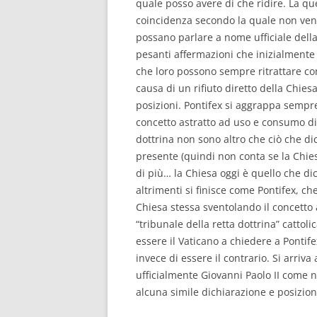
quale posso avere di che ridire. La que
coincidenza secondo la quale non veng
possano parlare a nome ufficiale dell
pesanti affermazioni che inizialmente 
che loro possono sempre ritrattare co
causa di un rifiuto diretto della Chiesa
posizioni. Pontifex si aggrappa sempr
concetto astratto ad uso e consumo di 
dottrina non sono altro che ciò che dic
presente (quindi non conta se la Chie
di più… la Chiesa oggi è quello che d
altrimenti si finisce come Pontifex, ch
Chiesa stessa sventolando il concetto 
“tribunale della retta dottrina” cattol
essere il Vaticano a chiedere a Pontife
invece di essere il contrario. Si arriv
ufficialmente Giovanni Paolo II come 
alcuna simile dichiarazione e posizion