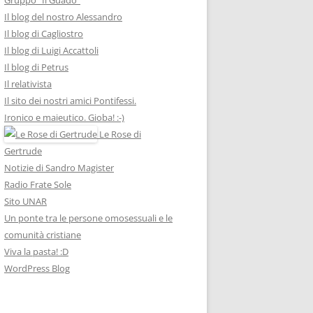
Il blog del nostro Alessandro
Il blog di Cagliostro
Il blog di Luigi Accattoli
Il blog di Petrus
Il relativista
Il sito dei nostri amici Pontifessi.
Ironico e maieutico. Gioba! :-)
Le Rose di
Gertrude
Notizie di Sandro Magister
Radio Frate Sole
Sito UNAR
Un ponte tra le persone omosessuali e le
comunità cristiane
Viva la pasta! :D
WordPress Blog