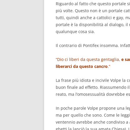
Riguardo al fatto che questo portale s
più volte. Questo non è un portale catt
tutti, quindi anche a cattolici e gay, 
portale è la disponibilità al dialogo, il
qualunque cosa sia.
Il contrario di Pontifex insomma. Infat
“Dio ci liberi da questa gentaglia,
e sa
liberarci da questo cancro
.”
La frase più idiota e incivile Volpe l
buon finale ad effetto. Riassumendo i
reato, ma l’omosessualità dovrebbe es
In poche parole Volpe propone una le
ma per quello che sono. Come le leggi 
ventennio avrebbe anche condiviso a 
ghetti la lanciò la sua amata Chiesa)