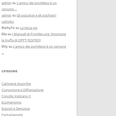
admin
su
L’amico dei pontilessi è un
censore …
admin
su
Gli psicologi e gli psichiatri
cattolici.
RIichyTo
su
La terza via
Elia
su
I Manuali di Pontilex.org: Smontare
la truffa di OPPT [EDITED]
Etty
su
L’amico dei pontilessi è un censore
…
CATEGORIE
Cattiverie Assortite
Comunione e Diffamazione
Concilio Vaticano II
Ecumenismo
Esposti e Denunce
Fantarisposte