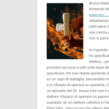
Bruno Volpe 
Nintendo Wi
poveracci …
imbelliamo) 
soliti ebrei 
non c’entra 
non si parla 
Io rispondo 
ho specifica
medico… per
prestare soccorso a tutti sulla base 
specificare che non stiamo parlando 
su un capo di battaglia, lasciandolo
si è rifiutato di operare un paziente, 
un episodio del Dr. House (che non è 
dottore rifiutarsi di operare un pazie
scandalo. Se un dottore cattolico si f
Elton John, sono sicuro che adesso Pon