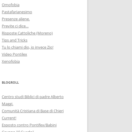
Omofobia
Pastafarianesimo
Presenze aliene.
Previte ci dice…
Risposte Cattoliche (Moreno)
Tips and Tricks
Tu lo chiami dio, io invece Zio!
Video Pontilex
Xenofobia
BLOGROLL
Centro studi Biblici di padre Alberto
Maggi.
Comunità Cristiana di Base di Chieri
Current!
Esposto contro Pontifex/Babini
Gruppo "Il Guado"