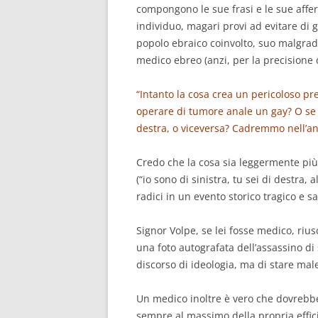
compongono le sue frasi e le sue afferm
individuo, magari provi ad evitare di 
popolo ebraico coinvolto, suo malgrado,
medico ebreo (anzi, per la precisione
“Intanto la cosa crea un pericoloso pr
operare di tumore anale un gay? O se
destra, o viceversa? Cadremmo nell’an
Credo che la cosa sia leggermente più
(“io sono di sinistra, tu sei di destra,
radici in un evento storico tragico e 
Signor Volpe, se lei fosse medico, ri
una foto autografata dell’assassino di
discorso di ideologia, ma di stare mal
Un medico inoltre è vero che dovrebb
sempre al massimo della propria effic