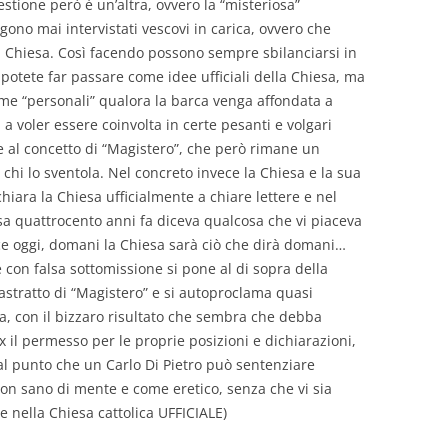
stione però è un’altra, ovvero la “misteriosa”
ono mai intervistati vescovi in carica, ovvero che
a Chiesa. Così facendo possono sempre sbilanciarsi in
potete far passare come idee ufficiali della Chiesa, ma
me “personali” qualora la barca venga affondata a
 a voler essere coinvolta in certe pesanti e volgari
e al concetto di “Magistero”, che però rimane un
chi lo sventola. Nel concreto invece la Chiesa e la sua
hiara la Chiesa ufficialmente a chiare lettere e nel
sa quattrocento anni fa diceva qualcosa che vi piaceva
ice oggi, domani la Chiesa sarà ciò che dirà domani…
e con falsa sottomissione si pone al di sopra della
astratto di “Magistero” e si autoproclama quasi
ica, con il bizzaro risultato che sembra che debba
x il permesso per le proprie posizioni e dichiarazioni,
a al punto che un Carlo Di Pietro può sentenziare
non sano di mente e come eretico, senza che vi sia
e nella Chiesa cattolica UFFICIALE)