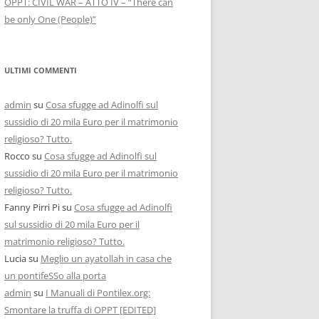
OPPT: CIVIL WAR – ATTO IV – “There can
be only One (People)”
ULTIMI COMMENTI
admin
su
Cosa sfugge ad Adinolfi sul
sussidio di 20 mila Euro per il matrimonio
religioso? Tutto.
Rocco
su
Cosa sfugge ad Adinolfi sul
sussidio di 20 mila Euro per il matrimonio
religioso? Tutto.
Fanny Pirri Pi
su
Cosa sfugge ad Adinolfi
sul sussidio di 20 mila Euro per il
matrimonio religioso? Tutto.
Lucia
su
Meglio un ayatollah in casa che
un pontifeSSo alla porta
admin
su
I Manuali di Pontilex.org:
Smontare la truffa di OPPT [EDITED]