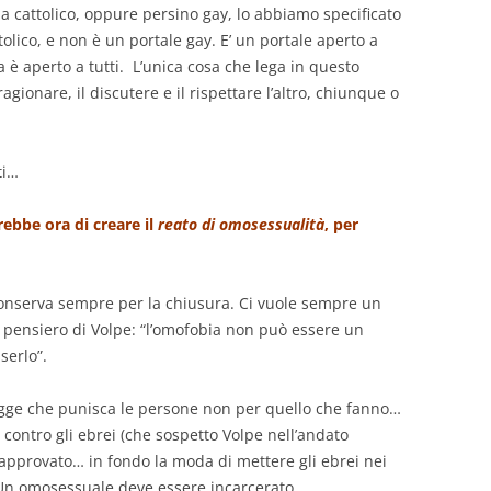
ia cattolico, oppure persino gay, lo abbiamo specificato
olico, e non è un portale gay. E’ un portale aperto a
ma è aperto a tutti. L’unica cosa che lega in questo
 ragionare, il discutere e il rispettare l’altro, chiunque o
ti…
rebbe ora di creare il
reato di omosessualità
, per
a conserva sempre per la chiusura. Ci vuole sempre un
l pensiero di Volpe: “l’omofobia non può essere un
serlo”.
gge che punisca le persone non per quello che fanno…
contro gli ebrei (che sospetto Volpe nell’andato
approvato… in fondo la moda di mettere gli ebrei nei
. Un omosessuale deve essere incarcerato