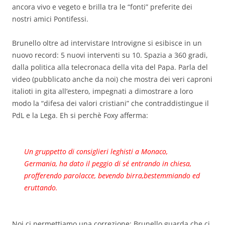
ancora vivo e vegeto e brilla tra le “fonti” preferite dei
nostri amici Pontifessi.
Brunello oltre ad intervistare Introvigne si esibisce in un
nuovo record: 5 nuovi interventi su 10. Spazia a 360 gradi,
dalla politica alla telecronaca della vita del Papa. Parla del
video (pubblicato anche da noi) che mostra dei veri caproni
italioti in gita all’estero, impegnati a dimostrare a loro
modo la “difesa dei valori cristiani” che contraddistingue il
PdL e la Lega. Eh si perchè Foxy afferma:
Un gruppetto di consiglieri leghisti a Monaco,
Germania, ha dato il peggio di sé entrando in chiesa,
profferendo parolacce, bevendo birra,bestemmiando ed
eruttando.
Noi ci permettiamo una correzione: Brunello guarda che ci