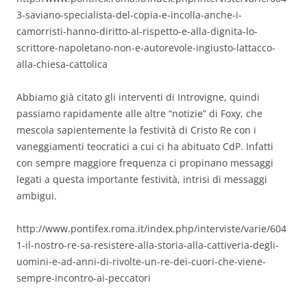
3-saviano-specialista-del-copia-e-incolla-anche-i-
camorristi-hanno-diritto-al-rispetto-e-alla-dignita-lo-
scrittore-napoletano-non-e-autorevole-ingiusto-lattacco-
alla-chiesa-cattolica
Abbiamo già citato gli interventi di Introvigne, quindi
passiamo rapidamente alle altre “notizie” di Foxy, che
mescola sapientemente la festività di Cristo Re con i
vaneggiamenti teocratici a cui ci ha abituato CdP. Infatti
con sempre maggiore frequenza ci propinano messaggi
legati a questa importante festività, intrisi di messaggi
ambigui.
http://www.pontifex.roma.it/index.php/interviste/varie/604
1-il-nostro-re-sa-resistere-alla-storia-alla-cattiveria-degli-
uomini-e-ad-anni-di-rivolte-un-re-dei-cuori-che-viene-
sempre-incontro-ai-peccatori