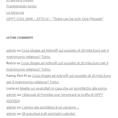
Frankenstein Junior
La terza via
OPPT: CIVIL WAR – ATTO IV – “There can be only One (People)”
ULTIMI COMMENTI
admin
su
Cosa sfugge ad Adinolfi sul sussidio di 20 mila Euro per il
matrimonio religioso? Tutto.
Rocco
su
Cosa sfugge ad Adinolfi sul sussidio di 20 mila Euro per il
matrimonio religioso? Tutto.
Fanny Pirri Pi
su
Cosa sfugge ad Adinolfi sul sussidio di 20 mila Euro
per il matrimonio religioso? Tutto.
Lucia
su
Meglio un ayatollah in casa che un pontifeSSo alla porta
admin
su
I Manuali di Pontilex.org: Smontare la truffa di OPPT
[EDITED]
admin
su
L’amico dei pontilessi è un censore …
admin
su
Gli psicologi e gli psichiatri cattolici.