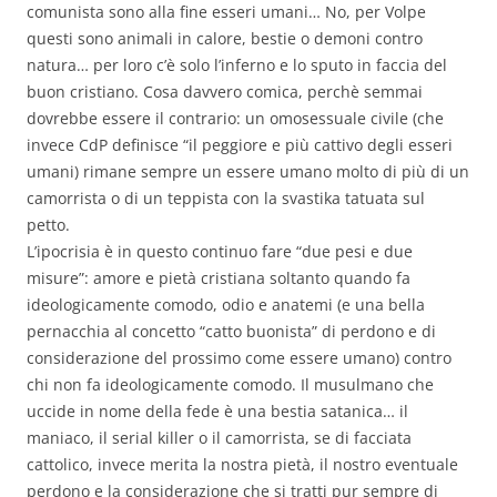
comunista sono alla fine esseri umani… No, per Volpe
questi sono animali in calore, bestie o demoni contro
natura… per loro c’è solo l’inferno e lo sputo in faccia del
buon cristiano. Cosa davvero comica, perchè semmai
dovrebbe essere il contrario: un omosessuale civile (che
invece CdP definisce “il peggiore e più cattivo degli esseri
umani) rimane sempre un essere umano molto di più di un
camorrista o di un teppista con la svastika tatuata sul
petto.
L’ipocrisia è in questo continuo fare “due pesi e due
misure”: amore e pietà cristiana soltanto quando fa
ideologicamente comodo, odio e anatemi (e una bella
pernacchia al concetto “catto buonista” di perdono e di
considerazione del prossimo come essere umano) contro
chi non fa ideologicamente comodo. Il musulmano che
uccide in nome della fede è una bestia satanica… il
maniaco, il serial killer o il camorrista, se di facciata
cattolico, invece merita la nostra pietà, il nostro eventuale
perdono e la considerazione che si tratti pur sempre di