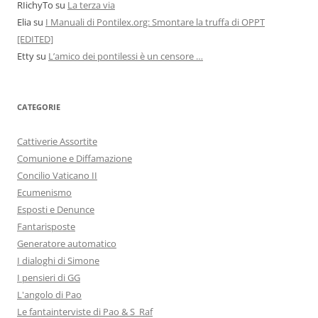
RIichyTo
su
La terza via
Elia
su
I Manuali di Pontilex.org: Smontare la truffa di OPPT
[EDITED]
Etty
su
L’amico dei pontilessi è un censore …
CATEGORIE
Cattiverie Assortite
Comunione e Diffamazione
Concilio Vaticano II
Ecumenismo
Esposti e Denunce
Fantarisposte
Generatore automatico
I dialoghi di Simone
I pensieri di GG
L'angolo di Pao
Le fantainterviste di Pao & S_Raf