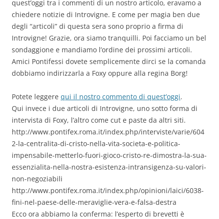
quest’oggi tra i commenti di un nostro articolo, eravamo a
chiedere notizie di Introvigne. E come per magia ben due
degli “articoli” di questa sera sono proprio a firma di
Introvigne! Grazie, ora siamo tranquilli. Poi facciamo un bel
sondaggione e mandiamo l’ordine dei prossimi articoli.
Amici Pontifessi dovete semplicemente dirci se la comanda
dobbiamo indirizzarla a Foxy oppure alla regina Borg!
Potete leggere
qui il nostro commento di quest’oggi
.
Qui invece i due articoli di Introvigne, uno sotto forma di
intervista di Foxy, l’altro come cut e paste da altri siti.
http://www.pontifex.roma.it/index.php/interviste/varie/604
2-la-centralita-di-cristo-nella-vita-societa-e-politica-
impensabile-metterlo-fuori-gioco-cristo-re-dimostra-la-sua-
essenzialita-nella-nostra-esistenza-intransigenza-su-valori-
non-negoziabili
http://www.pontifex.roma.it/index.php/opinioni/laici/6038-
fini-nel-paese-delle-meraviglie-vera-e-falsa-destra
Ecco ora abbiamo la conferma: l’esperto di brevetti è