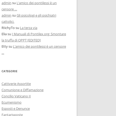
admin
su
L’amico dei pontilessi è un
censore …
admin
su
Gli psicologi e gli psichiatri
cattolici.
RIichyTo
su
La terza via
Elia
su
I Manuali di Pontilex.org: Smontare
la truffa di OPPT [EDITED]
Etty
su
L’amico dei pontilessi è un censore
…
CATEGORIE
Cattiverie Assortite
Comunione e Diffamazione
Concilio Vaticano II
Ecumenismo
Esposti e Denunce
Fantarisposte