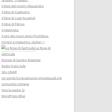
Il blog del nostro Alessandro
Il blog di Cagliostro
Il blog di Luigi Accattoli
Il blog di Petrus
Il relativista
Il sito dei nostri amici Pontifessi.
Ironico e maieutico. Gioba! :-)
Le Rose di
Gertrude
Notizie di Sandro Magister
Radio Frate Sole
Sito UNAR
Un ponte tra le persone omosessuali e le
comunità cristiane
Viva la pasta! :D
WordPress Blog