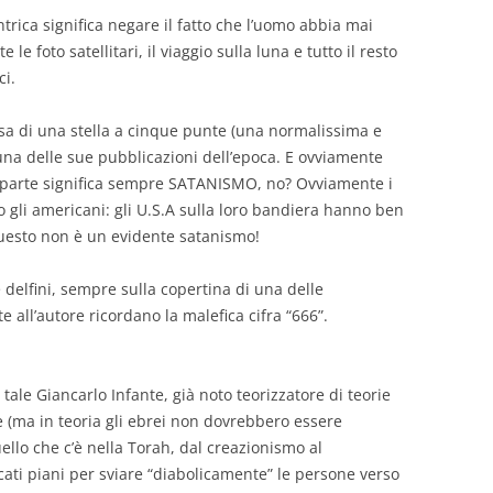
rica significa negare il fatto che l’uomo abbia mai
le foto satellitari, il viaggio sulla luna e tutto il resto
ci.
ausa di una stella a cinque punte (una normalissima e
 una delle sue pubblicazioni dell’epoca. E ovviamente
 parte significa sempre SATANISMO, no? Ovviamente i
no gli americani: gli U.S.A sulla loro bandiera hanno ben
uesto non è un evidente satanismo!
 delfini, sempre sulla copertina di una delle
e all’autore ricordano la malefica cifra “666”.
 tale Giancarlo Infante, già noto teorizzatore di teorie
 (ma in teoria gli ebrei non dovrebbero essere
ello che c’è nella Torah, dal creazionismo al
ati piani per sviare “diabolicamente” le persone verso