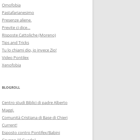
Omofobia
Pastafarianesimo
Presenze aliene.
Previte ci dice…
Risposte Cattoliche (Moreno)
Tips and Tricks
Tu lo chiami dio, io invece Zio!
Video Pontilex
Xenofobia
BLOGROLL
Centro studi Biblici di padre Alberto
Maggi.
Comunità Cristiana di Base di Chieri
Current!
Esposto contro Pontifex/Babini
Gruppo "Il Guado"