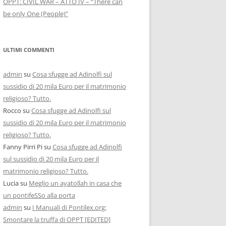
OPPT: CIVIL WAR – ATTO IV – “There can
be only One (People)”
ULTIMI COMMENTI
admin
su
Cosa sfugge ad Adinolfi sul
sussidio di 20 mila Euro per il matrimonio
religioso? Tutto.
Rocco
su
Cosa sfugge ad Adinolfi sul
sussidio di 20 mila Euro per il matrimonio
religioso? Tutto.
Fanny Pirri Pi
su
Cosa sfugge ad Adinolfi
sul sussidio di 20 mila Euro per il
matrimonio religioso? Tutto.
Lucia
su
Meglio un ayatollah in casa che
un pontifeSSo alla porta
admin
su
I Manuali di Pontilex.org:
Smontare la truffa di OPPT [EDITED]