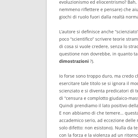
evoluzionismo ed eliocentrismo? Bah, 
nemmeno riflettere e pensare) che aiut
giochi di ruolo fuori dalla realtà norm
L’autore si definisce anche “scienziat
poco “scientifico” scrivere teorie str
di cosa si vuole credere, senza lo stra
questione non dovrebbe, in quanto tale
dimostrazioni
?).
Io forse sono troppo duro, ma credo che
esercitare tale titolo se si ignora il
scienziato e si diventa predicatori di 
di “censura e complotto giudaico-masso
Quindi prendiamo il lato positivo dell
E non abbiamo di che temere… questa 
accademico serio, ad eccezione delle 
solo difetto: non esistono). Nulla da
con la forza e la violenza ad un ritor