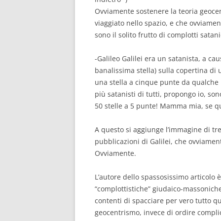
Ovviamente sostenere la teoria geocent
viaggiato nello spazio, e che ovviamente 
sono il solito frutto di complotti satani
-Galileo Galilei era un satanista, a c
banalissima stella) sulla copertina di
una stella a cinque punte da qualche
più satanisti di tutti, propongo io, so
50 stelle a 5 punte! Mamma mia, se q
A questo si aggiunge l’immagine di tre
pubblicazioni di Galilei, che ovviament
Ovviamente.
L’autore dello spassosissimo articolo è
“complottistiche” giudaico-massoniche
contenti di spacciare per vero tutto qu
geocentrismo, invece di ordire complic