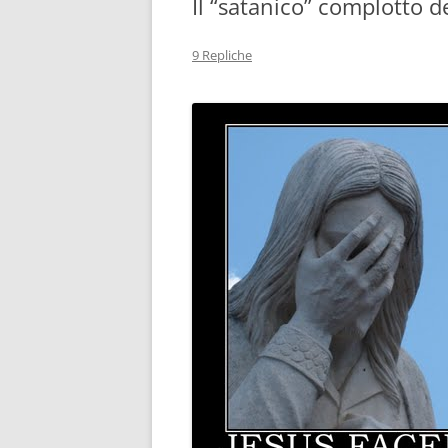
Il “satanico” complotto 
9 Repliche