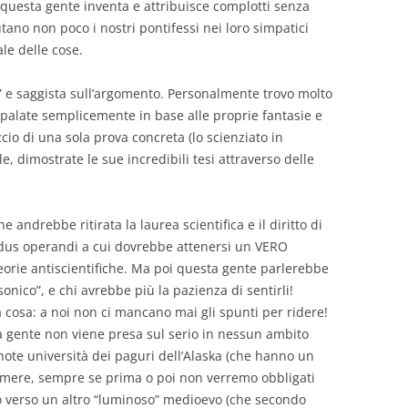
questa gente inventa e attribuisce complotti senza
ano non poco i nostri pontifessi nei loro simpatici
ale delle cose.
o” e saggista sull’argomento. Personalmente trovo molto
ampalate semplicemente in base alle proprie fantasie e
ccio di una sola prova concreta (lo scienziato in
, dimostrate le sue incredibili tesi attraverso delle
 andrebbe ritirata la laurea scientifica e il diritto di
 modus operandi a cui dovrebbe attenersi un VERO
teorie antiscientifiche. Ma poi questa gente parlerebbe
nico”, e chi avrebbe più la pazienza di sentirli!
a cosa: a noi non ci mancano mai gli spunti per ridere!
gente non viene presa sul serio in nessun ambito
note università dei paguri dell’Alaska (che hanno un
 temere, sempre se prima o poi non verremo obbligati
no verso un altro “luminoso” medioevo (che secondo