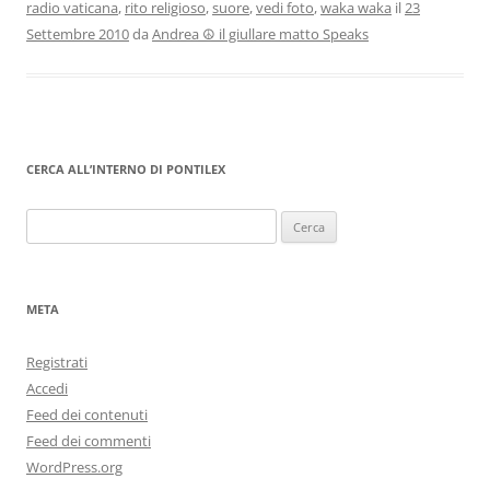
radio vaticana
,
rito religioso
,
suore
,
vedi foto
,
waka waka
il
23
Settembre 2010
da
Andrea ☮ il giullare matto Speaks
CERCA ALL’INTERNO DI PONTILEX
Ricerca
per:
META
Registrati
Accedi
Feed dei contenuti
Feed dei commenti
WordPress.org