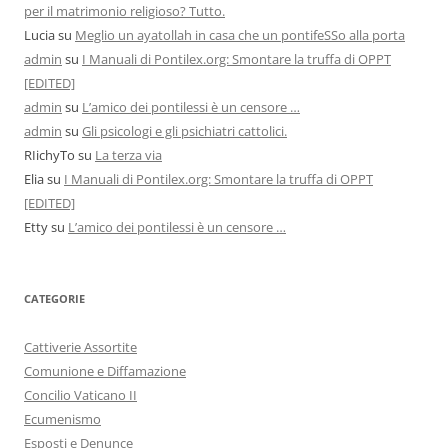
per il matrimonio religioso? Tutto.
Lucia
su
Meglio un ayatollah in casa che un pontifeSSo alla porta
admin
su
I Manuali di Pontilex.org: Smontare la truffa di OPPT
[EDITED]
admin
su
L’amico dei pontilessi è un censore …
admin
su
Gli psicologi e gli psichiatri cattolici.
RIichyTo
su
La terza via
Elia
su
I Manuali di Pontilex.org: Smontare la truffa di OPPT
[EDITED]
Etty
su
L’amico dei pontilessi è un censore …
CATEGORIE
Cattiverie Assortite
Comunione e Diffamazione
Concilio Vaticano II
Ecumenismo
Esposti e Denunce