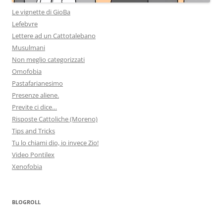
Le vignette di GioBa
Lefebvre
Lettere ad un Cattotalebano
Musulmani
Non meglio categorizzati
Omofobia
Pastafarianesimo
Presenze aliene.
Previte ci dice…
Risposte Cattoliche (Moreno)
Tips and Tricks
Tu lo chiami dio, io invece Zio!
Video Pontilex
Xenofobia
BLOGROLL