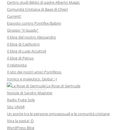
Centro studi Biblici di padre Alberto Maggi.
Comunità Cristiana di Base di Chieri
Current!
Esposto contro Pontifex/Babini
Gruppo "Il Guado"
Il blog del nostro Alessandro
Il blog di Cagliostro
Il blog di Luigi Accattoli
Il blog di Petrus
Il relativista
Il sito dei nostri amici Pontifessi.
Ironico e maieutico. Gioba! :-)
Le Rose di Gertrude
Notizie di Sandro Magister
Radio Frate Sole
Sito UNAR
Un ponte tra le persone omosessuali e le comunità cristiane
Viva la pasta! :D
WordPress Blog