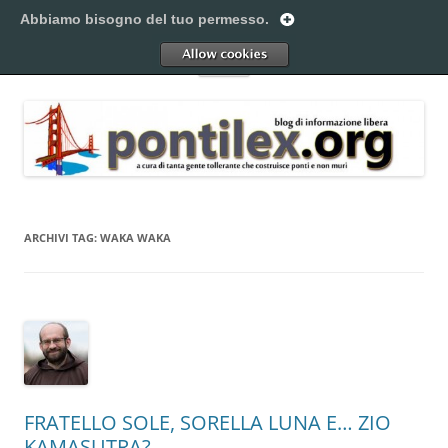
Vai
al
Abbiamo bisogno del tuo permesso.
Pontilex
contenuto
Creiamo ponti. Legalmente.
Allow
Menu
ARCHIVI TAG:
WAKA WAKA
FRATELLO SOLE, SORELLA LUNA E… ZIO
KAMASUTRA?