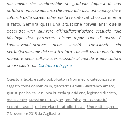
ma quello che sembrerebbe un graduale imporsi di una
dittatura omosessualistica che mina alle basi antropologiche e
culturali della società odierna»
l’avvocato cattolico commenta
il fatto. Sembra quasi una situazione “orwelliana” quella
descritta:
«Per giungere all’indifferenziazione sessuale, tale
ideologia deve percorrere alcune tappe. Una di queste è
l’omosessualizzazione della società, consistente sia
nell’uniformazione dei sessi tra loro, che nell’avvicinamento del
mondo e della cultura eterosessuale al mondo e alla cultura
omosessuale. (…)
Continua a leggere
→
Questo articolo è stato pubblicato in
Non meglio categorizzati
e
taggato come
domenica in
,
giancarlo Cerrelli
,
Gianfranco Amato
,
giuristi per la vita
,
la nuova bussola quotidiana
,
legionari di cristo
,
mara venier
,
Massimo Introvigne
,
omofobia
,
omosessualità
,
riccardo cascioli
,
unione giuristi cattolici italiani
,
UnoMattina
,
zenit
il
7 Novembre 2013
da
Cagliostro