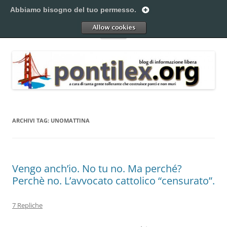
Vai
al
Abbiamo bisogno del tuo permesso.
Pontilex
contenuto
Creiamo ponti. Legalmente.
Allow
Menu
ARCHIVI TAG:
UNOMATTINA
Vengo anch’io. No tu no. Ma perché?
Perchè no. L’avvocato cattolico “censurato”.
7 Repliche