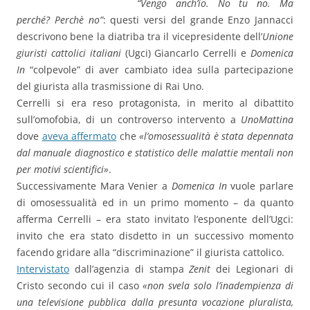
“Vengo anch’io. No tu no. Ma
perché? Perchè no”
: questi versi del grande Enzo Jannacci
descrivono bene la diatriba tra il vicepresidente dell’
Unione
giuristi cattolici italiani
(Ugci) Giancarlo Cerrelli e
Domenica
In
“colpevole” di aver cambiato idea sulla partecipazione
del giurista alla trasmissione di Rai Uno.
Cerrelli si era reso protagonista, in merito al dibattito
sull’omofobia, di un controverso intervento a
UnoMattina
dove
aveva affermato
che
«l’omosessualità è stata depennata
dal manuale diagnostico e statistico delle malattie mentali non
per motivi scientifici»
.
Successivamente Mara Venier a
Domenica In
vuole parlare
di omosessualità ed in un primo momento – da quanto
afferma Cerrelli – era stato invitato l’esponente dell’Ugci:
invito che era stato disdetto in un successivo momento
facendo gridare alla “discriminazione” il giurista cattolico.
Intervistato
dall’agenzia di stampa
Zenit
dei Legionari di
Cristo secondo cui il caso
«non svela solo l’inadempienza di
una televisione pubblica dalla presunta vocazione pluralista,