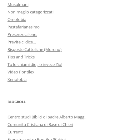
Musulmani
Non meglio categorizzati
Omofobia
Pastafarianesimo
Presenze aliene.
Previte ci dice…
Risposte Cattoliche (Moreno)
Tips and Tricks
Tu lo chiami dio, io invece Zio!
Video Pontilex
Xenofobia
BLOGROLL
Centro studi Biblici di padre Alberto Maggi.
Comunità Cristiana di Base di Chieri
Current!
Esposto contro Pontifex/Babini