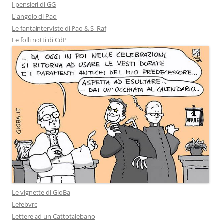
I pensieri di GG
L'angolo di Pao
Le fantainterviste di Pao & S_Raf
Le folli notti di CdP
Le vignette di GioBa
Lefebvre
Lettere ad un Cattotalebano