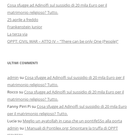
Cosa sfugge ad Adinolfi sul sussidio di 20 mila Euro per il
matrimonio religioso? Tutto.
25 aprile a freddo
Frankenstein Junior
La terza via
OPPT: CIVIL WAR – ATTO IV – “There can be only One (People)”
ULTIMI COMMENTI
admin
su
Cosa sfugge ad Adinolfi sul sussidio di 20 mila Euro per il
matrimonio religioso? Tutto.
Rocco
su
Cosa sfugge ad Adinolfi sul sussidio di 20 mila Euro per il
matrimonio religioso? Tutto.
Fanny Pirri Pi
su
Cosa sfugge ad Adinolfi sul sussidio di 20 mila Euro
per il matrimonio religioso? Tutto.
Lucia
su
Meglio un ayatollah in casa che un pontifeSSo alla porta
admin
su
I Manuali di Pontilex.org: Smontare la truffa di OPPT