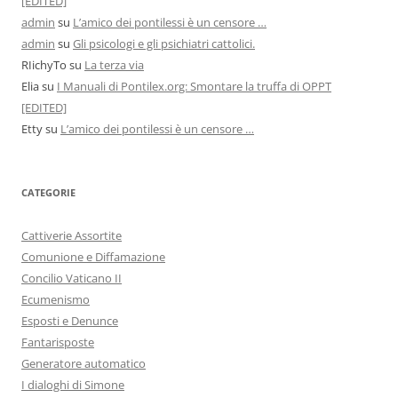
[EDITED]
admin
su
L’amico dei pontilessi è un censore …
admin
su
Gli psicologi e gli psichiatri cattolici.
RIichyTo
su
La terza via
Elia
su
I Manuali di Pontilex.org: Smontare la truffa di OPPT
[EDITED]
Etty
su
L’amico dei pontilessi è un censore …
CATEGORIE
Cattiverie Assortite
Comunione e Diffamazione
Concilio Vaticano II
Ecumenismo
Esposti e Denunce
Fantarisposte
Generatore automatico
I dialoghi di Simone