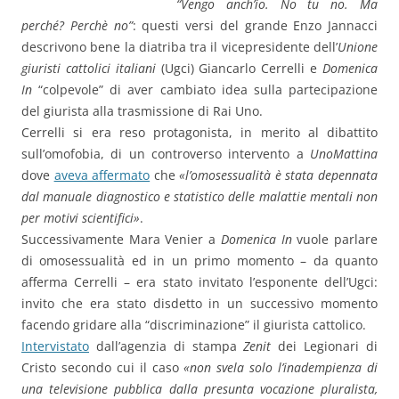
“Vengo anch’io. No tu no. Ma
perché? Perchè no”
: questi versi del grande Enzo Jannacci
descrivono bene la diatriba tra il vicepresidente dell’
Unione
giuristi cattolici italiani
(Ugci) Giancarlo Cerrelli e
Domenica
In
“colpevole” di aver cambiato idea sulla partecipazione
del giurista alla trasmissione di Rai Uno.
Cerrelli si era reso protagonista, in merito al dibattito
sull’omofobia, di un controverso intervento a
UnoMattina
dove
aveva affermato
che
«l’omosessualità è stata depennata
dal manuale diagnostico e statistico delle malattie mentali non
per motivi scientifici»
.
Successivamente Mara Venier a
Domenica In
vuole parlare
di omosessualità ed in un primo momento – da quanto
afferma Cerrelli – era stato invitato l’esponente dell’Ugci:
invito che era stato disdetto in un successivo momento
facendo gridare alla “discriminazione” il giurista cattolico.
Intervistato
dall’agenzia di stampa
Zenit
dei Legionari di
Cristo secondo cui il caso
«non svela solo l’inadempienza di
una televisione pubblica dalla presunta vocazione pluralista,