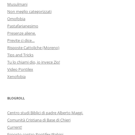
Musulmani
Non meglio categorizzati
Omofobia
Pastafarianesimo
Presenze aliene.
Previte ci dice…
Risposte Cattoliche (Moreno)
Tips and Tricks
Tu lo chiami dio, io invece Zio!
Video Pontilex
Xenofobia
BLOGROLL
Centro studi Biblici di padre Alberto Maggi.
Comunità Cristiana di Base di Chieri
Current!
Esposto contro Pontifex/Babini