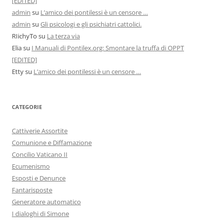
[EDITED]
admin
su
L’amico dei pontilessi è un censore …
admin
su
Gli psicologi e gli psichiatri cattolici.
RIichyTo
su
La terza via
Elia
su
I Manuali di Pontilex.org: Smontare la truffa di OPPT
[EDITED]
Etty
su
L’amico dei pontilessi è un censore …
CATEGORIE
Cattiverie Assortite
Comunione e Diffamazione
Concilio Vaticano II
Ecumenismo
Esposti e Denunce
Fantarisposte
Generatore automatico
I dialoghi di Simone