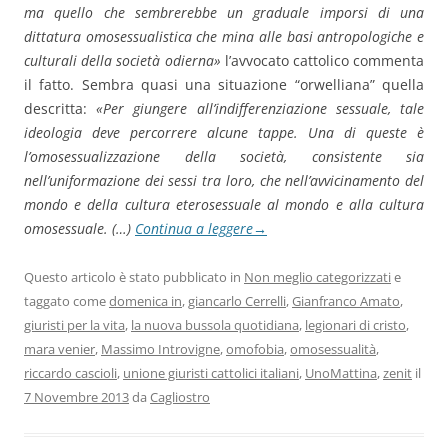
ma quello che sembrerebbe un graduale imporsi di una
dittatura omosessualistica che mina alle basi antropologiche e
culturali della società odierna»
l’avvocato cattolico commenta
il fatto. Sembra quasi una situazione “orwelliana” quella
descritta:
«Per giungere all’indifferenziazione sessuale, tale
ideologia deve percorrere alcune tappe. Una di queste è
l’omosessualizzazione della società, consistente sia
nell’uniformazione dei sessi tra loro, che nell’avvicinamento del
mondo e della cultura eterosessuale al mondo e alla cultura
omosessuale. (…)
Continua a leggere
→
Questo articolo è stato pubblicato in
Non meglio categorizzati
e
taggato come
domenica in
,
giancarlo Cerrelli
,
Gianfranco Amato
,
giuristi per la vita
,
la nuova bussola quotidiana
,
legionari di cristo
,
mara venier
,
Massimo Introvigne
,
omofobia
,
omosessualità
,
riccardo cascioli
,
unione giuristi cattolici italiani
,
UnoMattina
,
zenit
il
7 Novembre 2013
da
Cagliostro