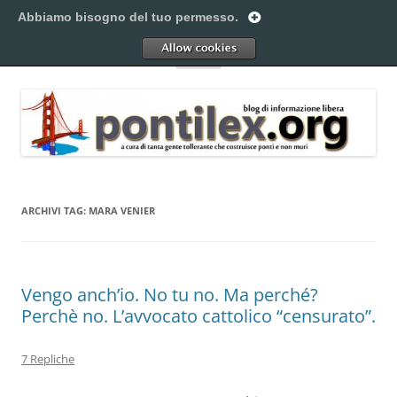
Vai
al
Abbiamo bisogno del tuo permesso.
Pontilex
contenuto
Creiamo ponti. Legalmente.
Allow
Menu
ARCHIVI TAG:
MARA VENIER
Vengo anch’io. No tu no. Ma perché?
Perchè no. L’avvocato cattolico “censurato”.
7 Repliche