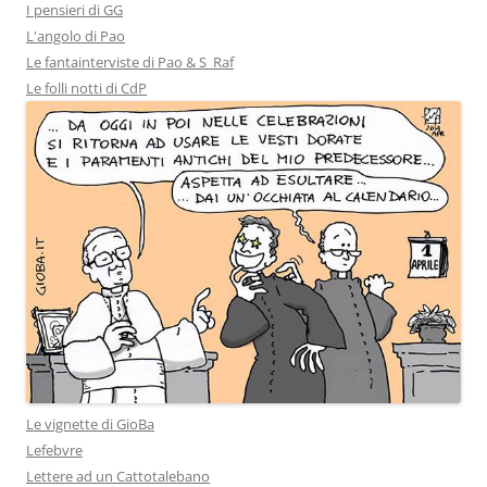
I pensieri di GG
L'angolo di Pao
Le fantainterviste di Pao & S_Raf
Le folli notti di CdP
Le vignette di GioBa
Lefebvre
Lettere ad un Cattotalebano