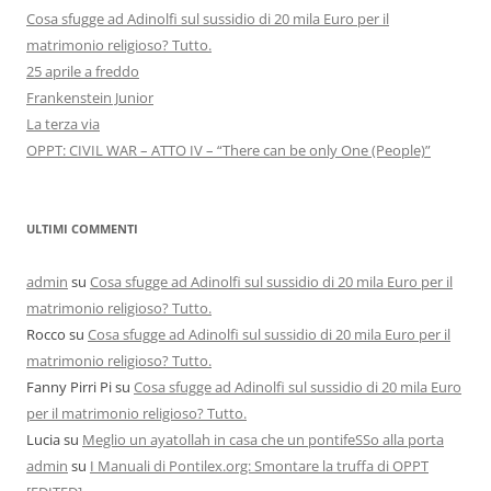
Cosa sfugge ad Adinolfi sul sussidio di 20 mila Euro per il
matrimonio religioso? Tutto.
25 aprile a freddo
Frankenstein Junior
La terza via
OPPT: CIVIL WAR – ATTO IV – “There can be only One (People)”
ULTIMI COMMENTI
admin
su
Cosa sfugge ad Adinolfi sul sussidio di 20 mila Euro per il
matrimonio religioso? Tutto.
Rocco
su
Cosa sfugge ad Adinolfi sul sussidio di 20 mila Euro per il
matrimonio religioso? Tutto.
Fanny Pirri Pi
su
Cosa sfugge ad Adinolfi sul sussidio di 20 mila Euro
per il matrimonio religioso? Tutto.
Lucia
su
Meglio un ayatollah in casa che un pontifeSSo alla porta
admin
su
I Manuali di Pontilex.org: Smontare la truffa di OPPT