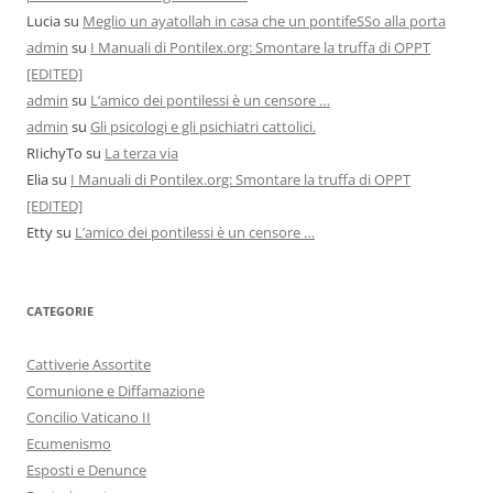
Lucia
su
Meglio un ayatollah in casa che un pontifeSSo alla porta
admin
su
I Manuali di Pontilex.org: Smontare la truffa di OPPT
[EDITED]
admin
su
L’amico dei pontilessi è un censore …
admin
su
Gli psicologi e gli psichiatri cattolici.
RIichyTo
su
La terza via
Elia
su
I Manuali di Pontilex.org: Smontare la truffa di OPPT
[EDITED]
Etty
su
L’amico dei pontilessi è un censore …
CATEGORIE
Cattiverie Assortite
Comunione e Diffamazione
Concilio Vaticano II
Ecumenismo
Esposti e Denunce