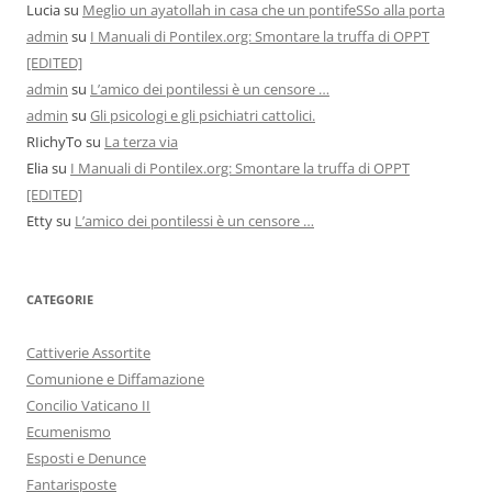
Lucia
su
Meglio un ayatollah in casa che un pontifeSSo alla porta
admin
su
I Manuali di Pontilex.org: Smontare la truffa di OPPT
[EDITED]
admin
su
L’amico dei pontilessi è un censore …
admin
su
Gli psicologi e gli psichiatri cattolici.
RIichyTo
su
La terza via
Elia
su
I Manuali di Pontilex.org: Smontare la truffa di OPPT
[EDITED]
Etty
su
L’amico dei pontilessi è un censore …
CATEGORIE
Cattiverie Assortite
Comunione e Diffamazione
Concilio Vaticano II
Ecumenismo
Esposti e Denunce
Fantarisposte