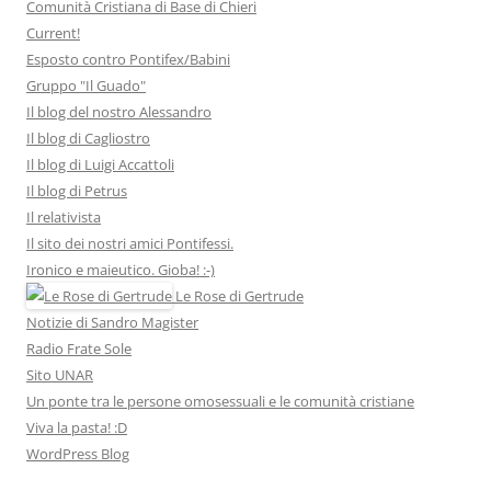
Comunità Cristiana di Base di Chieri
Current!
Esposto contro Pontifex/Babini
Gruppo "Il Guado"
Il blog del nostro Alessandro
Il blog di Cagliostro
Il blog di Luigi Accattoli
Il blog di Petrus
Il relativista
Il sito dei nostri amici Pontifessi.
Ironico e maieutico. Gioba! :-)
Le Rose di Gertrude
Notizie di Sandro Magister
Radio Frate Sole
Sito UNAR
Un ponte tra le persone omosessuali e le comunità cristiane
Viva la pasta! :D
WordPress Blog