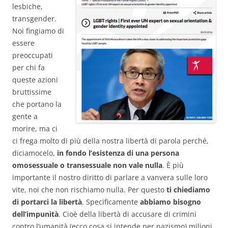
lesbiche,
transgender.
Noi fingiamo di
essere
preoccupati
per chi fa
queste azioni
bruttissime
che portano la
gente a
morire, ma ci
ci frega molto di più della nostra libertà di parola perché,
diciamocelo,
in fondo l’esistenza di una persona
omosessuale o transessuale non vale nulla
. È più
importante il nostro diritto di parlare a vanvera sulle loro
vite, noi che non rischiamo nulla. Per questo
ti chiediamo
di portarci la libertà
. Specificamente
abbiamo bisogno
dell’impunità
. Cioè della libertà di accusare di crimini
contro l’umanità (ecco cosa si intende per nazismo) milioni