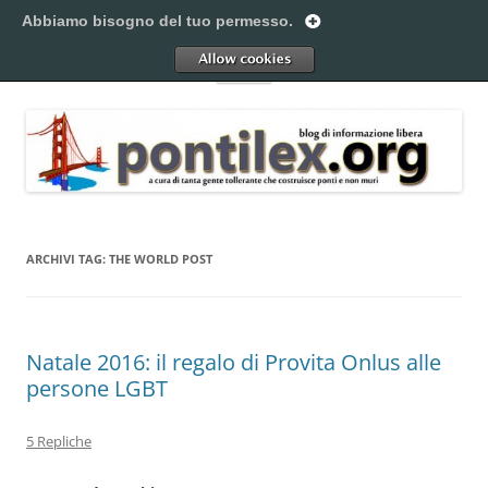
Vai
al
Abbiamo bisogno del tuo permesso.
Pontilex
contenuto
Creiamo ponti. Legalmente.
Allow
Menu
ARCHIVI TAG:
THE WORLD POST
Natale 2016: il regalo di Provita Onlus alle
persone LGBT
5 Repliche