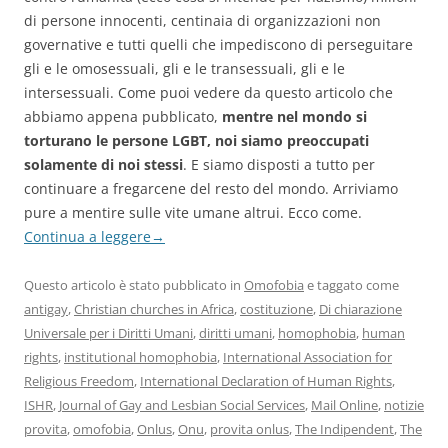
di persone innocenti, centinaia di organizzazioni non
governative e tutti quelli che impediscono di perseguitare
gli e le omosessuali, gli e le transessuali, gli e le
intersessuali. Come puoi vedere da questo articolo che
abbiamo appena pubblicato,
mentre nel mondo si
torturano le persone LGBT, noi siamo preoccupati
solamente di noi stessi
. E siamo disposti a tutto per
continuare a fregarcene del resto del mondo. Arriviamo
pure a mentire sulle vite umane altrui. Ecco come.
Continua a leggere
→
Questo articolo è stato pubblicato in
Omofobia
e taggato come
antigay
,
Christian churches in Africa
,
costituzione
,
Di chiarazione
Universale per i Diritti Umani
,
diritti umani
,
homophobia
,
human
rights
,
institutional homophobia
,
International Association for
Religious Freedom
,
International Declaration of Human Rights
,
ISHR
,
Journal of Gay and Lesbian Social Services
,
Mail Online
,
notizie
provita
,
omofobia
,
Onlus
,
Onu
,
provita onlus
,
The Indipendent
,
The