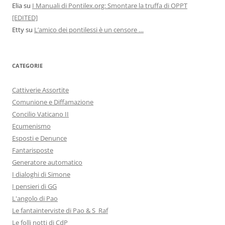
Elia
su
I Manuali di Pontilex.org: Smontare la truffa di OPPT
[EDITED]
Etty
su
L’amico dei pontilessi è un censore …
CATEGORIE
Cattiverie Assortite
Comunione e Diffamazione
Concilio Vaticano II
Ecumenismo
Esposti e Denunce
Fantarisposte
Generatore automatico
I dialoghi di Simone
I pensieri di GG
L'angolo di Pao
Le fantainterviste di Pao & S_Raf
Le folli notti di CdP