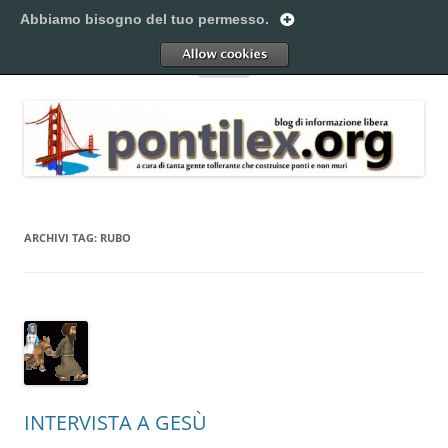
Vai
al
Abbiamo bisogno del tuo permesso.
Pontilex
contenuto
Creiamo ponti. Legalmente.
Allow
Menu
ARCHIVI TAG:
RUBO
INTERVISTA A GESÙ