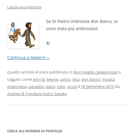
Lascia una risposta
Se Di Pietro intervista don Bosco, io
sono stato più ambizioso!
8)
Continua a leggere
→
Questo articolo è stato pubblicato in
Non meglio categorizzati
e
taggato come
anni fa
,
beone
,
carico
,
dica
,
don bosco
,
musica
gregoriana
,
paradiso
,
pazzi
,
rubo
,
scusa
il
18 Settembre 2010
da
Andrea ☮ il giullare matto Speaks
CERCA ALL’INTERNO DI PONTILEX