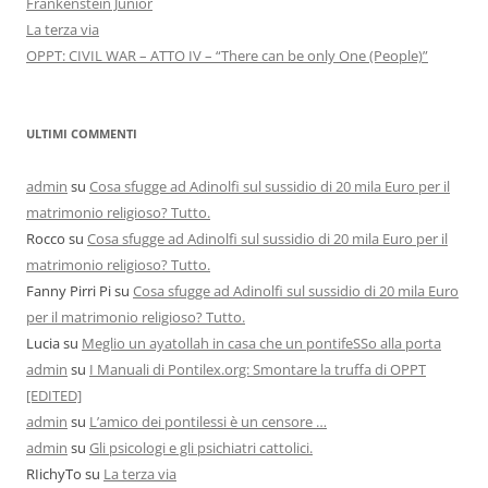
Frankenstein Junior
La terza via
OPPT: CIVIL WAR – ATTO IV – “There can be only One (People)”
ULTIMI COMMENTI
admin
su
Cosa sfugge ad Adinolfi sul sussidio di 20 mila Euro per il
matrimonio religioso? Tutto.
Rocco
su
Cosa sfugge ad Adinolfi sul sussidio di 20 mila Euro per il
matrimonio religioso? Tutto.
Fanny Pirri Pi
su
Cosa sfugge ad Adinolfi sul sussidio di 20 mila Euro
per il matrimonio religioso? Tutto.
Lucia
su
Meglio un ayatollah in casa che un pontifeSSo alla porta
admin
su
I Manuali di Pontilex.org: Smontare la truffa di OPPT
[EDITED]
admin
su
L’amico dei pontilessi è un censore …
admin
su
Gli psicologi e gli psichiatri cattolici.
RIichyTo
su
La terza via