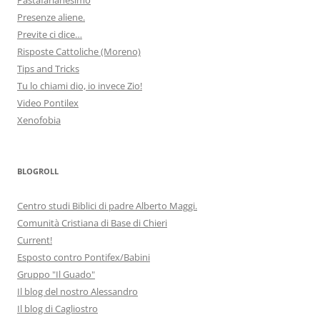
Presenze aliene.
Previte ci dice…
Risposte Cattoliche (Moreno)
Tips and Tricks
Tu lo chiami dio, io invece Zio!
Video Pontilex
Xenofobia
BLOGROLL
Centro studi Biblici di padre Alberto Maggi.
Comunità Cristiana di Base di Chieri
Current!
Esposto contro Pontifex/Babini
Gruppo "Il Guado"
Il blog del nostro Alessandro
Il blog di Cagliostro