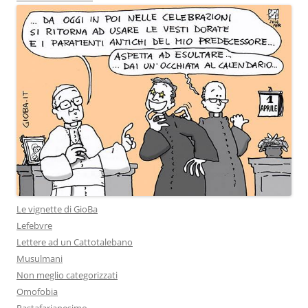
Le vignette di GioBa
Lefebvre
Lettere ad un Cattotalebano
Musulmani
Non meglio categorizzati
Omofobia
Pastafarianesimo