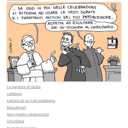
Le vignette di GioBa
Lefebvre
Lettere ad un Cattotalebano
Musulmani
Non meglio categorizzati
Omofobia
Pastafarianesimo