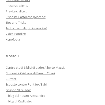
Presenze aliene.
Previte ci dice…
Risposte Cattoliche (Moreno)
Tips and Tricks
Tu lo chiami dio, io invece Zio!
Video Pontilex
Xenofobia
BLOGROLL
Centro studi Biblici di padre Alberto Maggi.
Comunità Cristiana di Base di Chieri
Current!
Esposto contro Pontifex/Babini
Gruppo "Il Guado"
Il blog del nostro Alessandro
Il blog di Cagliostro