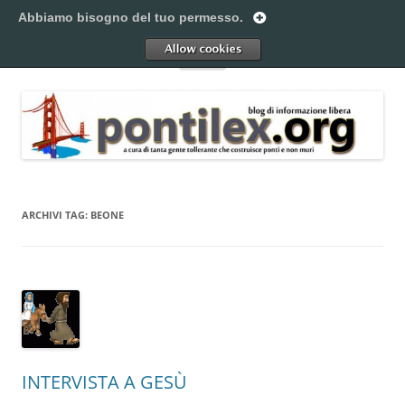
Vai
al
Abbiamo bisogno del tuo permesso.
Pontilex
contenuto
Creiamo ponti. Legalmente.
Allow
Menu
ARCHIVI TAG:
BEONE
INTERVISTA A GESÙ