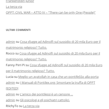
Frankenstein Junior
La terza via
OPPT: CIVIL WAR – ATTO IV – “There can be only One (People)”
ULTIMI COMMENTI
admin
su
Cosa sfugge ad Adinolfi sul sussidio di 20 mila Euro per il
matrimonio religioso? Tutto.
Rocco
su
Cosa sfugge ad Adinolfi sul sussidio di 20 mila Euro per il
matrimonio religioso? Tutto.
Fanny Pirri Pi
su
Cosa sfugge ad Adinolfi sul sussidio di 20 mila Euro
per il matrimonio religioso? Tutto.
Lucia
su
Meglio un ayatollah in casa che un pontifeSSo alla porta
admin
su
I Manuali di Pontilex.org: Smontare la truffa di OPPT
[EDITED]
admin
su
L’amico dei pontilessi è un censore …
admin
su
Gli psicologi e gli psichiatri cattolici.
RIichyTo
su
La terza via