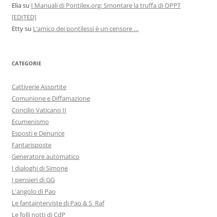
Elia
su
I Manuali di Pontilex.org: Smontare la truffa di OPPT
[EDITED]
Etty
su
L’amico dei pontilessi è un censore …
CATEGORIE
Cattiverie Assortite
Comunione e Diffamazione
Concilio Vaticano II
Ecumenismo
Esposti e Denunce
Fantarisposte
Generatore automatico
I dialoghi di Simone
I pensieri di GG
L'angolo di Pao
Le fantainterviste di Pao & S_Raf
Le folli notti di CdP