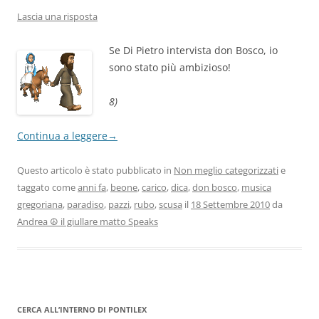
Lascia una risposta
Se Di Pietro intervista don Bosco, io
sono stato più ambizioso!
8)
Continua a leggere
→
Questo articolo è stato pubblicato in
Non meglio categorizzati
e
taggato come
anni fa
,
beone
,
carico
,
dica
,
don bosco
,
musica
gregoriana
,
paradiso
,
pazzi
,
rubo
,
scusa
il
18 Settembre 2010
da
Andrea ☮ il giullare matto Speaks
CERCA ALL’INTERNO DI PONTILEX