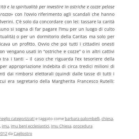
ità e la spiritualità per investire in ostriche e cozze pelose
 rozza»
con l’ovvio riferimento agli scandali che hanno
lverini. C’è solo da concordare con lei: tassare la carità
essuno si sogna di far pagare l’Imu per un luogo di culto
itualità) o per un dormitorio della Caritas ma solo per
icava un profitto. Ovvio che poi tutti i cittadini onesti
n vengano usati in “ostriche e cozze” o in altri cattivi
tra i tanti – il caso che riguarda l’ex tesoriere della
per appropriazione indebita di circa tredici milioni di
ti dai rimborsi elettorali (quindi dalle tasse di tutti i
cui era segretario della Margherita Francesco Rutelli:
eglio categorizzati
e taggato come
barbara palombelli
,
chiesa
,
,
imu
,
imu beni ecclesiastici
,
Imu Chiesa
,
procedura
2012
da
Cagliostro