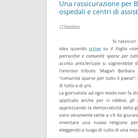
Una rassicurazione per B
ospedali e centri di ass
17 Repliche
Si rassicur
idea quando
scrive
su
Il Foglio
«so
parrocchie e comunità sparse per tut
acceso anticlericale si sognerebbe 
l’oneroso tributo. Magari Barbara
“comunità sparse per tutto il paese”
di tutto e di più.
La giornalista ad ogni modo non fa d
applicato anche per
«i rabbini, gl
apprezzando la democraticità della gi
sono veramente tante e c’è da giurare 
inventare una nuova religione per
eleggendo a luogo di culto di una neo