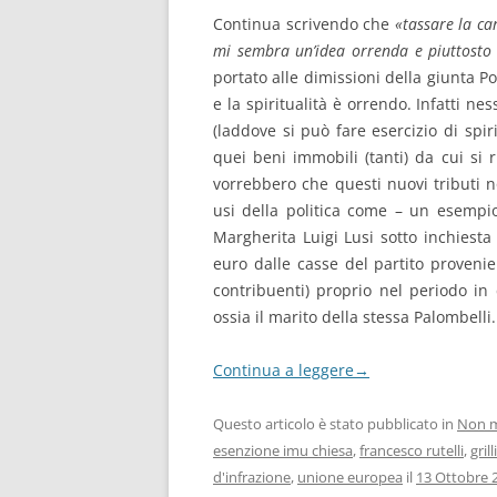
Continua scrivendo che
«tassare la car
mi sembra un’idea orrenda e piuttosto
portato alle dimissioni della giunta Po
e la spiritualità è orrendo. Infatti n
(laddove si può fare esercizio di spir
quei beni immobili (tanti) da cui si r
vorrebbero che questi nuovi tributi no
usi della politica come – un esempio 
Margherita Luigi Lusi sotto inchiesta 
euro dalle casse del partito provenien
contribuenti) proprio nel periodo in 
ossia il marito della stessa Palombelli.
Continua a leggere
→
Questo articolo è stato pubblicato in
Non m
esenzione imu chiesa
,
francesco rutelli
,
grilli
d'infrazione
,
unione europea
il
13 Ottobre 