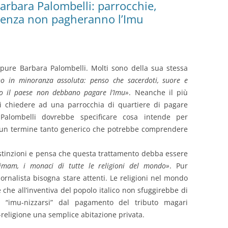
arbara Palombelli: parrocchie,
istenza non pagheranno l’Imu
i pure Barbara Palombelli. Molti sono della sua stessa
no in minoranza assoluta: penso che sacerdoti, suore e
to il paese non debbano pagare l’Imu»
. Neanche il più
di chiedere ad una parrocchia di quartiere di pagare
 Palombelli dovrebbe specificare cosa intende per
: un termine tanto generico che potrebbe comprendere
istinzioni e pensa che questa trattamento debba essere
i imam, i monaci di tutte le religioni del mondo»
. Pur
ornalista bisogna stare attenti. Le religioni nel mondo
che all’inventiva del popolo italico non sfuggirebbe di
 “imu-nizzarsi” dal pagamento del tributo magari
-religione una semplice abitazione privata.