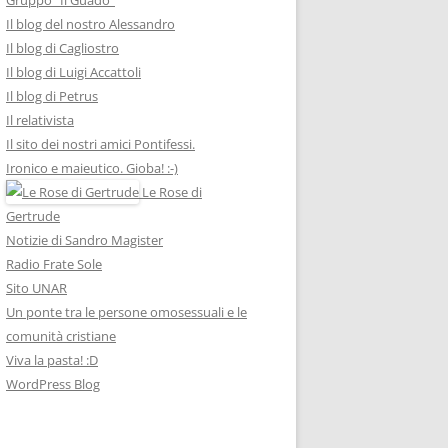
Il blog del nostro Alessandro
Il blog di Cagliostro
Il blog di Luigi Accattoli
Il blog di Petrus
Il relativista
Il sito dei nostri amici Pontifessi.
Ironico e maieutico. Gioba! :-)
Le Rose di
Gertrude
Notizie di Sandro Magister
Radio Frate Sole
Sito UNAR
Un ponte tra le persone omosessuali e le
comunità cristiane
Viva la pasta! :D
WordPress Blog