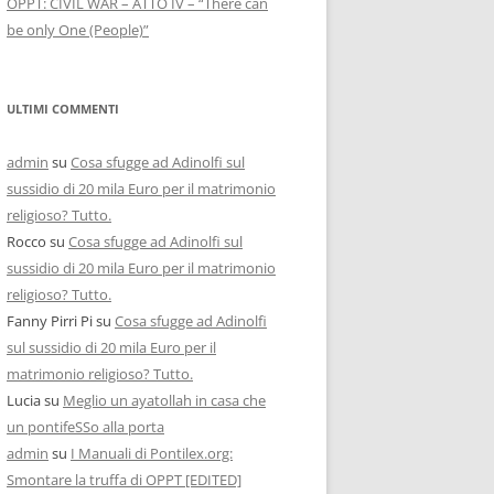
OPPT: CIVIL WAR – ATTO IV – “There can
be only One (People)”
ULTIMI COMMENTI
admin
su
Cosa sfugge ad Adinolfi sul
sussidio di 20 mila Euro per il matrimonio
religioso? Tutto.
Rocco
su
Cosa sfugge ad Adinolfi sul
sussidio di 20 mila Euro per il matrimonio
religioso? Tutto.
Fanny Pirri Pi
su
Cosa sfugge ad Adinolfi
sul sussidio di 20 mila Euro per il
matrimonio religioso? Tutto.
Lucia
su
Meglio un ayatollah in casa che
un pontifeSSo alla porta
admin
su
I Manuali di Pontilex.org:
Smontare la truffa di OPPT [EDITED]