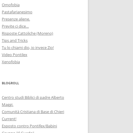
Omofobia
Pastafarianesimo
Presenze aliene.
Previte ci dice…
Risposte Cattoliche (Moreno)
Tips and Tricks
Tu lo chiami dio, io invece Zio!
Video Pontilex
Xenofobia
BLOGROLL
Centro studi Biblici di padre Alberto
Maggi.
Comunità Cristiana di Base di Chieri
Current!
Esposto contro Pontifex/Babini
Gruppo "Il Guado"