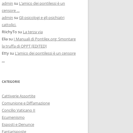
admin
su
L’amico dei pontilessi è un
censore …
admin
su
Gli psicologi e gli psichiatri
cattolici.
RIichyTo
su
La terza via
Elia
su
I Manuali di Pontilex.org: Smontare
la truffa di OPPT [EDITED]
Etty
su
L’amico dei pontilessi è un censore
…
CATEGORIE
Cattiverie Assortite
Comunione e Diffamazione
Concilio Vaticano II
Ecumenismo
Esposti e Denunce
Fantarisposte