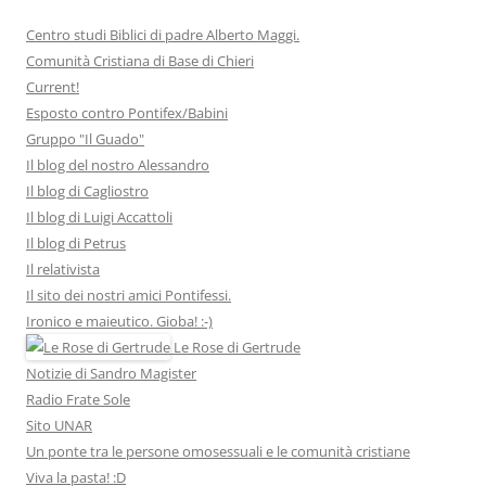
Centro studi Biblici di padre Alberto Maggi.
Comunità Cristiana di Base di Chieri
Current!
Esposto contro Pontifex/Babini
Gruppo "Il Guado"
Il blog del nostro Alessandro
Il blog di Cagliostro
Il blog di Luigi Accattoli
Il blog di Petrus
Il relativista
Il sito dei nostri amici Pontifessi.
Ironico e maieutico. Gioba! :-)
Le Rose di Gertrude
Notizie di Sandro Magister
Radio Frate Sole
Sito UNAR
Un ponte tra le persone omosessuali e le comunità cristiane
Viva la pasta! :D