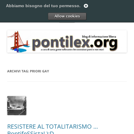
Vai
al
Abbiamo bisogno del tuo permesso.
Pontilex
contenuto
Creiamo ponti. Legalmente.
Allow
Menu
ARCHIVI TAG:
PRIORI GAY
RESISTERE AL TOTALITARISMO …
PontifeSSista! ):D