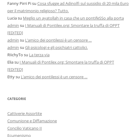
Fanny Pirri Pi
su
Cosa sfugge ad Adinolfi sul sussidio di 20 mila Euro
per il matrimonio religioso? Tutto.
Lucia
su
Meglio un ayatollah in casa che un pontifeSSo alla porta
admin
su
I Manuali di Pontilex.org: Smontare la truffa di OPPT
[EDITED]
admin
su
L’amico dei pontilessi è un censore …
admin
su
Gli psicologi e gli psichiatri cattolici.
RIichyTo
su
La terza via
Elia
su
I Manuali di Pontilex.org: Smontare la truffa di OPPT
[EDITED]
Etty
su
L’amico dei pontilessi è un censore …
CATEGORIE
Cattiverie Assortite
Comunione e Diffamazione
Concilio Vaticano II
Ecumenismo