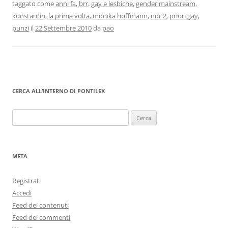
taggato come
anni fa
,
brr
,
gay e lesbiche
,
gender mainstream
,
konstantin
,
la prima volta
,
monika hoffmann
,
ndr 2
,
priori gay
,
punzi
il
22 Settembre 2010
da
pao
CERCA ALL’INTERNO DI PONTILEX
Ricerca
per:
META
Registrati
Accedi
Feed dei contenuti
Feed dei commenti