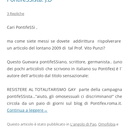
3 Repliche
Cari PontifeSSi ,
ma come siete messi se dovete addirittura rispolverare
un articolo del lontano 2009 di tal Prof. Vito Punzi?
Questo Guevara pontifeSSiano, scrittore, germanista.. (uno
dei pochi articolisti che scrivono in italiano su Pontifex) é l´
autore dell´articolo dal titolo sensazionale:
RESISTERE AL TOTALITARISMO GAY parte della campagna
pontifeSSista…”aiuto, gli omosessuali ci discriminano!” che
circola da un paio di giorni sul blog di Pontifex.roma.it.
Continua a leggere
→
Questo articolo è stato pubblicato in
L'angolo di Pao
,
Omofobia
e