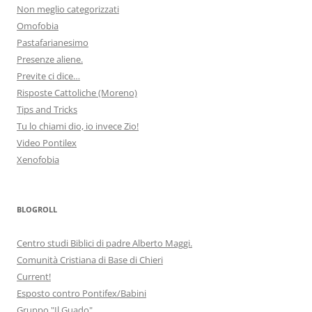
Non meglio categorizzati
Omofobia
Pastafarianesimo
Presenze aliene.
Previte ci dice…
Risposte Cattoliche (Moreno)
Tips and Tricks
Tu lo chiami dio, io invece Zio!
Video Pontilex
Xenofobia
BLOGROLL
Centro studi Biblici di padre Alberto Maggi.
Comunità Cristiana di Base di Chieri
Current!
Esposto contro Pontifex/Babini
Gruppo "Il Guado"