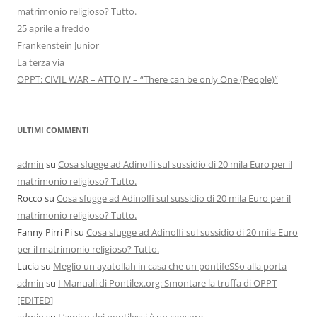
matrimonio religioso? Tutto.
25 aprile a freddo
Frankenstein Junior
La terza via
OPPT: CIVIL WAR – ATTO IV – “There can be only One (People)”
ULTIMI COMMENTI
admin
su
Cosa sfugge ad Adinolfi sul sussidio di 20 mila Euro per il
matrimonio religioso? Tutto.
Rocco
su
Cosa sfugge ad Adinolfi sul sussidio di 20 mila Euro per il
matrimonio religioso? Tutto.
Fanny Pirri Pi
su
Cosa sfugge ad Adinolfi sul sussidio di 20 mila Euro
per il matrimonio religioso? Tutto.
Lucia
su
Meglio un ayatollah in casa che un pontifeSSo alla porta
admin
su
I Manuali di Pontilex.org: Smontare la truffa di OPPT
[EDITED]
admin
su
L’amico dei pontilessi è un censore …