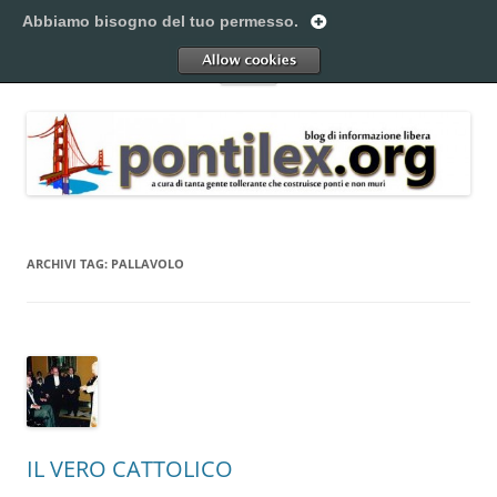
Vai
al
Abbiamo bisogno del tuo permesso.
Pontilex
contenuto
Creiamo ponti. Legalmente.
Allow
Menu
ARCHIVI TAG:
PALLAVOLO
IL VERO CATTOLICO