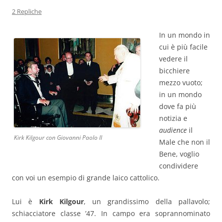
2 Repliche
In un mondo in
cui è più facile
vedere il
bicchiere
mezzo vuoto;
in un mondo
dove fa più
notizia e
audience
il
Kirk Kilgour con Giovanni Paolo II
Male che non il
Bene, voglio
condividere
con voi un esempio di grande laico cattolico.
Lui è
Kirk Kilgour
, un grandissimo della pallavolo;
schiacciatore classe ’47. In campo era soprannominato