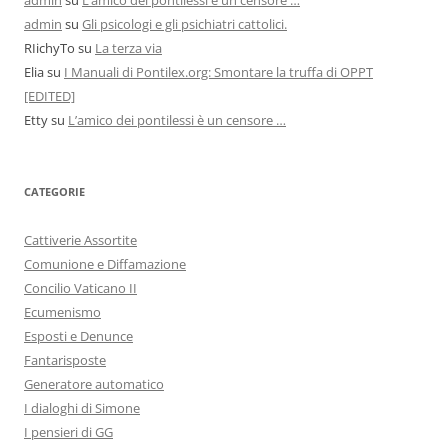
admin
su
Gli psicologi e gli psichiatri cattolici.
RIichyTo
su
La terza via
Elia
su
I Manuali di Pontilex.org: Smontare la truffa di OPPT
[EDITED]
Etty
su
L’amico dei pontilessi è un censore …
CATEGORIE
Cattiverie Assortite
Comunione e Diffamazione
Concilio Vaticano II
Ecumenismo
Esposti e Denunce
Fantarisposte
Generatore automatico
I dialoghi di Simone
I pensieri di GG