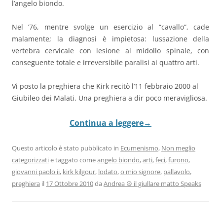
l’angelo biondo.
Nel ’76, mentre svolge un esercizio al “cavallo”, cade
malamente; la diagnosi è impietosa: lussazione della
vertebra cervicale con lesione al midollo spinale, con
conseguente totale e irreversibile paralisi ai quattro arti.
Vi posto la preghiera che Kirk recitò l’11 febbraio 2000 al
Giubileo dei Malati. Una preghiera a dir poco meravigliosa.
Continua a leggere
→
Questo articolo è stato pubblicato in
Ecumenismo
,
Non meglio
categorizzati
e taggato come
angelo biondo
,
arti
,
feci
,
furono
,
giovanni paolo ii
,
kirk kilgour
,
lodato
,
o mio signore
,
pallavolo
,
preghiera
il
17 Ottobre 2010
da
Andrea ☮ il giullare matto Speaks