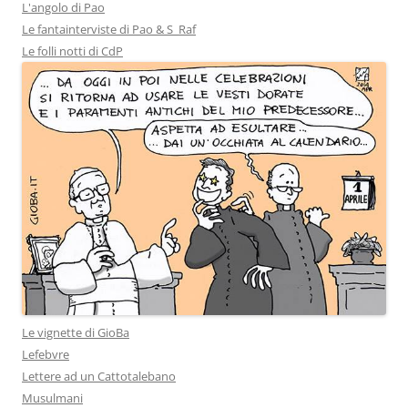
L'angolo di Pao
Le fantainterviste di Pao & S_Raf
Le folli notti di CdP
Le vignette di GioBa
Lefebvre
Lettere ad un Cattotalebano
Musulmani