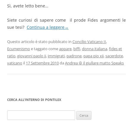
Sì, avete letto bene…
Siete curiosi di sapere come il prode Fides argomenti le
sue tesi?
Continua a leggere
→
Questo articolo è stato pubblicato in
Concilio Vaticano II
,
Ecumenismo
e taggato come
appare
,
biffi
,
donna italiana
,
fides et
ratio
,
giovanni paolo ii
,
immigrati
,
padrone
,
papa pio xii
,
sacerdote
,
vaticano
il
17 Settembre 2010
da
Andrea ☮ il giullare matto Speaks
CERCA ALL’INTERNO DI PONTILEX
Ricerca
per: