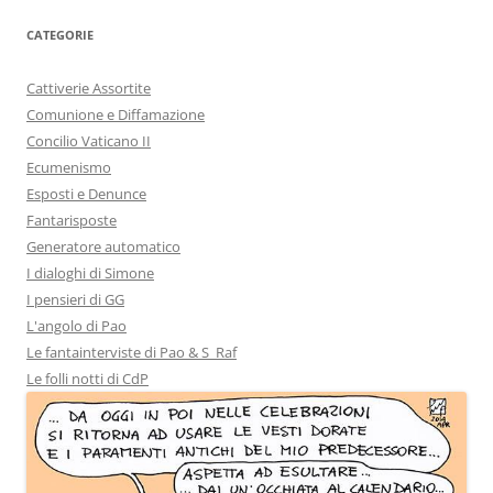
CATEGORIE
Cattiverie Assortite
Comunione e Diffamazione
Concilio Vaticano II
Ecumenismo
Esposti e Denunce
Fantarisposte
Generatore automatico
I dialoghi di Simone
I pensieri di GG
L'angolo di Pao
Le fantainterviste di Pao & S_Raf
Le folli notti di CdP