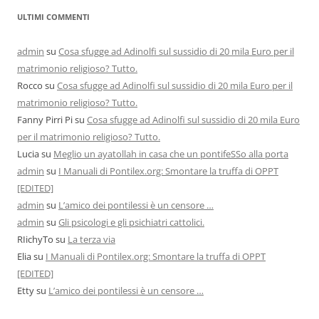
ULTIMI COMMENTI
admin
su
Cosa sfugge ad Adinolfi sul sussidio di 20 mila Euro per il
matrimonio religioso? Tutto.
Rocco
su
Cosa sfugge ad Adinolfi sul sussidio di 20 mila Euro per il
matrimonio religioso? Tutto.
Fanny Pirri Pi
su
Cosa sfugge ad Adinolfi sul sussidio di 20 mila Euro
per il matrimonio religioso? Tutto.
Lucia
su
Meglio un ayatollah in casa che un pontifeSSo alla porta
admin
su
I Manuali di Pontilex.org: Smontare la truffa di OPPT
[EDITED]
admin
su
L’amico dei pontilessi è un censore …
admin
su
Gli psicologi e gli psichiatri cattolici.
RIichyTo
su
La terza via
Elia
su
I Manuali di Pontilex.org: Smontare la truffa di OPPT
[EDITED]
Etty
su
L’amico dei pontilessi è un censore …