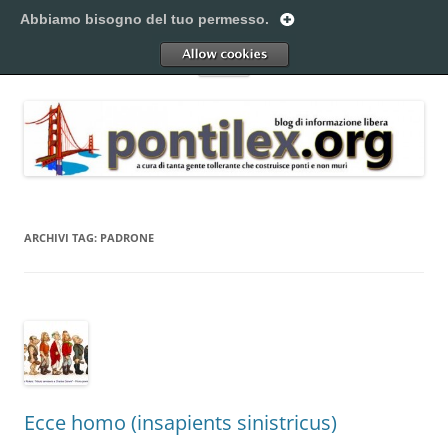
Vai
al
Abbiamo bisogno del tuo permesso.
Pontilex
contenuto
Creiamo ponti. Legalmente.
Allow
Menu
ARCHIVI TAG:
PADRONE
Ecce homo (insapients sinistricus)