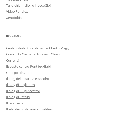
Tu lo chiami dio, io invece Zio!
Video Pontilex
Xenofobia
BLOGROLL
Centro studi Biblici di padre Alberto Maggi.
Comunità Cristiana di Base di Chieri
Current!
Esposto contro Pontifex/Babini
Gruppo "Il Guado"
Il blog del nostro Alessandro
Il blog di Cagliostro
Il blog di Luigi Accattoli
Il blog di Petrus
Il relativista
Il sito dei nostri amici Pontifessi.