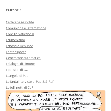
CATEGORIE
Cattiverie Assortite
Comunione e Diffamazione
Concilio Vaticano II
Ecumenismo
Esposti e Denunce
Fantarisposte
Generatore automatico
I dialoghi di Simone
I pensieri di GG
L'angolo di Pao
Le fantainterviste di Pao & S_Raf
Le folli notti di CdP