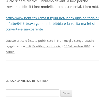
vuole “ridere dietro”… Ridiamo davanti a loro perchè
troviamo ridicoli i loro modelli, i loro testimonial, i loro miti.
http://www.pontifex.roma.it.nyud.net/index.php/editoriale/
il-fatto/5416-brava-gelmini-la-bibbia-e-la-verita-ma-lei-si-
converta-e-sia-coerente
Questo articolo è stato pubblicato in
Non meglio categorizzati
e
taggato come
miti
,
Pontifex
,
testimonial
il
14 Settembre 2010
da
admin
CERCA ALL’INTERNO DI PONTILEX
Ricerca
per: