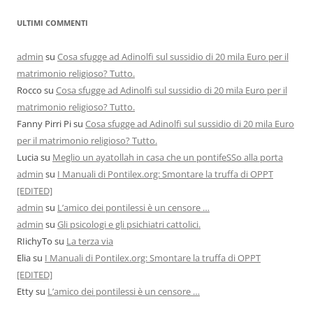
ULTIMI COMMENTI
admin
su
Cosa sfugge ad Adinolfi sul sussidio di 20 mila Euro per il
matrimonio religioso? Tutto.
Rocco
su
Cosa sfugge ad Adinolfi sul sussidio di 20 mila Euro per il
matrimonio religioso? Tutto.
Fanny Pirri Pi
su
Cosa sfugge ad Adinolfi sul sussidio di 20 mila Euro
per il matrimonio religioso? Tutto.
Lucia
su
Meglio un ayatollah in casa che un pontifeSSo alla porta
admin
su
I Manuali di Pontilex.org: Smontare la truffa di OPPT
[EDITED]
admin
su
L’amico dei pontilessi è un censore …
admin
su
Gli psicologi e gli psichiatri cattolici.
RIichyTo
su
La terza via
Elia
su
I Manuali di Pontilex.org: Smontare la truffa di OPPT
[EDITED]
Etty
su
L’amico dei pontilessi è un censore …