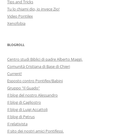
Tips and Tricks
Tu lo chiami dio, io invece Zio!
Video Pontilex
Xenofobia
BLOGROLL
Centro studi Biblici di padre Alberto Maggi.
Comunità Cristiana di Base di Chieri
Current!
Esposto contro Pontifex/Babini
Gruppo "Il Guado"
Il blog del nostro Alessandro
Il blog di Cagliostro
Il blog di Luigi Accattoli
Il blog di Petrus
Il relativista
Il sito dei nostri amici Pontifessi.