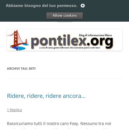
Vai
al
Abbiamo bisogno del tuo permesso.
Pontilex
contenuto
Creiamo ponti. Legalmente.
Allow
Menu
ARCHIVI TAG:
MITI
Ridere, ridere, ridere ancora…
1 Replica
Rassicuriamo tutti il nostro caro Foxy. Nessuno tra noi