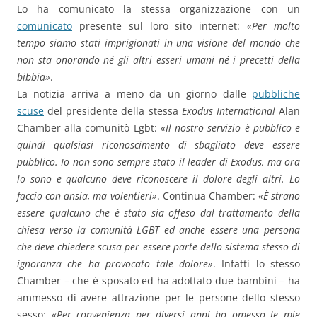
Lo ha comunicato la stessa organizzazione con un
comunicato
presente sul loro sito internet:
«
Per molto
tempo
siamo stati
imprigionati
in
una visione del mondo
che
non sta
onorando
né
gli altri esseri umani
né i precetti
della
bibbia
»
.
La notizia arriva a meno da un giorno dalle
pubbliche
scuse
del presidente della stessa
Exodus International
Alan
Chamber alla comunitò Lgbt:
«Il nostro servizio è pubblico e
quindi qualsiasi riconoscimento di sbagliato deve essere
pubblico. Io non sono sempre stato il leader di Exodus, ma ora
lo sono e qualcuno deve riconoscere il dolore degli altri. Lo
faccio con ansia, ma volentieri»
. Continua Chamber:
«È strano
essere qualcuno che è stato sia offeso dal trattamento della
chiesa verso la comunità LGBT ed anche essere una persona
che deve chiedere scusa per essere parte dello sistema stesso di
ignoranza che ha provocato tale dolore»
. Infatti lo stesso
Chamber – che è sposato ed ha adottato due bambini – ha
ammesso di avere attrazione per le persone dello stesso
sesso:
«Per convenienza per diversi anni ho omesso le mie