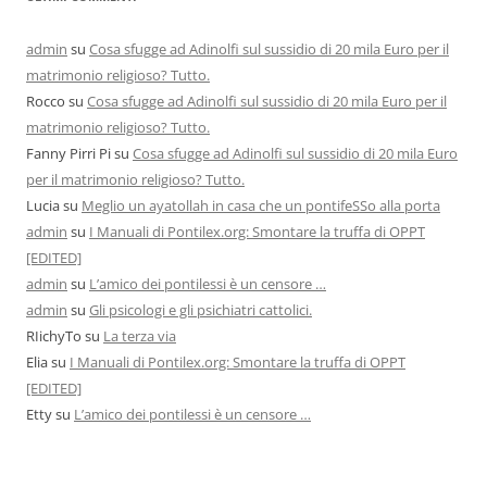
admin
su
Cosa sfugge ad Adinolfi sul sussidio di 20 mila Euro per il
matrimonio religioso? Tutto.
Rocco
su
Cosa sfugge ad Adinolfi sul sussidio di 20 mila Euro per il
matrimonio religioso? Tutto.
Fanny Pirri Pi
su
Cosa sfugge ad Adinolfi sul sussidio di 20 mila Euro
per il matrimonio religioso? Tutto.
Lucia
su
Meglio un ayatollah in casa che un pontifeSSo alla porta
admin
su
I Manuali di Pontilex.org: Smontare la truffa di OPPT
[EDITED]
admin
su
L’amico dei pontilessi è un censore …
admin
su
Gli psicologi e gli psichiatri cattolici.
RIichyTo
su
La terza via
Elia
su
I Manuali di Pontilex.org: Smontare la truffa di OPPT
[EDITED]
Etty
su
L’amico dei pontilessi è un censore …