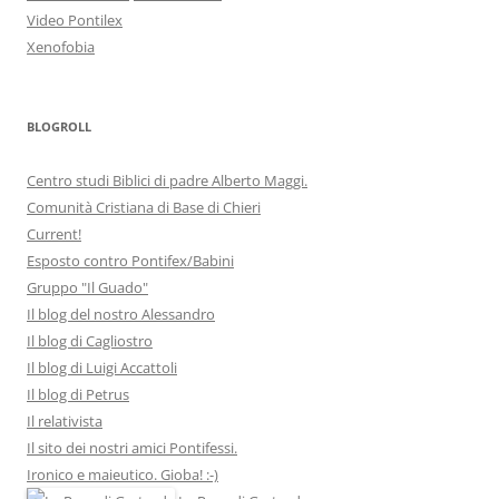
Video Pontilex
Xenofobia
BLOGROLL
Centro studi Biblici di padre Alberto Maggi.
Comunità Cristiana di Base di Chieri
Current!
Esposto contro Pontifex/Babini
Gruppo "Il Guado"
Il blog del nostro Alessandro
Il blog di Cagliostro
Il blog di Luigi Accattoli
Il blog di Petrus
Il relativista
Il sito dei nostri amici Pontifessi.
Ironico e maieutico. Gioba! :-)