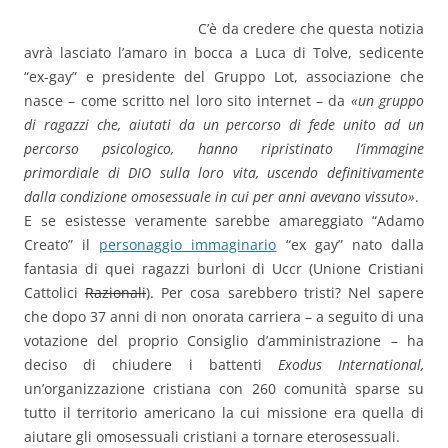
C’è da credere che questa notizia
avrà lasciato l’amaro in bocca a Luca di Tolve, sedicente
“ex-gay” e presidente del Gruppo Lot, associazione che
nasce – come scritto nel loro sito internet – da
«un gruppo
di ragazzi che, aiutati da un percorso di fede unito ad un
percorso psicologico, hanno ripristinato l’immagine
primordiale di DIO sulla loro vita, uscendo definitivamente
dalla condizione omosessuale in cui per anni avevano vissuto»
.
E se esistesse veramente sarebbe amareggiato “Adamo
Creato” il
personaggio immaginario
“ex gay” nato dalla
fantasia di quei ragazzi burloni di Uccr (Unione Cristiani
Cattolici
Razionali
). Per cosa sarebbero tristi? Nel sapere
che dopo 37 anni di non onorata carriera – a seguito di una
votazione del proprio Consiglio d’amministrazione – ha
deciso di chiudere i battenti
Exodus International,
un’organizzazione cristiana con 260 comunità sparse su
tutto il territorio americano la cui missione era quella di
aiutare gli omosessuali cristiani a tornare eterosessuali.