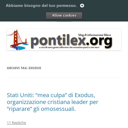
Vai
al
Abbiamo bisogno del tuo permesso.
Pontilex
contenuto
Creiamo ponti. Legalmente.
Allow
Menu
ARCHIVI TAG:
EXODUS
Stati Uniti: “mea culpa” di Exodus,
organizzazione cristiana leader per
“riparare” gli omosessuali.
11 Repliche