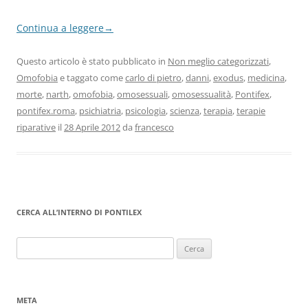
Continua a leggere
→
Questo articolo è stato pubblicato in
Non meglio categorizzati
,
Omofobia
e taggato come
carlo di pietro
,
danni
,
exodus
,
medicina
,
morte
,
narth
,
omofobia
,
omosessuali
,
omosessualità
,
Pontifex
,
pontifex.roma
,
psichiatria
,
psicologia
,
scienza
,
terapia
,
terapie
riparative
il
28 Aprile 2012
da
francesco
CERCA ALL’INTERNO DI PONTILEX
Ricerca
per:
META