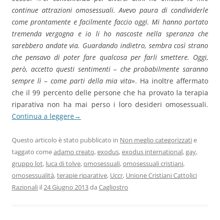
continue attrazioni omosessuali. Avevo paura di condividerle
come prontamente e facilmente faccio oggi. Mi hanno portato
tremenda vergogna e io li ho nascoste nella speranza che
sarebbero andate via. Guardando indietro, sembra così strano
che pensavo di poter fare qualcosa per farli smettere. Oggi,
però, accetto questi sentimenti – che probabilmente saranno
sempre lì – come parti della mia vita»
. Ha inoltre affermato
che il 99 percento delle persone che ha provato la terapia
riparativa non ha mai perso i loro desideri omosessuali.
Continua a leggere
→
Questo articolo è stato pubblicato in
Non meglio categorizzati
e
taggato come
adamo creato
,
exodus
,
exodus international
,
gay
,
gruppo lot
,
luca di tolve
,
omosessuali
,
omosessuali cristiani
,
omosessualità
,
terapie riparative
,
Uccr
,
Unione Cristiani Cattolici
Razionali
il
24 Giugno 2013
da
Cagliostro