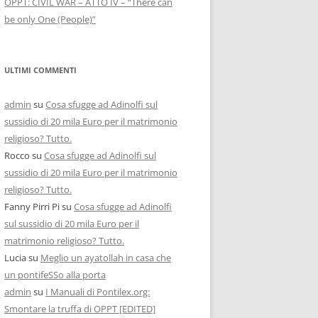
OPPT: CIVIL WAR – ATTO IV – “There can
be only One (People)”
ULTIMI COMMENTI
admin
su
Cosa sfugge ad Adinolfi sul
sussidio di 20 mila Euro per il matrimonio
religioso? Tutto.
Rocco
su
Cosa sfugge ad Adinolfi sul
sussidio di 20 mila Euro per il matrimonio
religioso? Tutto.
Fanny Pirri Pi
su
Cosa sfugge ad Adinolfi
sul sussidio di 20 mila Euro per il
matrimonio religioso? Tutto.
Lucia
su
Meglio un ayatollah in casa che
un pontifeSSo alla porta
admin
su
I Manuali di Pontilex.org:
Smontare la truffa di OPPT [EDITED]