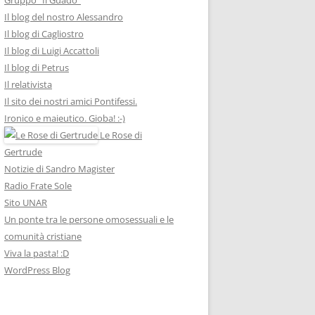
Il blog del nostro Alessandro
Il blog di Cagliostro
Il blog di Luigi Accattoli
Il blog di Petrus
Il relativista
Il sito dei nostri amici Pontifessi.
Ironico e maieutico. Gioba! :-)
Le Rose di
Gertrude
Notizie di Sandro Magister
Radio Frate Sole
Sito UNAR
Un ponte tra le persone omosessuali e le
comunità cristiane
Viva la pasta! :D
WordPress Blog