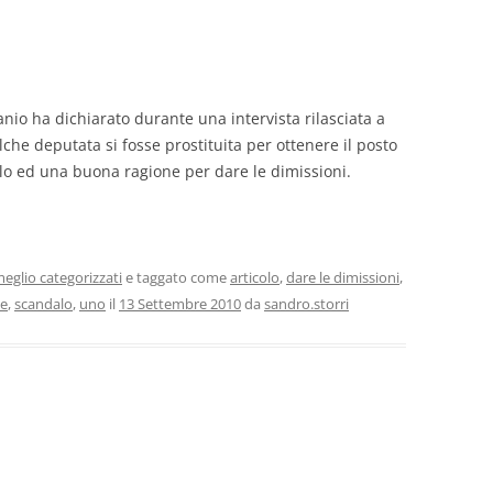
nio ha dichiarato durante una intervista rilasciata a
he deputata si fosse prostituita per ottenere il posto
o ed una buona ragione per dare le dimissioni.
eglio categorizzati
e taggato come
articolo
,
dare le dimissioni
,
ne
,
scandalo
,
uno
il
13 Settembre 2010
da
sandro.storri