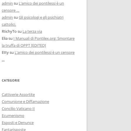
admin
su
L’amico dei pontilessi è un
censore …
admin
su
Gli psicologi e gli psichiatri
cattolici.
RIichyTo
su
La terza via
Elia
su
I Manuali di Pontilex.org: Smontare
la truffa di OPPT [EDITED]
Etty
su
L’amico dei pontilessi è un censore
…
CATEGORIE
Cattiverie Assortite
Comunione e Diffamazione
Concilio Vaticano II
Ecumenismo
Esposti e Denunce
Fantarisposte