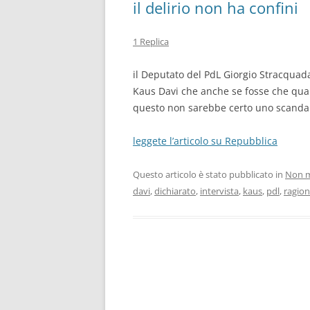
il delirio non ha confini
1 Replica
il Deputato del PdL Giorgio Stracquada
Kaus Davi che anche se fosse che qualc
questo non sarebbe certo uno scandal
leggete l’articolo su Repubblica
Questo articolo è stato pubblicato in
Non m
davi
,
dichiarato
,
intervista
,
kaus
,
pdl
,
ragio