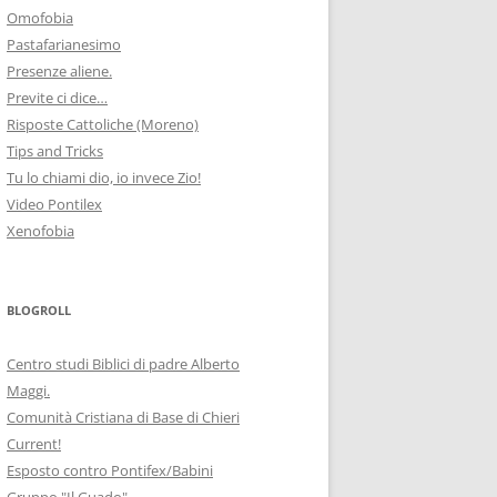
Omofobia
Pastafarianesimo
Presenze aliene.
Previte ci dice…
Risposte Cattoliche (Moreno)
Tips and Tricks
Tu lo chiami dio, io invece Zio!
Video Pontilex
Xenofobia
BLOGROLL
Centro studi Biblici di padre Alberto
Maggi.
Comunità Cristiana di Base di Chieri
Current!
Esposto contro Pontifex/Babini
Gruppo "Il Guado"