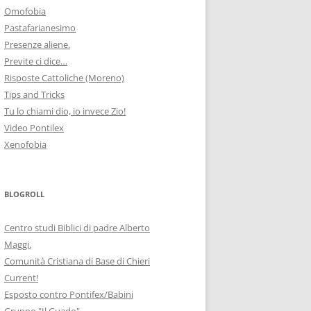
Omofobia
Pastafarianesimo
Presenze aliene.
Previte ci dice…
Risposte Cattoliche (Moreno)
Tips and Tricks
Tu lo chiami dio, io invece Zio!
Video Pontilex
Xenofobia
BLOGROLL
Centro studi Biblici di padre Alberto
Maggi.
Comunità Cristiana di Base di Chieri
Current!
Esposto contro Pontifex/Babini
Gruppo "Il Guado"