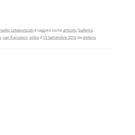
eglio categorizzati
e taggato come
articolo
,
ballerini
,
o
,
san francesco
,
solito
il
15 Settembre 2010
da
stefano