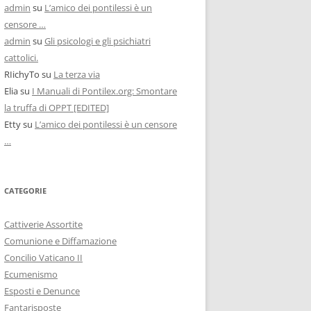
admin
su
L’amico dei pontilessi è un
censore …
admin
su
Gli psicologi e gli psichiatri
cattolici.
RIichyTo
su
La terza via
Elia
su
I Manuali di Pontilex.org: Smontare
la truffa di OPPT [EDITED]
Etty
su
L’amico dei pontilessi è un censore
…
CATEGORIE
Cattiverie Assortite
Comunione e Diffamazione
Concilio Vaticano II
Ecumenismo
Esposti e Denunce
Fantarisposte