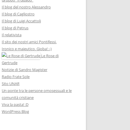
Il blog del nostro Alessandro
Il blog di Cagliostro
Il blog di Luigi Accattoli
Il blog di Petrus
Il relativista
Il sito dei nostri amici Pontifessi.
Ironico e maieutico. Gioba! :-)
Le Rose di
Gertrude
Notizie di Sandro Magister
Radio Frate Sole
Sito UNAR
Un ponte tra le persone omosessuali e le
comunità cristiane
Viva la pasta! :D
WordPress Blog