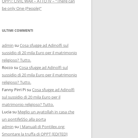
OPPT: CIVIL WAR – ATTO IV – “There can
be only One (People)”
ULTIMI COMMENTI
admin
su
Cosa sfugge ad Adinolfi sul
sussidio di 20 mila Euro per il matrimonio
religioso? Tutto.
Rocco
su
Cosa sfugge ad Adinolfi sul
sussidio di 20 mila Euro per il matrimonio
religioso? Tutto.
Fanny Pirri Pi
su
Cosa sfugge ad Adinolfi
sul sussidio di 20 mila Euro per il
matrimonio religioso? Tutto.
Lucia
su
Meglio un ayatollah in casa che
un pontifeSSo alla porta
admin
su
I Manuali di Pontilex.org:
Smontare la truffa di OPPT [EDITED]