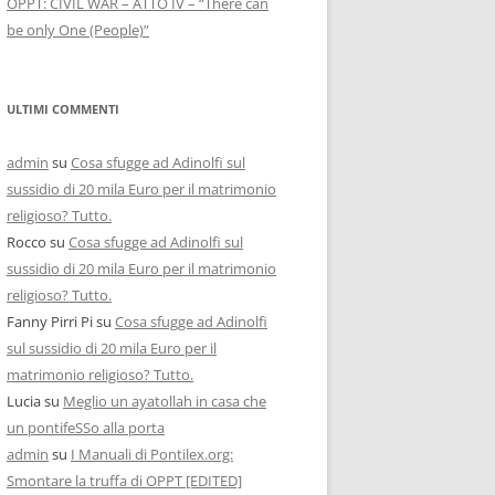
OPPT: CIVIL WAR – ATTO IV – “There can
be only One (People)”
ULTIMI COMMENTI
admin
su
Cosa sfugge ad Adinolfi sul
sussidio di 20 mila Euro per il matrimonio
religioso? Tutto.
Rocco
su
Cosa sfugge ad Adinolfi sul
sussidio di 20 mila Euro per il matrimonio
religioso? Tutto.
Fanny Pirri Pi
su
Cosa sfugge ad Adinolfi
sul sussidio di 20 mila Euro per il
matrimonio religioso? Tutto.
Lucia
su
Meglio un ayatollah in casa che
un pontifeSSo alla porta
admin
su
I Manuali di Pontilex.org:
Smontare la truffa di OPPT [EDITED]