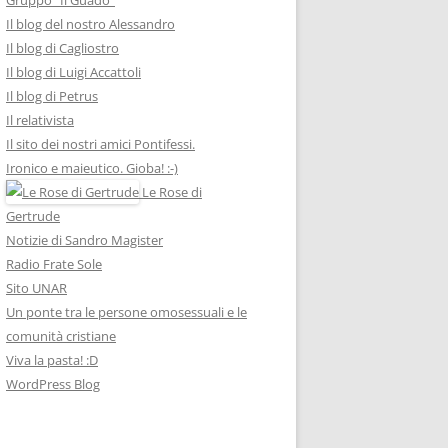
Il blog del nostro Alessandro
Il blog di Cagliostro
Il blog di Luigi Accattoli
Il blog di Petrus
Il relativista
Il sito dei nostri amici Pontifessi.
Ironico e maieutico. Gioba! :-)
Le Rose di
Gertrude
Notizie di Sandro Magister
Radio Frate Sole
Sito UNAR
Un ponte tra le persone omosessuali e le
comunità cristiane
Viva la pasta! :D
WordPress Blog