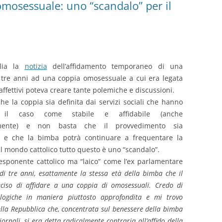
omosessuale: uno “scandalo” per il
alia la
notizia
dell’affidamento temporaneo di una
tre anni ad una coppia omosessuale a cui era legata
affettivi poteva creare tante polemiche e discussioni.
e la coppia sia definita dai servizi sociali che hanno
 il caso come stabile e affidabile (anche
mente) e non basta che il provvedimento sia
 e che la bimba potrà continuare a frequentare la
l mondo cattolico tutto questo è uno “scandalo”.
sponente cattolico ma “laico” come l’ex parlamentare
di tre anni, esattamente la stessa età della bimba che il
ciso di affidare a una coppia di omosessuali. Credo di
logiche in maniera piuttosto approfondita e mi trovo
ella Repubblica che, concentrata sul benessere della bimba
ornali, si era detta radicalmente contraria all’affido della