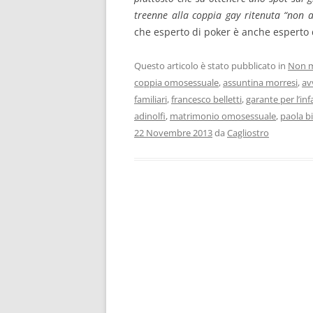
treenne alla coppia gay ritenuta “non al
che esperto di poker è anche esperto d
Questo articolo è stato pubblicato in
Non m
coppia omosessuale
,
assuntina morresi
,
av
familiari
,
francesco belletti
,
garante per l’inf
adinolfi
,
matrimonio omosessuale
,
paola bi
22 Novembre 2013
da
Cagliostro