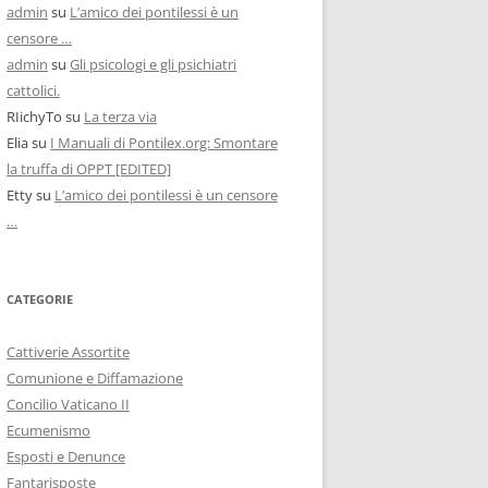
admin
su
L’amico dei pontilessi è un
censore …
admin
su
Gli psicologi e gli psichiatri
cattolici.
RIichyTo
su
La terza via
Elia
su
I Manuali di Pontilex.org: Smontare
la truffa di OPPT [EDITED]
Etty
su
L’amico dei pontilessi è un censore
…
CATEGORIE
Cattiverie Assortite
Comunione e Diffamazione
Concilio Vaticano II
Ecumenismo
Esposti e Denunce
Fantarisposte