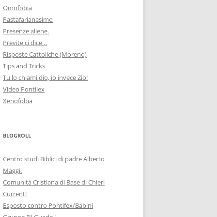
Omofobia
Pastafarianesimo
Presenze aliene.
Previte ci dice…
Risposte Cattoliche (Moreno)
Tips and Tricks
Tu lo chiami dio, io invece Zio!
Video Pontilex
Xenofobia
BLOGROLL
Centro studi Biblici di padre Alberto
Maggi.
Comunità Cristiana di Base di Chieri
Current!
Esposto contro Pontifex/Babini
Gruppo "Il Guado"