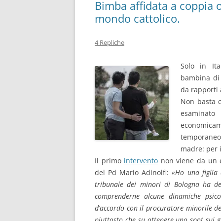
Bimba affidata a coppia 
mondo cattolico.
4 Repliche
Solo in It
bambina di 
da rapporti 
Non basta ch
esaminato
economica
temporaneo
madre: per i
Il primo
intervento
non viene da un e
del Pd Mario Adinolfi:
«Ho una figlia 
tribunale dei minori di Bologna ha de
comprenderne alcune dinamiche psico
d’accordo con il procuratore minorile d
piuttosto che su ottenere uno spot sui gi