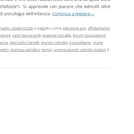
l’altezza”
»
. Si apprende con piacere che Adinolfi oltre
i psicologia dell’infanzia.
Continua a leggere
→
eglio categorizzati
e taggato come
adozione gay
,
affidamento
venire
,
carlo giovanardi
,
eugenia roccella
,
forum associazioni
anzia
,
giancarlo Cerrelli
,
giuristi cattolici
,
il sussidiario
,
mario
netti
,
stampa cattolica
,
tempi
,
unione giuristi cattolici italiani
il