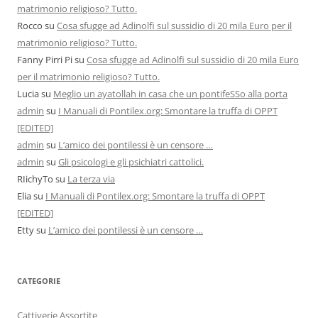
matrimonio religioso? Tutto.
Rocco
su
Cosa sfugge ad Adinolfi sul sussidio di 20 mila Euro per il
matrimonio religioso? Tutto.
Fanny Pirri Pi
su
Cosa sfugge ad Adinolfi sul sussidio di 20 mila Euro
per il matrimonio religioso? Tutto.
Lucia
su
Meglio un ayatollah in casa che un pontifeSSo alla porta
admin
su
I Manuali di Pontilex.org: Smontare la truffa di OPPT
[EDITED]
admin
su
L’amico dei pontilessi è un censore …
admin
su
Gli psicologi e gli psichiatri cattolici.
RIichyTo
su
La terza via
Elia
su
I Manuali di Pontilex.org: Smontare la truffa di OPPT
[EDITED]
Etty
su
L’amico dei pontilessi è un censore …
CATEGORIE
Cattiverie Assortite