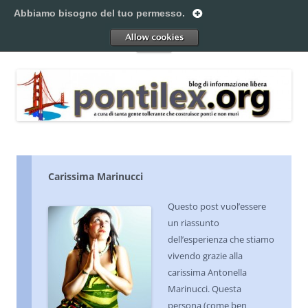
Vai
al
Abbiamo bisogno del tuo permesso.
Pontilex
contenuto
Creiamo ponti. Legalmente.
Allow
Menu
Carissima Marinucci
Questo post vuol’essere
un riassunto
dell’esperienza che stiamo
vivendo grazie alla
carissima Antonella
Marinucci. Questa
persona (come ben