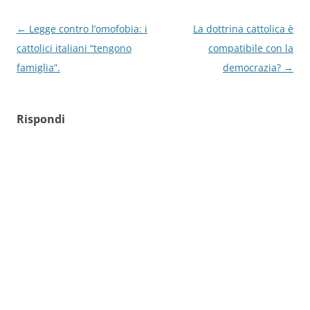
Navigazione
←
Legge contro l’omofobia: i
La dottrina cattolica è
articolo
cattolici italiani “tengono
compatibile con la
famiglia”.
democrazia?
→
Rispondi