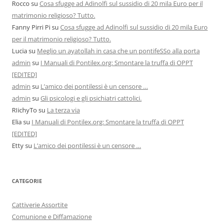
Rocco
su
Cosa sfugge ad Adinolfi sul sussidio di 20 mila Euro per il
matrimonio religioso? Tutto.
Fanny Pirri Pi
su
Cosa sfugge ad Adinolfi sul sussidio di 20 mila Euro
per il matrimonio religioso? Tutto.
Lucia
su
Meglio un ayatollah in casa che un pontifeSSo alla porta
admin
su
I Manuali di Pontilex.org: Smontare la truffa di OPPT
[EDITED]
admin
su
L’amico dei pontilessi è un censore …
admin
su
Gli psicologi e gli psichiatri cattolici.
RIichyTo
su
La terza via
Elia
su
I Manuali di Pontilex.org: Smontare la truffa di OPPT
[EDITED]
Etty
su
L’amico dei pontilessi è un censore …
CATEGORIE
Cattiverie Assortite
Comunione e Diffamazione