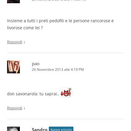
Insieme a tutti i preti pedofili e le persone rancorose e
livorose come lei ?
↓
Rispondi
pao
26 Novembre 2013 alle 4:19 PM
don savonarola: tu saprai..
↓
Rispondi
Sandro
Autore articolo