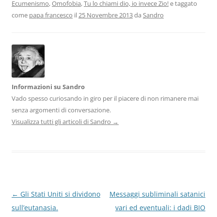
Ecumenismo
,
Omofobia
,
Tu lo chiami dio, io invece Zio!
e taggato
come
papa francesco
il
25 Novembre 2013
da
Sandro
Informazioni su Sandro
Vado spesso curiosando in giro per il piacere di non rimanere mai
senza argomenti di conversazione.
Visualizza tutti gli articoli di Sandro
→
Navigazione
←
Gli Stati Uniti si dividono
Messaggi subliminali satanici
articolo
sull’eutanasia.
vari ed eventuali: i dadi BIO