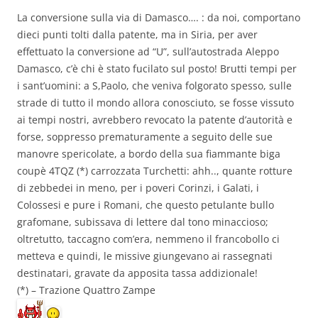
La conversione sulla via di Damasco…. : da noi, comportano
dieci punti tolti dalla patente, ma in Siria, per aver
effettuato la conversione ad “U”, sull’autostrada Aleppo
Damasco, c’è chi è stato fucilato sul posto! Brutti tempi per
i sant’uomini: a S,Paolo, che veniva folgorato spesso, sulle
strade di tutto il mondo allora conosciuto, se fosse vissuto
ai tempi nostri, avrebbero revocato la patente d’autorità e
forse, soppresso prematuramente a seguito delle sue
manovre spericolate, a bordo della sua fiammante biga
coupè 4TQZ (*) carrozzata Turchetti: ahh.., quante rotture
di zebbedei in meno, per i poveri Corinzi, i Galati, i
Colossesi e pure i Romani, che questo petulante bullo
grafomane, subissava di lettere dal tono minaccioso;
oltretutto, taccagno com’era, nemmeno il francobollo ci
metteva e quindi, le missive giungevano ai rassegnati
destinatari, gravate da apposita tassa addizionale!
(*) – Trazione Quattro Zampe