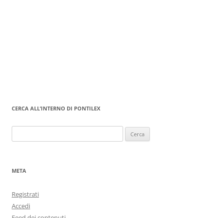
CERCA ALL’INTERNO DI PONTILEX
Ricerca
per:
META
Registrati
Accedi
Feed dei contenuti