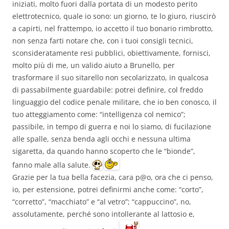
iniziati, molto fuori dalla portata di un modesto perito
elettrotecnico, quale io sono: un giorno, te lo giuro, riuscirò
a capirti, nel frattempo, io accetto il tuo bonario rimbrotto,
non senza farti notare che, con i tuoi consigli tecnici,
sconsideratamente resi pubblici, obiettivamente, fornisci,
molto più di me, un valido aiuto a Brunello, per
trasformare il suo sitarello non secolarizzato, in qualcosa
di passabilmente guardabile: potrei definire, col freddo
linguaggio del codice penale militare, che io ben conosco, il
tuo atteggiamento come: “intelligenza col nemico”;
passibile, in tempo di guerra e noi lo siamo, di fucilazione
alle spalle, senza benda agli occhi e nessuna ultima
sigaretta, da quando hanno scoperto che le “bionde”,
fanno male alla salute.
Grazie per la tua bella facezia, cara p@o, ora che ci penso,
io, per estensione, potrei definirmi anche come: “corto”,
“corretto”, “macchiato” e “al vetro”; “cappuccino”, no,
assolutamente, perché sono intollerante al lattosio e,