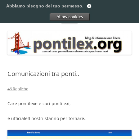
Vai
al
Abbiamo bisogno del tuo permesso.
Pontilex
contenuto
Creiamo ponti. Legalmente.
Allow
Menu
Comunicazioni tra ponti..
46 Repliche
Care pontilexe e cari pontilexi,
é ufficiale!
I nostri stanno per tornare..