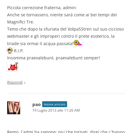
Piccola correzione fraterna, admin:
Anche se tornassero, niente sará come ai bei tempi dei
Magnifici Tre.
Temo che dopo la sfuriata del VolpaSStren sul suo ciccioso
webmaster e gli improperi contro il prete esoterico, la
triade sia ormai il acqua passata!
R.I.P.
Insomma praevalebunt, praevalebunt semper!
↓
Rispondi
pao
Autore articolo
19 Luglio 2013 alle 11:26 AM
Remo, l´admi ha ragione: piu´che tornati, direi che c´hanno