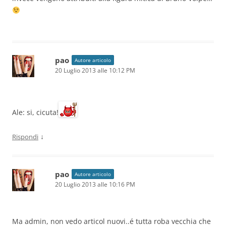
pao
Autore articolo
20 Luglio 2013 alle 10:12 PM
Ale: si, cicuta!
↓
Rispondi
pao
Autore articolo
20 Luglio 2013 alle 10:16 PM
Ma admin, non vedo articol nuovi..é tutta roba vecchia che