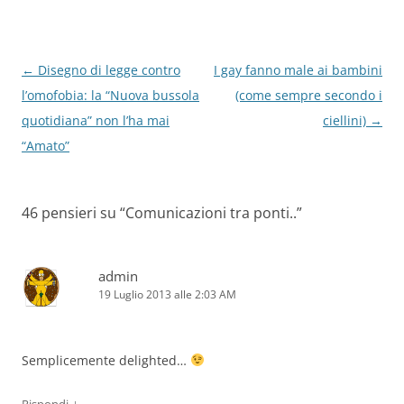
Navigazione
←
Disegno di legge contro
I gay fanno male ai bambini
articolo
l’omofobia: la “Nuova bussola
(come sempre secondo i
quotidiana” non l’ha mai
ciellini)
→
“Amato”
46 pensieri su “
Comunicazioni tra ponti..
”
admin
19 Luglio 2013 alle 2:03 AM
Semplicemente delighted…
↓
Rispondi