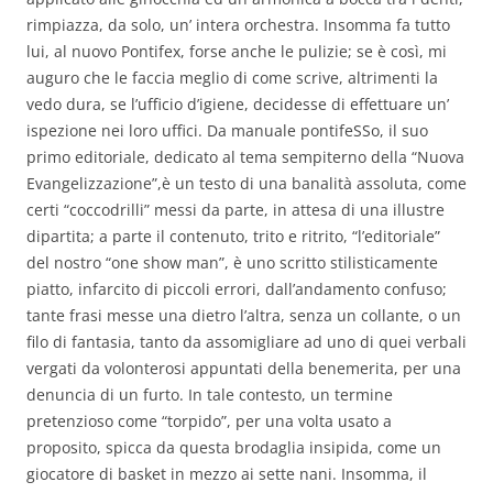
rimpiazza, da solo, un’ intera orchestra. Insomma fa tutto
lui, al nuovo Pontifex, forse anche le pulizie; se è così, mi
auguro che le faccia meglio di come scrive, altrimenti la
vedo dura, se l’ufficio d’igiene, decidesse di effettuare un’
ispezione nei loro uffici. Da manuale pontifeSSo, il suo
primo editoriale, dedicato al tema sempiterno della “Nuova
Evangelizzazione”,è un testo di una banalità assoluta, come
certi “coccodrilli” messi da parte, in attesa di una illustre
dipartita; a parte il contenuto, trito e ritrito, “l’editoriale”
del nostro “one show man”, è uno scritto stilisticamente
piatto, infarcito di piccoli errori, dall’andamento confuso;
tante frasi messe una dietro l’altra, senza un collante, o un
filo di fantasia, tanto da assomigliare ad uno di quei verbali
vergati da volonterosi appuntati della benemerita, per una
denuncia di un furto. In tale contesto, un termine
pretenzioso come “torpido”, per una volta usato a
proposito, spicca da questa brodaglia insipida, come un
giocatore di basket in mezzo ai sette nani. Insomma, il