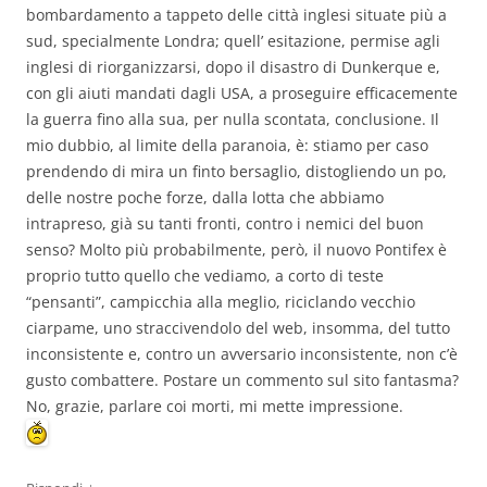
bombardamento a tappeto delle città inglesi situate più a
sud, specialmente Londra; quell’ esitazione, permise agli
inglesi di riorganizzarsi, dopo il disastro di Dunkerque e,
con gli aiuti mandati dagli USA, a proseguire efficacemente
la guerra fino alla sua, per nulla scontata, conclusione. Il
mio dubbio, al limite della paranoia, è: stiamo per caso
prendendo di mira un finto bersaglio, distogliendo un po,
delle nostre poche forze, dalla lotta che abbiamo
intrapreso, già su tanti fronti, contro i nemici del buon
senso? Molto più probabilmente, però, il nuovo Pontifex è
proprio tutto quello che vediamo, a corto di teste
“pensanti”, campicchia alla meglio, riciclando vecchio
ciarpame, uno straccivendolo del web, insomma, del tutto
inconsistente e, contro un avversario inconsistente, non c’è
gusto combattere. Postare un commento sul sito fantasma?
No, grazie, parlare coi morti, mi mette impressione.