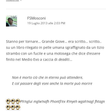
FSMosconi
19 Luglio 2013 alle 2:03 PM
Stanno per tornare… Grande Giove… era scritto… scritto..
su un libro rilegato in pelle umana sgraffignato da un tizio
strambo con un fucile e una motosega che dice d’essere
finito nel Medio Evo a caccia di
deaditi
…
Non è morto ciò che in eterno può attendere,
E col passare degli eoni anche la morte può morire
Ph’nglui mglw’nafh Phontfi’ex R’myeh wgah’nagl fhtagn