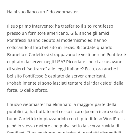
Ha al suo fianco un Fido webmaster.
Il suo primo intervento: ha trasferito il sito Pontifesso
presso un fornitore americano. Già, anche gli amici
Pontifessi hanno ceduto al modernismo ed hanno
collocando il loro bel sito in Texas. Ricordate quando
Brunello e Carletto si strappavano le vesti perchè Pontilex è
ospitato da server negli USA? Ricordate che ci accusavano
di volerci “sottrarre” alle leggi italiane? Ecco, ora anche il
bel sito Pontifesso è ospitato da server americani.
Probabilmente si sono lasciati tentare dal “dark side” della
forza. O dello sforzo.
I nuovo webmaster ha eliminato la maggior parte della
pubblicità, ha buttato nel cesso il caro Joomla (caro solo al
buon Carletto) rimpiazzandolo con il più diffuso WordPress
(cioè lo stesso motore che pulsa sotto la scorza ruvida di
Pontilex). Ci ha aggiunto un pizzico di prodotti disponibili