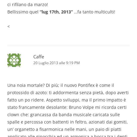
ci rifilano da marzo!
Bellissimo quel
“lug 17th, 2013”
…fa tanto multiculti!
<
Caffe
20 Luglio 2013 alle 9:19 PM
Una noia mortale? Di più; il nuovo Pontifex è come il
protossido di azoto: ti addormenta senza pietà, dopo averti
fatto un po ridere. Aspetto sviluppi, ma il primo impatto è
stato francamente desolante: Bruno Volpe mi ricorda certi
clown che: grancassa da banda musicale caricata sulle
spalle e percossa con battenti in feltro, azionati dai gomiti,
un’ organetto a fisarmonica nelle mani, un paio di piatti
applicato alle ginocchia ed un armonica a bocca tra i denti,