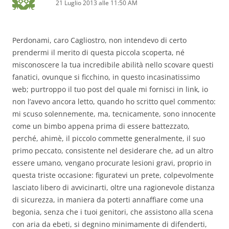
21 Luglio 2013 alle 11:50 AM
Perdonami, caro Cagliostro, non intendevo di certo
prendermi il merito di questa piccola scoperta, né
misconoscere la tua incredibile abilità nello scovare questi
fanatici, ovunque si ficchino, in questo incasinatissimo
web; purtroppo il tuo post del quale mi fornisci in link, io
non l’avevo ancora letto, quando ho scritto quel commento:
mi scuso solennemente, ma, tecnicamente, sono innocente
come un bimbo appena prima di essere battezzato,
perché, ahimè, il piccolo commette generalmente, il suo
primo peccato, consistente nel desiderare che, ad un altro
essere umano, vengano procurate lesioni gravi, proprio in
questa triste occasione: figuratevi un prete, colpevolmente
lasciato libero di avvicinarti, oltre una ragionevole distanza
di sicurezza, in maniera da poterti annaffiare come una
begonia, senza che i tuoi genitori, che assistono alla scena
con aria da ebeti, si degnino minimamente di difenderti,