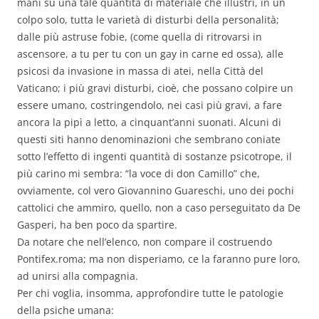
mani su una tale quantità di materiale che illustri, in un
colpo solo, tutta le varietà di disturbi della personalità;
dalle più astruse fobie, (come quella di ritrovarsi in
ascensore, a tu per tu con un gay in carne ed ossa), alle
psicosi da invasione in massa di atei, nella Città del
Vaticano; i più gravi disturbi, cioè, che possano colpire un
essere umano, costringendolo, nei casi più gravi, a fare
ancora la pipì a letto, a cinquant’anni suonati. Alcuni di
questi siti hanno denominazioni che sembrano coniate
sotto l’effetto di ingenti quantità di sostanze psicotrope, il
più carino mi sembra: “la voce di don Camillo” che,
ovviamente, col vero Giovannino Guareschi, uno dei pochi
cattolici che ammiro, quello, non a caso perseguitato da De
Gasperi, ha ben poco da spartire.
Da notare che nell’elenco, non compare il costruendo
Pontifex.roma; ma non disperiamo, ce la faranno pure loro,
ad unirsi alla compagnia.
Per chi voglia, insomma, approfondire tutte le patologie
della psiche umana: