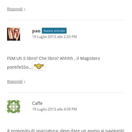
↓
Rispondi
pao
Autore articolo
19 Luglio 2013 alle 2:20 PM
FSM:Uh il libro? Che libro? Ahhhh , il Magistero
pontifeSSo….
↓
Rispondi
Caffe
19 Luglio 2013 alle 4:59 PM
A proposito di spazzatura: devo dare un avviso ai naviganti: