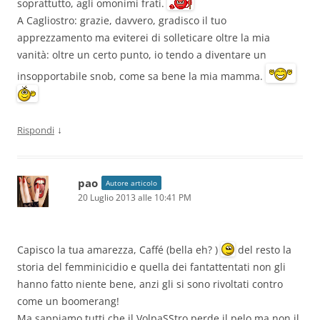
soprattutto, agli omonimi frati.
A Cagliostro: grazie, davvero, gradisco il tuo
apprezzamento ma eviterei di solleticare oltre la mia
vanità: oltre un certo punto, io tendo a diventare un
insopportabile snob, come sa bene la mia mamma.
↓
Rispondi
pao
Autore articolo
20 Luglio 2013 alle 10:41 PM
Capisco la tua amarezza, Caffé (bella eh? )
del resto la
storia del femminicidio e quella dei fantattentati non gli
hanno fatto niente bene, anzi gli si sono rivoltati contro
come un boomerang!
Ma sappiamo tutti che il VolpaSStro perde il pelo ma non il