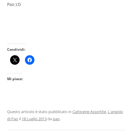
Pao ):D
Condividi:
Mi piace:
Questo articolo è stato pubblicato in
Cattiverie Assortite
,
L'angolo
di Pao
il
18 Luglio 2013
da
pao
.