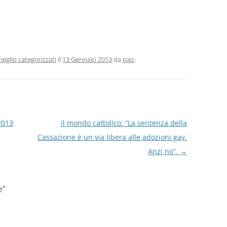
eglio categorizzati
il
13 Gennaio 2013
da
pao
.
2013
Il mondo cattolico: “La sentenza della
Cassazione è un via libera alle adozioni gay.
Anzi no”.
→
e
”