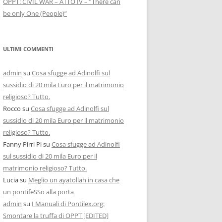
OPPT: CIVIL WAR – ATTO IV – “There can
be only One (People)”
ULTIMI COMMENTI
admin
su
Cosa sfugge ad Adinolfi sul
sussidio di 20 mila Euro per il matrimonio
religioso? Tutto.
Rocco
su
Cosa sfugge ad Adinolfi sul
sussidio di 20 mila Euro per il matrimonio
religioso? Tutto.
Fanny Pirri Pi
su
Cosa sfugge ad Adinolfi
sul sussidio di 20 mila Euro per il
matrimonio religioso? Tutto.
Lucia
su
Meglio un ayatollah in casa che
un pontifeSSo alla porta
admin
su
I Manuali di Pontilex.org:
Smontare la truffa di OPPT [EDITED]