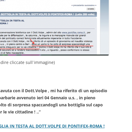
ndire cliccate sull´immagine)
vuta con il Dott.Volpe , mi ha riferito di un episodio
barbarie avvenuto ieri 04 Gennaio u.s. , in pieno
lto di sorpresa spaccandogli una bottiglia sul capo
le vie cittadine ! ..”
IA IN TESTA AL DOTT.VOLPE DI PONTIFEX-ROMA !