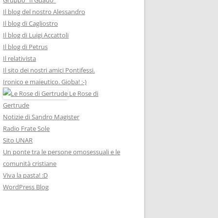
Il blog del nostro Alessandro
Il blog di Cagliostro
Il blog di Luigi Accattoli
Il blog di Petrus
Il relativista
Il sito dei nostri amici Pontifessi.
Ironico e maieutico. Gioba! :-)
Le Rose di
Gertrude
Notizie di Sandro Magister
Radio Frate Sole
Sito UNAR
Un ponte tra le persone omosessuali e le
comunità cristiane
Viva la pasta! :D
WordPress Blog