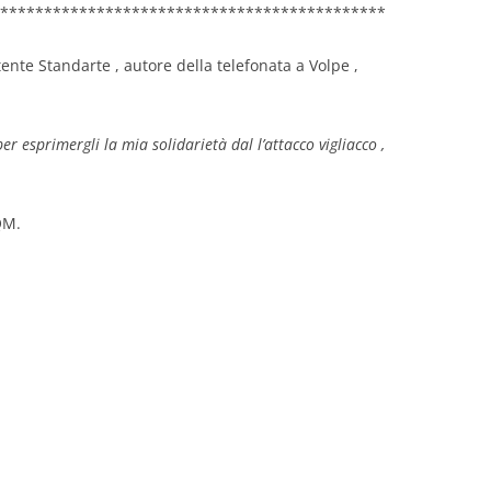
********************************************
nte Standarte , autore della telefonata a Volpe ,
r esprimergli la mia solidarietà dal l’attacco vigliacco ,
QM.