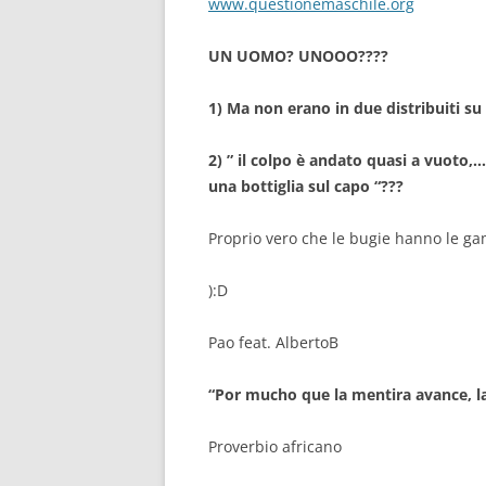
www.questionemaschile.org
UN UOMO? UNOOO????
1) Ma non erano in due distribuiti s
2) ” il colpo è andato quasi a vuoto
una bottiglia sul capo “???
Proprio vero che le bugie hanno le ga
):D
Pao feat. AlbertoB
“Por mucho que la mentira avance, la
Proverbio africano