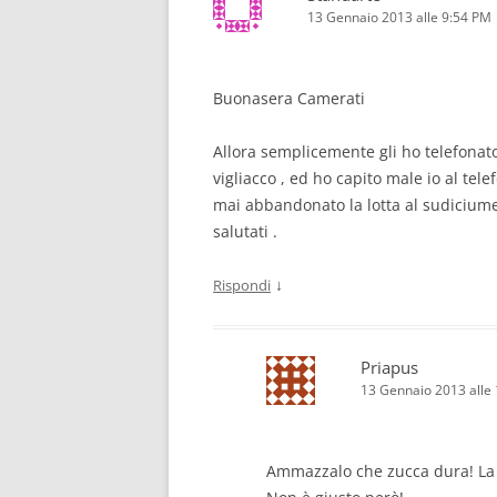
13 Gennaio 2013 alle 9:54 PM
Buonasera Camerati
Allora semplicemente gli ho telefonato 
vigliacco , ed ho capito male io al te
mai abbandonato la lotta al sudiciume 
salutati .
↓
Rispondi
Priapus
13 Gennaio 2013 alle
Ammazzalo che zucca dura! La p