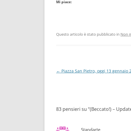
Mi piace:
Questo articolo è stato pubblicato in
Non m
Navigazione
←
Piazza San Pietro, oggi 13 gennaio 
articolo
83 pensieri su “
(Beccato!) – Updat
Standarte