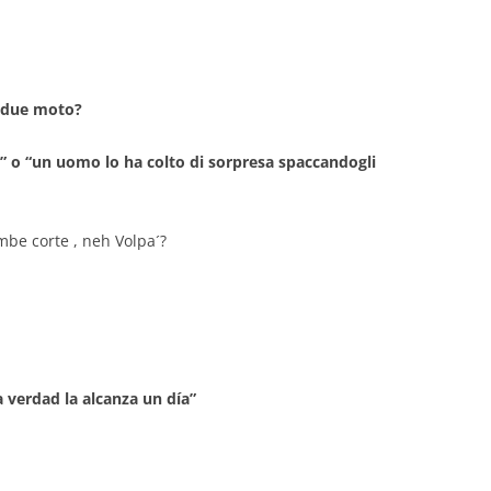
u due moto?
,…” o “un uomo lo ha colto di sorpresa spaccandogli
mbe corte , neh Volpa´?
 verdad la alcanza un día”