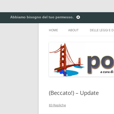
Vai
al
Abbiamo bisogno del tuo permesso.
contenuto
Creiamo ponti. Legalmente.
Pontilex
HOME
ABOUT
DELLE LEGGI E D
BIGINO DI GIUR
CREATIVE COM
DEL COPYRIGHT 
ELENCO DELLE A
DEI NICKNAME.
PRIVACY POLICY
(Beccato!) – Update
83 Repliche