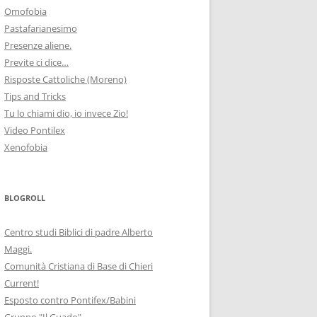
Omofobia
Pastafarianesimo
Presenze aliene.
Previte ci dice…
Risposte Cattoliche (Moreno)
Tips and Tricks
Tu lo chiami dio, io invece Zio!
Video Pontilex
Xenofobia
BLOGROLL
Centro studi Biblici di padre Alberto
Maggi.
Comunità Cristiana di Base di Chieri
Current!
Esposto contro Pontifex/Babini
Gruppo "Il Guado"