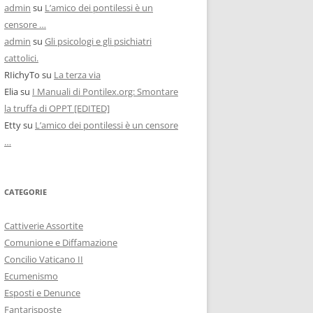
admin
su
L’amico dei pontilessi è un
censore …
admin
su
Gli psicologi e gli psichiatri
cattolici.
RIichyTo
su
La terza via
Elia
su
I Manuali di Pontilex.org: Smontare
la truffa di OPPT [EDITED]
Etty
su
L’amico dei pontilessi è un censore
…
CATEGORIE
Cattiverie Assortite
Comunione e Diffamazione
Concilio Vaticano II
Ecumenismo
Esposti e Denunce
Fantarisposte