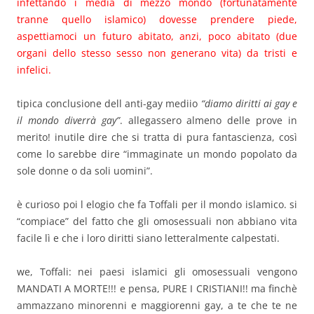
infettando i media di mezzo mondo (fortunatamente
tranne quello islamico) dovesse prendere piede,
aspettiamoci un futuro abitato, anzi, poco abitato (due
organi dello stesso sesso non generano vita) da tristi e
infelici.
tipica conclusione dell anti-gay mediio
“diamo diritti ai gay e
il mondo diverrà gay”
. allegassero almeno delle prove in
merito! inutile dire che si tratta di pura fantascienza, così
come lo sarebbe dire “immaginate un mondo popolato da
sole donne o da soli uomini”.
è curioso poi l elogio che fa Toffali per il mondo islamico. si
“compiace” del fatto che gli omosessuali non abbiano vita
facile lì e che i loro diritti siano letteralmente calpestati.
we, Toffali: nei paesi islamici gli omosessuali vengono
MANDATI A MORTE!!! e pensa, PURE I CRISTIANI!! ma finchè
ammazzano minorenni e maggiorenni gay, a te che te ne