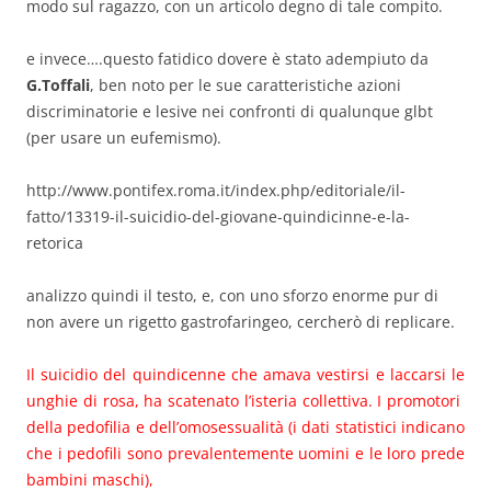
modo sul ragazzo, con un articolo degno di tale compito.
e invece….questo fatidico dovere è stato adempiuto da
G.Toffali
, ben noto per le sue caratteristiche azioni
discriminatorie e lesive nei confronti di qualunque glbt
(per usare un eufemismo).
http://www.pontifex.roma.it/index.php/editoriale/il-
fatto/13319-il-suicidio-del-giovane-quindicinne-e-la-
retorica
analizzo quindi il testo, e, con uno sforzo enorme pur di
non avere un rigetto gastrofaringeo, cercherò di replicare.
Il suicidio del quindicenne che amava vestirsi e laccarsi le
unghie di rosa, ha scatenato l’isteria collettiva. I promotori
della pedofilia e dell’omosessualità (i dati statistici indicano
che i pedofili sono prevalentemente uomini e le loro prede
bambini maschi),