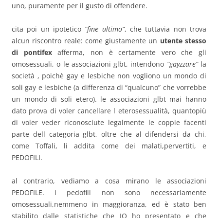
uno, puramente per il gusto di offendere.
cita poi un ipotetico
“fine ultimo”
, che tuttavia non trova
alcun riscontro reale: come giustamente un
utente stesso
di pontifex
afferma, non è certamente vero che gli
omosessuali, o le associazioni glbt, intendono
“gayzzare”
la
società , poichè gay e lesbiche non vogliono un mondo di
soli gay e lesbiche (a differenza di “qualcuno” che vorrebbe
un mondo di soli etero). le associazioni glbt mai hanno
dato prova di voler cancellare l eterosessualità, quantopiù
di voler veder riconosciute legalmente le coppie facenti
parte dell categoria glbt, oltre che al difendersi da chi,
come Toffali, li addita come dei malati,pervertiti, e
PEDOFILI.
al contrario, vediamo a cosa mirano le associazioni
PEDOFILE. i pedofili non sono necessariamente
omosessuali,nemmeno in maggioranza, ed è stato ben
stabilito dalle statistiche che IO ho presentato e che