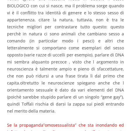
BIOLOGICO con cui si nasce, ma il problema sorge quando
vi è il conflitto tra identità di genere e lo stesso sesso di
appartenenza. citare la natura, tuttavia, non è tra le
tecniche migliori per contrastare tutto questo: questo
perchè in natura ci sono animali che cambiano sesso a
comando (in particolar modo i pesci) e altri che
letteralmente si comportano come esemplari del sesso
opposto (varie razze di uccelli per esempio). parlare di DNA
mi sembra alquanto precoce , visto che l argomento in
neuroscienza è talmente ampio e pieno di sfaccettature,
che non può ridursi a una frase tirata lì dal primo che
capita.oltretutto le neuroscienze spiegano anche che l
orientamento sessuale è dato da vari elementi del DNA
(poichè sarebbe stupido parlare di un singolo “gene gay”),
quindi Toffali rischia di darsi la zappa sui piedi entrando
nel merito della materia.
Se la propaganda”omosessualista” che sta inondando ed