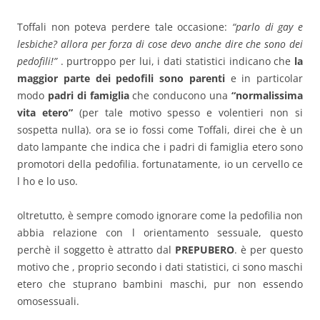
Toffali non poteva perdere tale occasione:
“parlo di gay e
lesbiche? allora per forza di cose devo anche dire che sono dei
pedofili!”
. purtroppo per lui, i dati statistici indicano che
la
maggior parte dei pedofili sono parenti
e in particolar
modo
padri di famiglia
che conducono una
“normalissima
vita etero”
(per tale motivo spesso e volentieri non si
sospetta nulla). ora se io fossi come Toffali, direi che è un
dato lampante che indica che i padri di famiglia etero sono
promotori della pedofilia. fortunatamente, io un cervello ce
l ho e lo uso.
oltretutto, è sempre comodo ignorare come la pedofilia non
abbia relazione con l orientamento sessuale, questo
perchè il soggetto è attratto dal
PREPUBERO
. è per questo
motivo che , proprio secondo i dati statistici, ci sono maschi
etero che stuprano bambini maschi, pur non essendo
omosessuali.