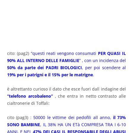
cito: (pag2)
“questi reati vengono consumati
PER QUASI IL
90% ALL INTERNO DELLE FAMIGLIE
” , con un incidenza del
50% da parte dei PADRI BIOLOGICI
, per poi scendere al
19% per i patrigni e il 15% per le matrigne
.
è altrettanto curioso il dato che esce fuori dall indagine del
“telefono arcobaleno”
, che entra in netto contrasto alle
cialtronerie di Toffali:
cito (pag3) :
50000 le vittime dei pedofili all anno,
il 73%
SONO BAMBINE
, IL 38% HA UN ETà COMPRESA TRA I 6-10
ANNI, E NEL
47% DEI CASI IL RESPONSABILE DEGLI ABUSI