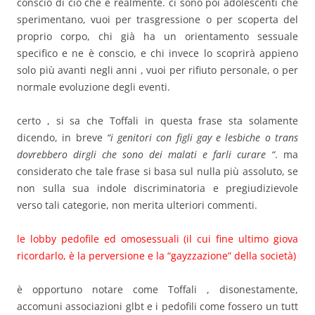
conscio di ciò che è realmente. ci sono poi adolescenti che
sperimentano, vuoi per trasgressione o per scoperta del
proprio corpo, chi già ha un orientamento sessuale
specifico e ne è conscio, e chi invece lo scoprirà appieno
solo più avanti negli anni , vuoi per rifiuto personale, o per
normale evoluzione degli eventi.
certo , si sa che Toffali in questa frase sta solamente
dicendo, in breve
“i genitori con figli gay e lesbiche o trans
dovrebbero dirgli che sono dei malati e farli curare “
. ma
considerato che tale frase si basa sul nulla più assoluto, se
non sulla sua indole discriminatoria e pregiudizievole
verso tali categorie, non merita ulteriori commenti.
le lobby pedofile ed omosessuali (il cui fine ultimo giova
ricordarlo, è la perversione e la “gayzzazione” della società)
è opportuno notare come Toffali , disonestamente,
accomuni associazioni glbt e i pedofili come fossero un tutt