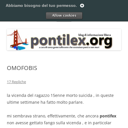
Vai
al
Abbiamo bisogno del tuo permesso.
Pontilex
contenuto
Creiamo ponti. Legalmente.
Allow
Menu
OMOFOBIS
17 Repliche
la vicenda del ragazzo 15enne morto suicida , in queste
ultime settimane ha fatto molto parlare.
mi sembrava strano, effettivamente, che ancora
pontifex
non avesse gettato fango sulla vicenda , e in particolar