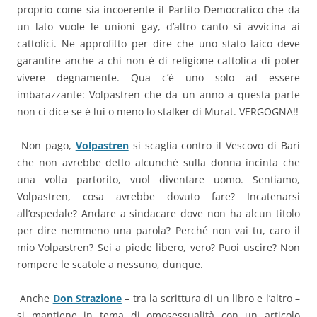
proprio come sia incoerente il Partito Democratico che da
un lato vuole le unioni gay, d’altro canto si avvicina ai
cattolici. Ne approfitto per dire che uno stato laico deve
garantire anche a chi non è di religione cattolica di poter
vivere degnamente. Qua c’è uno solo ad essere
imbarazzante: Volpastren che da un anno a questa parte
non ci dice se è lui o meno lo stalker di Murat. VERGOGNA!!
Non pago,
Volpastren
si scaglia contro il Vescovo di Bari
che non avrebbe detto alcunché sulla donna incinta che
una volta partorito, vuol diventare uomo. Sentiamo,
Volpastren, cosa avrebbe dovuto fare? Incatenarsi
all’ospedale? Andare a sindacare dove non ha alcun titolo
per dire nemmeno una parola? Perché non vai tu, caro il
mio Volpastren? Sei a piede libero, vero? Puoi uscire? Non
rompere le scatole a nessuno, dunque.
Anche
Don Strazione
– tra la scrittura di un libro e l’altro –
si mantiene in tema di omosessualità con un articolo