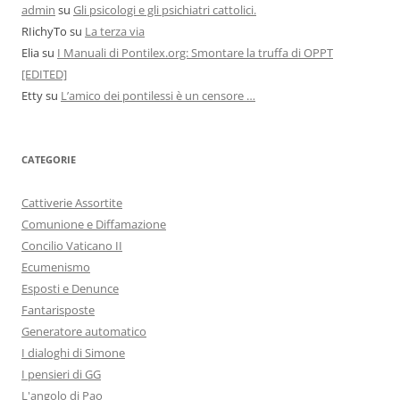
admin
su
Gli psicologi e gli psichiatri cattolici.
RIichyTo
su
La terza via
Elia
su
I Manuali di Pontilex.org: Smontare la truffa di OPPT
[EDITED]
Etty
su
L’amico dei pontilessi è un censore …
CATEGORIE
Cattiverie Assortite
Comunione e Diffamazione
Concilio Vaticano II
Ecumenismo
Esposti e Denunce
Fantarisposte
Generatore automatico
I dialoghi di Simone
I pensieri di GG
L'angolo di Pao