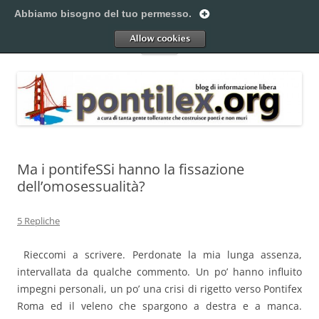
Vai
al
Abbiamo bisogno del tuo permesso.
Pontilex
contenuto
Creiamo ponti. Legalmente.
Allow
Menu
Ma i pontifeSSi hanno la fissazione
dell’omosessualità?
5 Repliche
Rieccomi a scrivere. Perdonate la mia lunga assenza,
intervallata da qualche commento. Un po’ hanno influito
impegni personali, un po’ una crisi di rigetto verso Pontifex
Roma ed il veleno che spargono a destra e a manca.