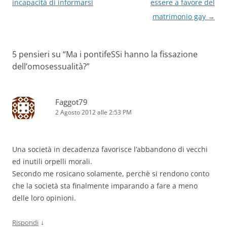
articolo
incapacità di informarsi
essere a favore del
matrimonio gay
→
5 pensieri su “
Ma i pontifeSSi hanno la fissazione
dell’omosessualità?
”
Faggot79
2 Agosto 2012 alle 2:53 PM
Una società in decadenza favorisce l’abbandono di vecchi
ed inutili orpelli morali.
Secondo me rosicano solamente, perchè si rendono conto
che la società sta finalmente imparando a fare a meno
delle loro opinioni.
↓
Rispondi