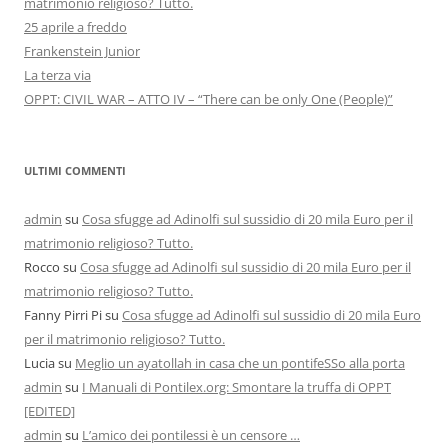
matrimonio religioso? Tutto.
25 aprile a freddo
Frankenstein Junior
La terza via
OPPT: CIVIL WAR – ATTO IV – “There can be only One (People)”
ULTIMI COMMENTI
admin
su
Cosa sfugge ad Adinolfi sul sussidio di 20 mila Euro per il
matrimonio religioso? Tutto.
Rocco
su
Cosa sfugge ad Adinolfi sul sussidio di 20 mila Euro per il
matrimonio religioso? Tutto.
Fanny Pirri Pi
su
Cosa sfugge ad Adinolfi sul sussidio di 20 mila Euro
per il matrimonio religioso? Tutto.
Lucia
su
Meglio un ayatollah in casa che un pontifeSSo alla porta
admin
su
I Manuali di Pontilex.org: Smontare la truffa di OPPT
[EDITED]
admin
su
L’amico dei pontilessi è un censore …