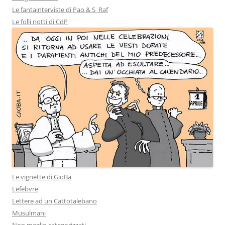
Le fantainterviste di Pao & S_Raf
Le folli notti di CdP
Le vignette di GioBa
Lefebvre
Lettere ad un Cattotalebano
Musulmani
Non meglio categorizzati