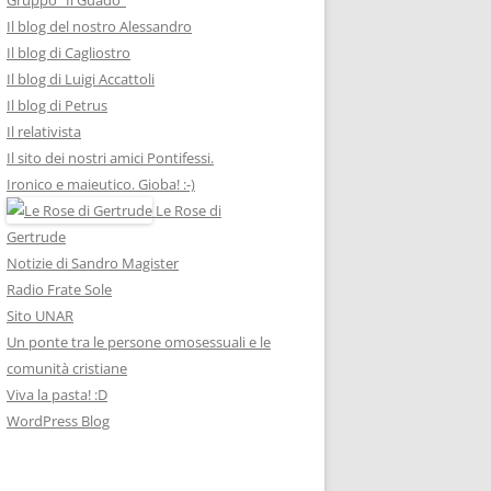
Il blog del nostro Alessandro
Il blog di Cagliostro
Il blog di Luigi Accattoli
Il blog di Petrus
Il relativista
Il sito dei nostri amici Pontifessi.
Ironico e maieutico. Gioba! :-)
Le Rose di
Gertrude
Notizie di Sandro Magister
Radio Frate Sole
Sito UNAR
Un ponte tra le persone omosessuali e le
comunità cristiane
Viva la pasta! :D
WordPress Blog