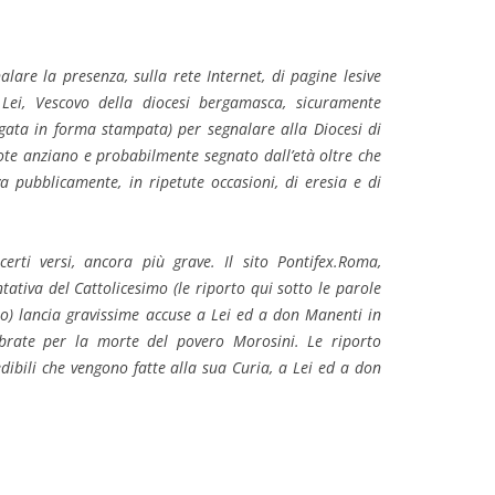
lare la presenza, sulla rete Internet, di pagine lesive
e Lei, Vescovo della diocesi bergamasca, sicuramente
egata in forma stampata) per segnalare alla Diocesi di
ote anziano e probabilmente segnato dall’età oltre che
ava pubblicamente, in ripetute occasioni, di eresia e di
certi versi, ancora più grave. Il sito Pontifex.Roma,
tiva del Cattolicesimo (le riporto qui sotto le parole
to) lancia gravissime accuse a Lei ed a don Manenti in
ebrate per la morte del povero Morosini. Le riporto
dibili che vengono fatte alla sua Curia, a Lei ed a don