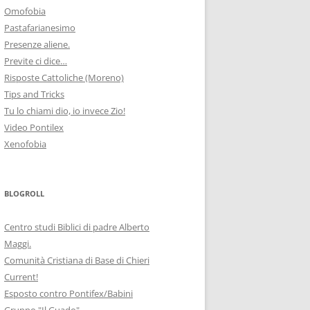
Omofobia
Pastafarianesimo
Presenze aliene.
Previte ci dice…
Risposte Cattoliche (Moreno)
Tips and Tricks
Tu lo chiami dio, io invece Zio!
Video Pontilex
Xenofobia
BLOGROLL
Centro studi Biblici di padre Alberto
Maggi.
Comunità Cristiana di Base di Chieri
Current!
Esposto contro Pontifex/Babini
Gruppo "Il Guado"