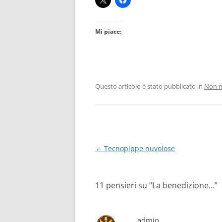
Mi piace:
Questo articolo è stato pubblicato in
Non m
Navigazione
←
Tecnopippe nuvolose
articolo
11 pensieri su “
La benedizione…
”
admin