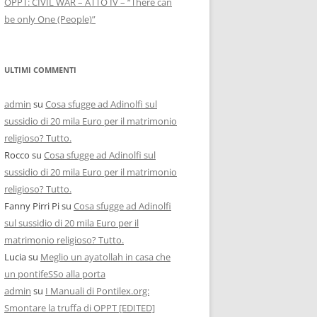
OPPT: CIVIL WAR – ATTO IV – “There can
be only One (People)”
ULTIMI COMMENTI
admin
su
Cosa sfugge ad Adinolfi sul
sussidio di 20 mila Euro per il matrimonio
religioso? Tutto.
Rocco
su
Cosa sfugge ad Adinolfi sul
sussidio di 20 mila Euro per il matrimonio
religioso? Tutto.
Fanny Pirri Pi
su
Cosa sfugge ad Adinolfi
sul sussidio di 20 mila Euro per il
matrimonio religioso? Tutto.
Lucia
su
Meglio un ayatollah in casa che
un pontifeSSo alla porta
admin
su
I Manuali di Pontilex.org:
Smontare la truffa di OPPT [EDITED]