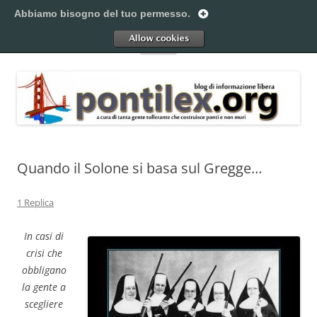
Vai
al
Abbiamo bisogno del tuo permesso.
Pontilex
contenuto
Creiamo ponti. Legalmente.
Allow
Menu
Quando il Solone si basa sul Gregge…
1 Replica
In casi di
crisi che
obbligano
la gente a
scegliere