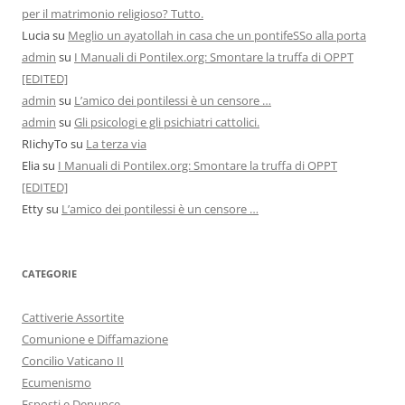
per il matrimonio religioso? Tutto.
Lucia
su
Meglio un ayatollah in casa che un pontifeSSo alla porta
admin
su
I Manuali di Pontilex.org: Smontare la truffa di OPPT
[EDITED]
admin
su
L’amico dei pontilessi è un censore …
admin
su
Gli psicologi e gli psichiatri cattolici.
RIichyTo
su
La terza via
Elia
su
I Manuali di Pontilex.org: Smontare la truffa di OPPT
[EDITED]
Etty
su
L’amico dei pontilessi è un censore …
CATEGORIE
Cattiverie Assortite
Comunione e Diffamazione
Concilio Vaticano II
Ecumenismo
Esposti e Denunce