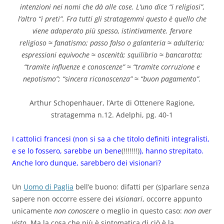
intenzioni nei nomi che dà alle cose. L’uno dice “i religiosi”,
l’altro “i preti”. Fra tutti gli stratagemmi questo è quello che
viene adoperato più spesso, istintivamente. fervore
religioso ≈ fanatismo; passo falso o galanteria ≈ adulterio;
espressioni equivoche ≈ oscenità; squilibrio ≈ bancarotta;
“tramite influenze e conoscenze” ≈ “tramite corruzione e
nepotismo”; “sincera riconoscenza” ≈ “buon pagamento”.
Arthur Schopenhauer, l’Arte di Ottenere Ragione,
stratagemma n.12. Adelphi, pg. 40-1
I cattolici francesi (non si sa a che titolo definiti integralisti,
e se lo fossero, sarebbe un bene
(!!!!!!!)
), hanno strepitato.
Anche loro dunque, sarebbero dei visionari?
Un
Uomo di Paglia
bell’e buono: difatti per (s)parlare senza
sapere non occorre essere dei
visionari
, occorre appunto
unicamente
non conoscere
o meglio in questo caso:
non aver
visto
. Ma la cosa che più è sintomatica di ciò è la