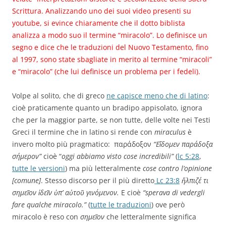
Scrittura. Analizzando uno dei suoi video presenti su
youtube, si evince chiaramente che il dotto biblista
analizza a modo suo il termine “miracolo”. Lo definisce un
segno e dice che le traduzioni del Nuovo Testamento, fino
al 1997, sono state sbagliate in merito al termine “miracoli”
e “miracolo” (che lui definisce un problema per i fedeli).
Volpe al solito, che di greco
ne capisce meno che di latino
:
cioè praticamente quanto un bradipo appisolato, ignora
che per la maggior parte, se non tutte, delle volte nei Testi
Greci il termine che in latino si rende con
miraculus
è
invero molto più pragmatico: παράδοξον
“Εἴδομεν παράδοξα
σήμερον”
cioè “
oggi abbiamo visto cose incredibili”
(
lc 5:28
,
tutte le versioni
) ma più letteralmente
cose contro l’opinione
[comune]
. Stesso discorso per il più diretto
Lc 23:8
ἤλπιζέ τι
σημεῖον ἰδεῖν ὑπ’ αὐτοῦ γινόμενον.
E cioè
“sperava di vedergli
fare qualche miracolo.”
(
tutte le traduzioni
) ove però
miracolo è reso con
σημεῖον
che letteralmente significa