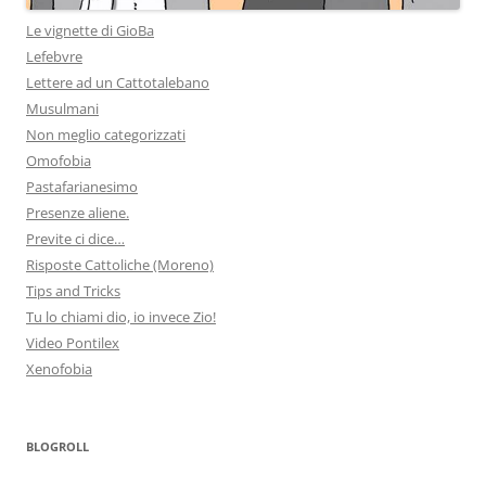
Le vignette di GioBa
Lefebvre
Lettere ad un Cattotalebano
Musulmani
Non meglio categorizzati
Omofobia
Pastafarianesimo
Presenze aliene.
Previte ci dice…
Risposte Cattoliche (Moreno)
Tips and Tricks
Tu lo chiami dio, io invece Zio!
Video Pontilex
Xenofobia
BLOGROLL