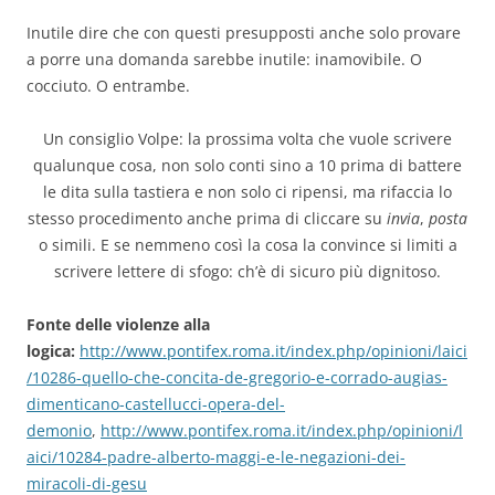
Inutile dire che con questi presupposti anche solo provare
a porre una domanda sarebbe inutile: inamovibile. O
cocciuto. O entrambe.
Un consiglio Volpe: la prossima volta che vuole scrivere
qualunque cosa, non solo conti sino a 10 prima di battere
le dita sulla tastiera e non solo ci ripensi, ma rifaccia lo
stesso procedimento anche prima di cliccare su
invia
,
posta
o simili. E se nemmeno così la cosa la convince si limiti a
scrivere lettere di sfogo: ch’è di sicuro più dignitoso.
Fonte delle violenze alla
logica:
http://www.pontifex.roma.it/index.php/opinioni/laici
/10286-quello-che-concita-de-gregorio-e-corrado-augias-
dimenticano-castellucci-opera-del-
demonio
,
http://www.pontifex.roma.it/index.php/opinioni/l
aici/10284-padre-alberto-maggi-e-le-negazioni-dei-
miracoli-di-gesu