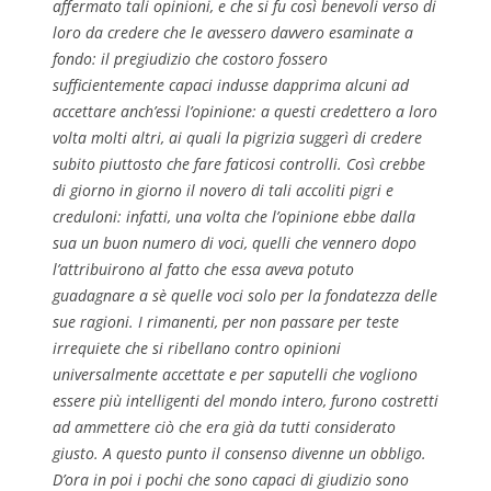
affermato tali opinioni, e che si fu così benevoli verso di
loro da credere che le avessero davvero esaminate a
fondo: il pregiudizio che costoro fossero
sufficientemente capaci indusse dapprima alcuni ad
accettare anch’essi l’opinione: a questi credettero a loro
volta molti altri, ai quali la pigrizia suggerì di credere
subito piuttosto che fare faticosi controlli. Così crebbe
di giorno in giorno il novero di tali accoliti pigri e
creduloni: infatti, una volta che l’opinione ebbe dalla
sua un buon numero di voci, quelli che vennero dopo
l’attribuirono al fatto che essa aveva potuto
guadagnare a sè quelle voci solo per la fondatezza delle
sue ragioni. I rimanenti, per non passare per teste
irrequiete che si ribellano contro opinioni
universalmente accettate e per saputelli che vogliono
essere più intelligenti del mondo intero, furono costretti
ad ammettere ciò che era già da tutti considerato
giusto. A questo punto il consenso divenne un obbligo.
D’ora in poi i pochi che sono capaci di giudizio sono