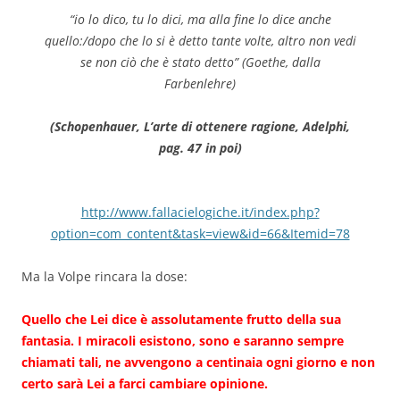
“io lo dico, tu lo dici, ma alla fine lo dice anche
quello:/dopo che lo si è detto tante volte, altro non vedi
se non ciò che è stato detto” (Goethe, dalla
Farbenlehre)
(Schopenhauer, L’arte di ottenere ragione, Adelphi,
pag. 47 in poi)
http://www.fallacielogiche.it/index.php?
option=com_content&task=view&id=66&Itemid=78
Ma la Volpe rincara la dose:
Quello che Lei dice è assolutamente frutto della sua
fantasia. I miracoli esistono, sono e saranno sempre
chiamati tali, ne avvengono a centinaia ogni giorno e non
certo sarà Lei a farci cambiare opinione.