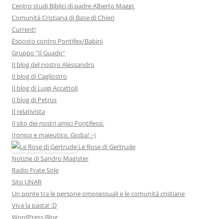
Centro studi Biblici di padre Alberto Maggi.
Comunità Cristiana di Base di Chieri
Current!
Esposto contro Pontifex/Babini
Gruppo "Il Guado"
Il blog del nostro Alessandro
Il blog di Cagliostro
Il blog di Luigi Accattoli
Il blog di Petrus
Il relativista
Il sito dei nostri amici Pontifessi.
Ironico e maieutico. Gioba! :-)
Le Rose di Gertrude
Notizie di Sandro Magister
Radio Frate Sole
Sito UNAR
Un ponte tra le persone omosessuali e le comunità cristiane
Viva la pasta! :D
WordPress Blog