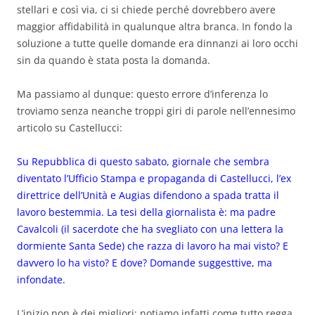
stellari e così via, ci si chiede perché dovrebbero avere
maggior affidabilità in qualunque altra branca. In fondo la
soluzione a tutte quelle domande era dinnanzi ai loro occhi
sin da quando è stata posta la domanda.
Ma passiamo al dunque: questo errore d’inferenza lo
troviamo senza neanche troppi giri di parole nell’ennesimo
articolo su Castellucci:
Su Repubblica di questo sabato, giornale che sembra
diventato l’Ufficio Stampa e propaganda di Castellucci, l’ex
direttrice dell’Unità e Augias difendono a spada tratta il
lavoro bestemmia. La tesi della giornalista è: ma padre
Cavalcoli (il sacerdote che ha svegliato con una lettera la
dormiente Santa Sede) che razza di lavoro ha mai visto? E
davvero lo ha visto? E dove? Domande suggesttive, ma
infondate.
L’inizio non è dei migliori: notiamo infatti come tutto regga