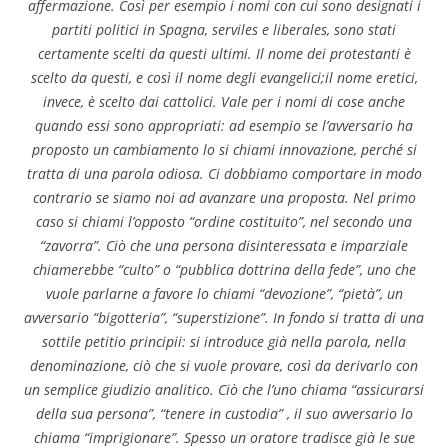
affermazione. Così per esempio i nomi con cui sono designati i
partiti politici in Spagna, serviles e liberales, sono stati
certamente scelti da questi ultimi. Il nome dei protestanti è
scelto da questi, e così il nome degli evangelici;il nome eretici,
invece, è scelto dai cattolici. Vale per i nomi di cose anche
quando essi sono appropriati: ad esempio se l’avversario ha
proposto un cambiamento lo si chiami innovazione, perché si
tratta di una parola odiosa. Ci dobbiamo comportare in modo
contrario se siamo noi ad avanzare una proposta. Nel primo
caso si chiami l’opposto “ordine costituito”, nel secondo una
“zavorra”. Ciò che una persona disinteressata e imparziale
chiamerebbe “culto” o “pubblica dottrina della fede”, uno che
vuole parlarne a favore lo chiami “devozione”, “pietà”, un
avversario “bigotteria”, “superstizione”. In fondo si tratta di una
sottile petitio principii: si introduce già nella parola, nella
denominazione, ciò che si vuole provare, così da derivarlo con
un semplice giudizio analitico. Ciò che l’uno chiama “assicurarsi
della sua persona”, “tenere in custodia” , il suo avversario lo
chiama “imprigionare”. Spesso un oratore tradisce già le sue