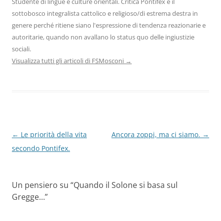
Studente di lingue e culture orientali. Critica Pontifex e il
sottobosco integralista cattolico e religioso/di estrema destra in
genere perché ritiene siano l'espressione di tendenza reazionarie e
autoritarie, quando non avallano lo status quo delle ingiustizie
sociali.
Visualizza tutti gli articoli di FSMosconi
→
Navigazione
←
Le priorità della vita
Ancora zoppi, ma ci siamo.
→
articolo
secondo Pontifex.
Un pensiero su “
Quando il Solone si basa sul
Gregge…
”