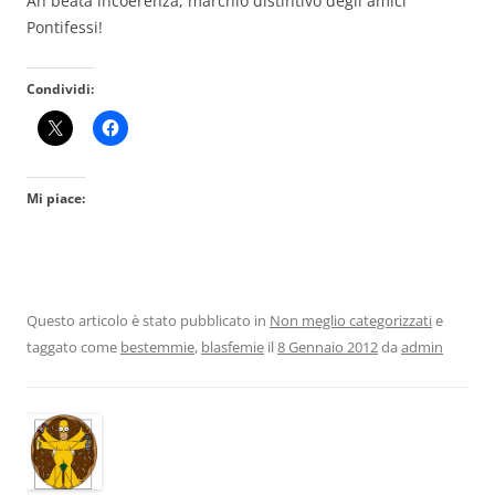
Ah beata incoerenza, marchio distintivo degli amici
Pontifessi!
Condividi:
Mi piace:
Questo articolo è stato pubblicato in
Non meglio categorizzati
e
taggato come
bestemmie
,
blasfemie
il
8 Gennaio 2012
da
admin