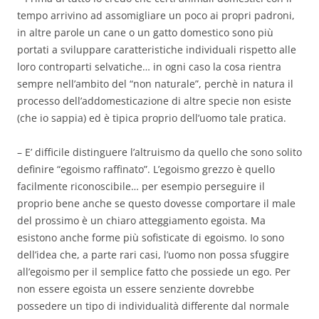
tempo arrivino ad assomigliare un poco ai propri padroni,
in altre parole un cane o un gatto domestico sono più
portati a sviluppare caratteristiche individuali rispetto alle
loro controparti selvatiche… in ogni caso la cosa rientra
sempre nell’ambito del “non naturale”, perchè in natura il
processo dell’addomesticazione di altre specie non esiste
(che io sappia) ed è tipica proprio dell’uomo tale pratica.
– E’ difficile distinguere l’altruismo da quello che sono solito
definire “egoismo raffinato”. L’egoismo grezzo è quello
facilmente riconoscibile… per esempio perseguire il
proprio bene anche se questo dovesse comportare il male
del prossimo è un chiaro atteggiamento egoista. Ma
esistono anche forme più sofisticate di egoismo. Io sono
dell’idea che, a parte rari casi, l’uomo non possa sfuggire
all’egoismo per il semplice fatto che possiede un ego. Per
non essere egoista un essere senziente dovrebbe
possedere un tipo di individualità differente dal normale