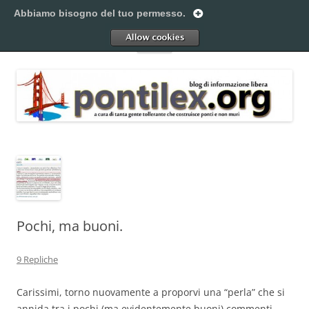
Vai
al
Abbiamo bisogno del tuo permesso.
Pontilex
contenuto
Creiamo ponti. Legalmente.
Allow
Menu
Pochi, ma buoni.
9 Repliche
Carissimi, torno nuovamente a proporvi una “perla” che si
annida tra i pochi (ma evidentemente buoni) commenti