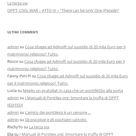
La terza via
OPPT: CIVIL WAR – ATTO IV – “There can be only One (People)”
ULTIMI COMMENTI
admin
su
Cosa sfugge ad Adinolfi sul sussidio di 20 mila Euro per il
matrimonio religioso? Tutto.
Rocco
su
Cosa sfugge ad Adinolfi sul sussidio di 20 mila Euro per il
matrimonio religioso? Tutto.
Fanny Pirri Pi
su
Cosa sfugge ad Adinolfi sul sussidio di 20 mila Euro
per il matrimonio religioso? Tutto.
Lucia
su
Meglio un ayatollah in casa che un pontifeSSo alla porta
admin
su
I Manuali di Pontilex.org: Smontare la truffa di OPPT
[EDITED]
admin
su
L’amico dei pontilessi è un censore …
admin
su
Gli psicologi e gli psichiatri cattolici.
RIichyTo
su
La terza via
Elia
su
I Manuali di Pontilex.org: Smontare la truffa di OPPT