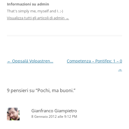
Informazioni su admin
That's simply me, myself and I. ;-)
Visualizza tutti gli articoli di admin
→
Navigazione
←
Oppsalá Volpastren…
Competenza – Pontifex: 1 – 0
articolo
→
9 pensieri su “
Pochi, ma buoni.
”
Gianfranco Giampietro
8 Gennaio 2012 alle 9:12 PM