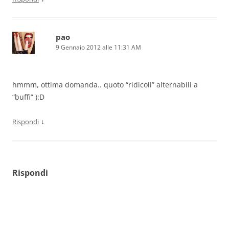
pao
9 Gennaio 2012 alle 11:31 AM
hmmm, ottima domanda.. quoto “ridicoli” alternabili a
“buffi” ):D
↓
Rispondi
Rispondi