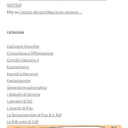
[EDITED]
Etty
su
L’amico dei pontilessi è un censore …
CATEGORIE
Cattiverie Assortite
Comunione e Diffamazione
Concilio Vaticano II
Ecumenismo
Esposti e Denunce
Fantarisposte
Generatore automatico
I dialoghi di Simone
I pensieri di GG
L'angolo di Pao
Le fantainterviste di Pao & S_Raf
Le folli notti di CdP