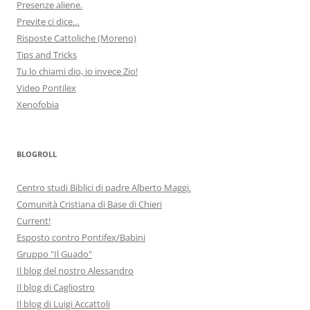
Presenze aliene.
Previte ci dice…
Risposte Cattoliche (Moreno)
Tips and Tricks
Tu lo chiami dio, io invece Zio!
Video Pontilex
Xenofobia
BLOGROLL
Centro studi Biblici di padre Alberto Maggi.
Comunità Cristiana di Base di Chieri
Current!
Esposto contro Pontifex/Babini
Gruppo "Il Guado"
Il blog del nostro Alessandro
Il blog di Cagliostro
Il blog di Luigi Accattoli