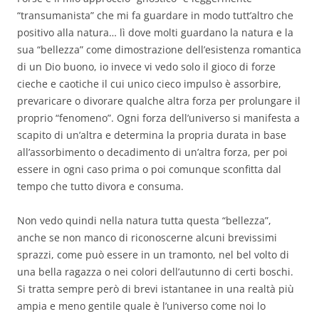
“transumanista” che mi fa guardare in modo tutt’altro che
positivo alla natura… lì dove molti guardano la natura e la
sua “bellezza” come dimostrazione dell’esistenza romantica
di un Dio buono, io invece vi vedo solo il gioco di forze
cieche e caotiche il cui unico cieco impulso è assorbire,
prevaricare o divorare qualche altra forza per prolungare il
proprio “fenomeno”. Ogni forza dell’universo si manifesta a
scapito di un’altra e determina la propria durata in base
all’assorbimento o decadimento di un’altra forza, per poi
essere in ogni caso prima o poi comunque sconfitta dal
tempo che tutto divora e consuma.
Non vedo quindi nella natura tutta questa “bellezza”,
anche se non manco di riconoscerne alcuni brevissimi
sprazzi, come può essere in un tramonto, nel bel volto di
una bella ragazza o nei colori dell’autunno di certi boschi.
Si tratta sempre però di brevi istantanee in una realtà più
ampia e meno gentile quale è l’universo come noi lo