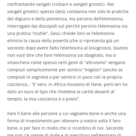
confrontando vangeli cristiani e vangeli gnostici. Nei
vangeli gnostici spesso Gesù condanna non solo le pratiche
del digiuno e della penitenza, ma persino dell’elemosina.
Interrogato dai discepoli sul perchè persino l’elemosina sia
una pratica “inutile”, Gesù chiede loro se l’elemosina
elimina la causa della povertà (che si ripresenta già un
secondo dopo avere fatto l’elemosina al bisognoso). Questo
non vuol dire che fare l’elemosina sia sbagliato, ma si
smaschera come spesso certi gesti di “altruismo” vengano
compiuti semplicemente per sentirsi “migliori” (anche se
compiuti in segreto) o per sentirsi in pace con la propria
coscienza… “E’ vero, in Africa muoiono di fame, però ieri ho
dato un euro al tipo che chiedeva la carità davanti al
tempio, la mia coscienza è a posto”.
Fare il bene alle persone a cui vogliamo bene è anche una
forma di investimento per ottenere a nostra volta il loro
bene, e per fare in modo che si ricordino di noi. Secondo
me non c’è niente di male e di meschino nell’egoismo di