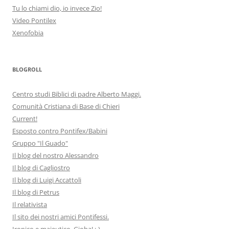
Tu lo chiami dio, io invece Zio!
Video Pontilex
Xenofobia
BLOGROLL
Centro studi Biblici di padre Alberto Maggi.
Comunità Cristiana di Base di Chieri
Current!
Esposto contro Pontifex/Babini
Gruppo "Il Guado"
Il blog del nostro Alessandro
Il blog di Cagliostro
Il blog di Luigi Accattoli
Il blog di Petrus
Il relativista
Il sito dei nostri amici Pontifessi.