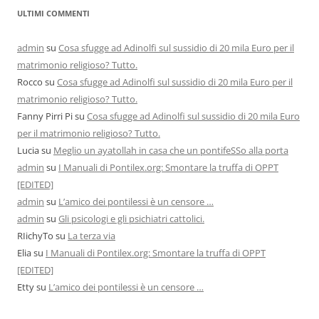
ULTIMI COMMENTI
admin
su
Cosa sfugge ad Adinolfi sul sussidio di 20 mila Euro per il
matrimonio religioso? Tutto.
Rocco
su
Cosa sfugge ad Adinolfi sul sussidio di 20 mila Euro per il
matrimonio religioso? Tutto.
Fanny Pirri Pi
su
Cosa sfugge ad Adinolfi sul sussidio di 20 mila Euro
per il matrimonio religioso? Tutto.
Lucia
su
Meglio un ayatollah in casa che un pontifeSSo alla porta
admin
su
I Manuali di Pontilex.org: Smontare la truffa di OPPT
[EDITED]
admin
su
L’amico dei pontilessi è un censore …
admin
su
Gli psicologi e gli psichiatri cattolici.
RIichyTo
su
La terza via
Elia
su
I Manuali di Pontilex.org: Smontare la truffa di OPPT
[EDITED]
Etty
su
L’amico dei pontilessi è un censore …