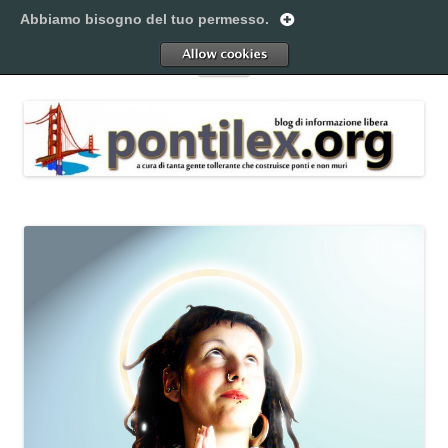
Vai
al
Abbiamo bisogno del tuo permesso.
Pontilex
contenuto
Creiamo ponti. Legalmente.
Allow
Menu