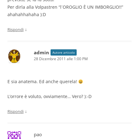
Per dirla alla Volpastren “l´OROGLIO È UN IMBORGLIO!!”
ahahahhahaha ):D
↓
Rispondi
admin
Autore articolo
28 Dicembre 2011 alle 1:00 PM
E sia anatema. Ed anche querela!
L’orrore è voluto, ovviamente… Vero? ):-D
↓
Rispondi
pao