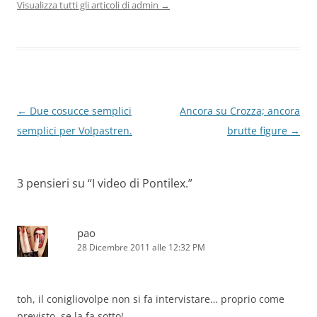
Visualizza tutti gli articoli di admin
→
Navigazione
←
Due cosucce semplici
Ancora su Crozza; ancora
articolo
semplici per Volpastren.
brutte figure
→
3 pensieri su “
I video di Pontilex.
”
pao
28 Dicembre 2011 alle 12:32 PM
toh, il conigliovolpe non si fa intervistare… proprio come
previsto, se la fa sotto!