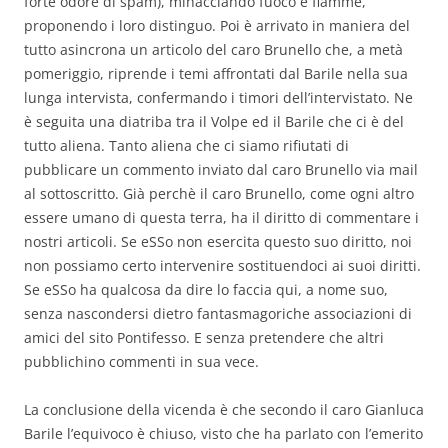
forte odore di spam), minacciando fuoco e fiamme,
proponendo i loro distinguo. Poi è arrivato in maniera del
tutto asincrona un articolo del caro Brunello che, a metà
pomeriggio, riprende i temi affrontati dal Barile nella sua
lunga intervista, confermando i timori dell’intervistato. Ne
è seguita una diatriba tra il Volpe ed il Barile che ci è del
tutto aliena. Tanto aliena che ci siamo rifiutati di
pubblicare un commento inviato dal caro Brunello via mail
al sottoscritto. Già perchè il caro Brunello, come ogni altro
essere umano di questa terra, ha il diritto di commentare i
nostri articoli. Se eSSo non esercita questo suo diritto, noi
non possiamo certo intervenire sostituendoci ai suoi diritti.
Se eSSo ha qualcosa da dire lo faccia qui, a nome suo,
senza nascondersi dietro fantasmagoriche associazioni di
amici del sito Pontifesso. E senza pretendere che altri
pubblichino commenti in sua vece.
La conclusione della vicenda è che secondo il caro Gianluca
Barile l’equivoco è chiuso, visto che ha parlato con l’emerito