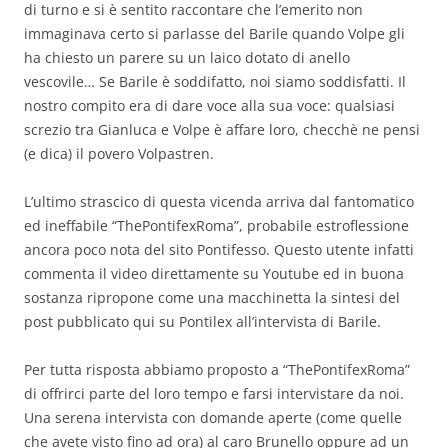
di turno e si è sentito raccontare che l’emerito non
immaginava certo si parlasse del Barile quando Volpe gli
ha chiesto un parere su un laico dotato di anello
vescovile… Se Barile è soddifatto, noi siamo soddisfatti. Il
nostro compito era di dare voce alla sua voce: qualsiasi
screzio tra Gianluca e Volpe è affare loro, checchè ne pensi
(e dica) il povero Volpastren.
L’ultimo strascico di questa vicenda arriva dal fantomatico
ed ineffabile “ThePontifexRoma”, probabile estroflessione
ancora poco nota del sito Pontifesso. Questo utente infatti
commenta il video direttamente su Youtube ed in buona
sostanza ripropone come una macchinetta la sintesi del
post pubblicato qui su Pontilex all’intervista di Barile.
Per tutta risposta abbiamo proposto a “ThePontifexRoma”
di offrirci parte del loro tempo e farsi intervistare da noi.
Una serena intervista con domande aperte (come quelle
che avete visto fino ad ora) al caro Brunello oppure ad un